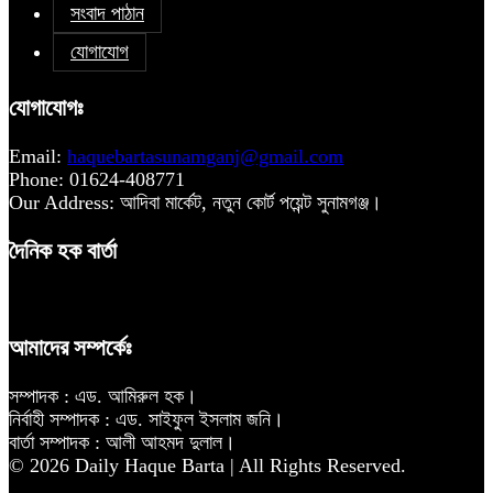
সংবাদ পাঠান
যোগাযোগ
যোগাযোগঃ
Email:
haquebartasunamganj@gmail.com
Phone: 01624-408771
Our Address: আদিবা মার্কেট, নতুন কোর্ট পয়েন্ট সুনামগঞ্জ।
দৈনিক হক বার্তা
আমাদের সম্পর্কেঃ
সম্পাদক : এড. আমিরুল হক।
নির্বাহী সম্পাদক : এড. সাইফুল ইসলাম জনি।
বার্তা সম্পাদক : আলী আহমদ দুলাল।
© 2026 Daily Haque Barta | All Rights Reserved.