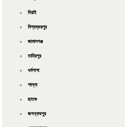
দিরাই
বিশ্বম্ভরপুর
জামালগঞ্জ
তাহিরপুর
ধর্মপাশা
শাল্লা
ছাতক
জগন্নাথপুর