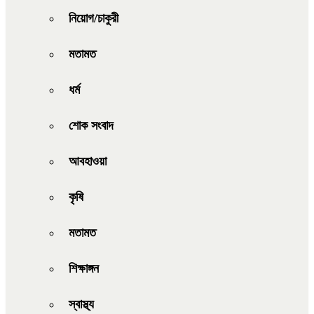
নিয়োগ/চাকুরী
মতামত
ধর্ম
শোক সংবাদ
আবহাওয়া
কৃষি
মতামত
শিক্ষাঙ্গন
স্বাস্থ্য