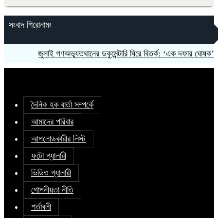
সংবাদ শিরোনামঃ
‎জুলাই গণঅভ্যুত্থানের ডকুমেন্টারি ঘিরে বিতর্ক: ‘এক দফার ঘোষক’ 
দৈনিক হক বার্তা সম্পর্কে
আমাদের পরিবার
আপলোডকারীর লিস্ট
ফটো গ্যালারী
ভিডিও গ্যালারী
গোপনীয়তা নীতি
শর্তাবলী