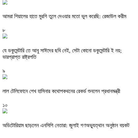
‎আমরা শিয়ালের হাতে মুরগি তুলে দেওয়ার মতো ভুল করেছি: রেজাউল করীম
৮
যে ডকুমেন্টারি তে আবু সাঈদের ছবি নেই, সেটা কোনো ডকুমেন্টারি ই নয়;
ভারপ্রাপ্ত রাষ্ট্রপতি
৯
লাল টেলিফোনে শেখ হাসিনার কথোপকথনের রেকর্ড শুনলেন প্রধানমন্ত্রী
১০
অডিটোরিয়াম ছাড়লেন এনসিপি নেতারা: জুলাই গণঅভ্যুত্থান অনুষ্ঠান বয়কট