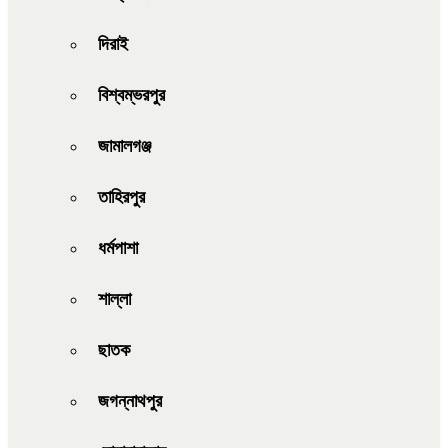
দিরাই
বিশ্বম্ভরপুর
জামালগঞ্জ
তাহিরপুর
ধর্মপাশা
শাল্লা
ছাতক
জগন্নাথপুর