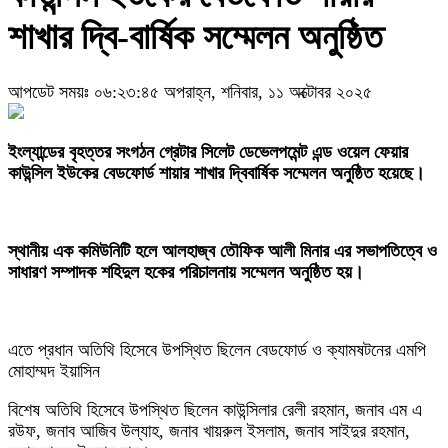
শাখার দ্বি-বার্ষিক সম্মেলন অনুষ্ঠিত
আপডেট সময়ঃ ০৬:২৩:৪৫ অপরাহ্ন, শনিবার, ১১ অক্টোবর ২০২৫
‎ইংল্যান্ডের বৃহত্তর সংগঠন গ্রেটার সিলেট ডেভেলপমেন্ট এন্ড ওয়েল ফেয়ার
কাউন্সিল ইউকের বেডফোর্ড শায়ার শাখার দ্বিবার্ষিক সম্মেলন অনুষ্ঠিত হয়েছে।
‎স্থানীয় এক কমিউনিটি হলে আলহাজ্ব তৌফিক আলী মিনার এর সভাপতিত্বে ও
সাধারণ সম্পাদক শহিদুল হকের পরিচালনায় সম্মেলন অনুষ্ঠিত হয়।
‎এতে প্রধান অতিথি হিসেবে উপস্থিত ছিলেন বেডফোর্ড ও ক্যামষটনের এমপি
মোহাম্মদ ইয়াসিন
‎বিশেষ অতিথি হিসেবে উপস্থিত ছিলেন কাউন্সিলার রেলী রহমান, জনাব এম এ
রউফ, জনাব আজিব উল্যাহ, জনাব খায়রুল ইসলাম, জনাব সাইদুর রহমান,