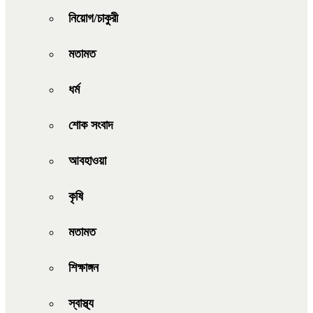
নিয়োগ/চাকুরী
মতামত
ধর্ম
শোক সংবাদ
আবহাওয়া
কৃষি
মতামত
শিক্ষাঙ্গন
স্বাস্থ্য