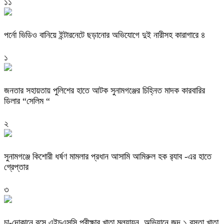
১১
পর্নো ভিডিও বানিয়ে ইন্টারনেটে ছড়ানোর অভিযোগে দুই নারীসহ কারাগারে ৪
১
জনতার সহায়তায় পুলিশের হাতে আটক সুনামগঞ্জের চিহ্নিত মাদক কারবারির
ডিলার “সেলিম “
২
‎সুনামগঞ্জে কিশোরী ধর্ষণ মামলার প্রধান আসামি আমিরুল হক র‌্যাব -এর হাতে
গ্রেপ্তার
৩
চা-দোকানে বসে এইচএসসি পরীক্ষার খাতা মূল্যায়ন, অভিযানে জব্দ ১ বস্তা খাতা