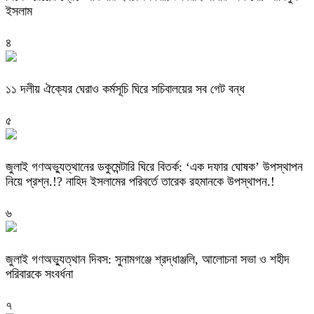
ইসলাম
৪
‎১১ দলীয় ঐক্যের ঘেরাও কর্মসূচি ঘিরে সচিবালয়ের সব গেট বন্ধ
৫
‎জুলাই গণঅভ্যুত্থানের ডকুমেন্টারি ঘিরে বিতর্ক: ‘এক দফার ঘোষক’ উপস্থাপন
নিয়ে প্রশ্ন.!? নাহিদ ইসলামের পরিবর্তে তারেক রহমানকে উপস্থাপন.!
৬
জুলাই গণঅভ্যুত্থান দিবস: সুনামগঞ্জে শ্রদ্ধাঞ্জলি, আলোচনা সভা ও শহীদ
পরিবারকে সংবর্ধনা
৭