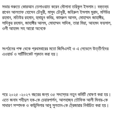
‎সভার শুরুতে কোরআন তেলাওয়াত করেন মৌলানা তরিকুল ইসলাম। বক্তব্য
রাখেন আলতাফ হোসেন চৌধুরী, মাসুদ চৌধুরী, জহিরুল ইসলাম মুরাদ, মশিউর
রহমান, মতিউর রহমান, হুমায়ূন কবির, কামরুল আলম, মোহাম্মদ জাহাঙ্গীর,
সাদিকুর রহমান, জাহাঙ্গীর আলম, মোহাম্মদ সাদিক, তারা মিয়া, আহমদ ফয়সাল,
ওলী আহমদ সহ আরো অনেকে
‎সংগঠনের পক্ষ থেকে প্রথমবারের মতো জিসিএসই ও এ লেভেলে উত্তীর্ণদের
এওয়ার্ড ও সার্টিফিকেট প্রদান করা হয়।
‎পরে ২০২৫ -২০২৭ বছরের জন্য ৩৫ সদস্যের নতুন কমিটি ঘোষণা করা হয়।
এতে জনাব শহীদুল হক-কে চেয়ারপার্সন, আলহাজ্ব তৌফিক আলী মিনার-কে
সাধারণ সম্পাদক ও কাউন্সিলার আবু সুলতান-কে ট্রেজারার নির্বাচিত করা হয়।