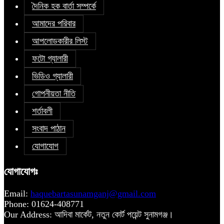
দৈনিক হক বার্তা সম্পর্কে
আমাদের পরিবার
আপলোডকারীর লিস্ট
ফটো গ্যালারী
ভিডিও গ্যালারী
গোপনীয়তা নীতি
শর্তাবলী
সংবাদ পাঠান
যোগাযোগ
যোগাযোগঃ
Email:
haquebartasunamganj@gmail.com
Phone: 01624-408771
Our Address: আদিবা মার্কেট, নতুন কোর্ট পয়েন্ট সুনামগঞ্জ।