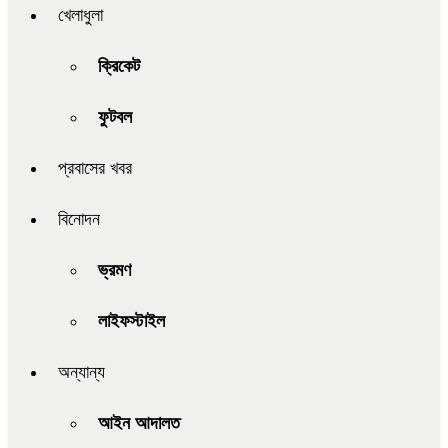
খেলাধুলা
ক্রিকেট
ফুটবল
প্রবাসের খবর
বিনোদন
ভ্রমণ
লাইফস্টাইল
অন্যান্য
আইন আদালত