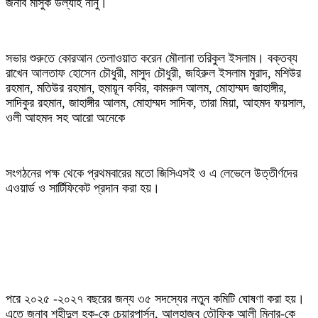
জনাব মাসুক উল্যাহ নানু।
‎সভার শুরুতে কোরআন তেলাওয়াত করেন মৌলানা তরিকুল ইসলাম। বক্তব্য
রাখেন আলতাফ হোসেন চৌধুরী, মাসুদ চৌধুরী, জহিরুল ইসলাম মুরাদ, মশিউর
রহমান, মতিউর রহমান, হুমায়ূন কবির, কামরুল আলম, মোহাম্মদ জাহাঙ্গীর,
সাদিকুর রহমান, জাহাঙ্গীর আলম, মোহাম্মদ সাদিক, তারা মিয়া, আহমদ ফয়সাল,
ওলী আহমদ সহ আরো অনেকে
‎সংগঠনের পক্ষ থেকে প্রথমবারের মতো জিসিএসই ও এ লেভেলে উত্তীর্ণদের
এওয়ার্ড ও সার্টিফিকেট প্রদান করা হয়।
‎পরে ২০২৫ -২০২৭ বছরের জন্য ৩৫ সদস্যের নতুন কমিটি ঘোষণা করা হয়।
এতে জনাব শহীদুল হক-কে চেয়ারপার্সন, আলহাজ্ব তৌফিক আলী মিনার-কে