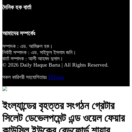
দৈনিক হক বার্তা
আমাদের সম্পর্কেঃ
সম্পাদক : এড. আমিরুল হক।
নির্বাহী সম্পাদক : এড. সাইফুল ইসলাম জনি।
বার্তা সম্পাদক : আলী আহমদ দুলাল।
© 2026 Daily Haque Barta | All Rights Reserved.
সকল কারিগরী সহযোগিতায়ঃ
ITFaire
‎ইংল্যান্ডের বৃহত্তর সংগঠন গ্রেটার
সিলেট ডেভেলপমেন্ট এন্ড ওয়েল ফেয়ার
কাউন্সিল ইউকের ‎বেডফোর্ড শায়ার