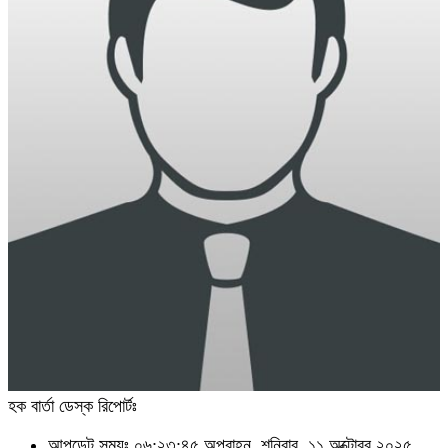
হক বার্তা ডেস্ক রিপোর্টঃ
আপডেট সময়ঃ ০৬:২৩:৪৫ অপরাহ্ন, শনিবার, ১১ অক্টোবর ২০২৫