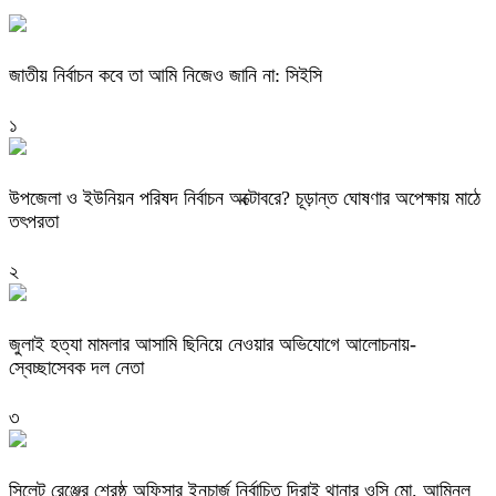
জাতীয় নির্বাচন কবে তা আমি নিজেও জানি না: সিইসি
১
উপজেলা ও ইউনিয়ন পরিষদ নির্বাচন অক্টোবরে? চূড়ান্ত ঘোষণার অপেক্ষায় মাঠে
তৎপরতা
২
জুলাই হত্যা মামলার আসামি ছিনিয়ে নেওয়ার অভিযোগে আলোচনায়-
স্বেচ্ছাসেবক দল নেতা
৩
‎সিলেট রেঞ্জের শ্রেষ্ঠ অফিসার ইনচার্জ নির্বাচিত দিরাই থানার ওসি মো. আমিনুল