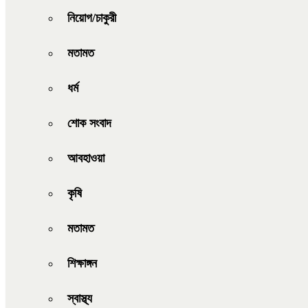
নিয়োগ/চাকুরী
মতামত
ধর্ম
শোক সংবাদ
আবহাওয়া
কৃষি
মতামত
শিক্ষাঙ্গন
স্বাস্থ্য