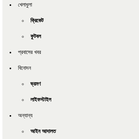
খেলাধুলা
ক্রিকেট
ফুটবল
প্রবাসের খবর
বিনোদন
ভ্রমণ
লাইফস্টাইল
অন্যান্য
আইন আদালত