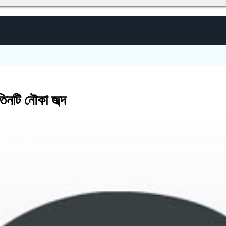
িনটি নৌকা জব্দ