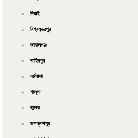
দিরাই
বিশ্বম্ভরপুর
জামালগঞ্জ
তাহিরপুর
ধর্মপাশা
শাল্লা
ছাতক
জগন্নাথপুর