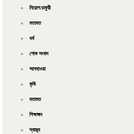
নিয়োগ/চাকুরী
মতামত
ধর্ম
শোক সংবাদ
আবহাওয়া
কৃষি
মতামত
শিক্ষাঙ্গন
স্বাস্থ্য