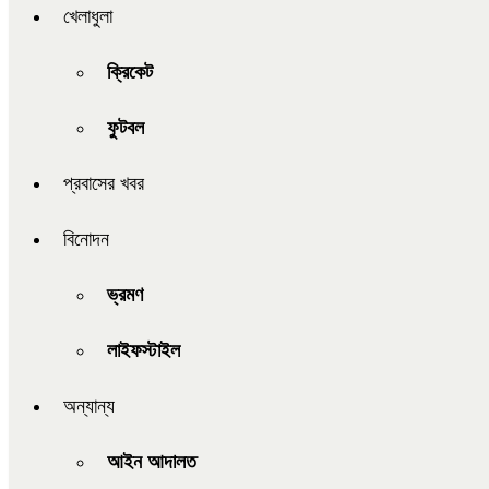
খেলাধুলা
ক্রিকেট
ফুটবল
প্রবাসের খবর
বিনোদন
ভ্রমণ
লাইফস্টাইল
অন্যান্য
আইন আদালত