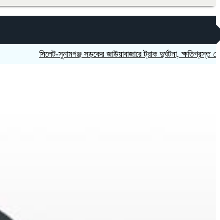
‎সিলেট-সুনামগঞ্জ সড়কের জাউয়াবাজারে ট্রাক দুর্ঘটনা, ক্ষতিগ্রস্ত সেতু
নিষি