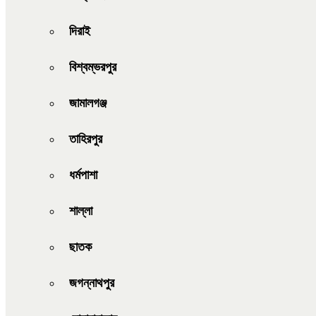
দিরাই
বিশ্বম্ভরপুর
জামালগঞ্জ
তাহিরপুর
ধর্মপাশা
শাল্লা
ছাতক
জগন্নাথপুর