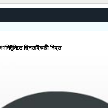
র গণপিটুনিতে ছিনতাইকারী নিহত