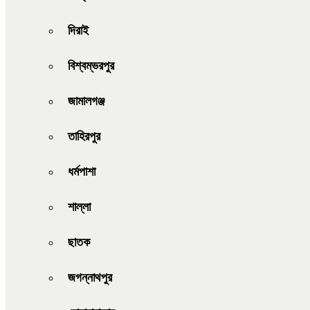
দিরাই
বিশ্বম্ভরপুর
জামালগঞ্জ
তাহিরপুর
ধর্মপাশা
শাল্লা
ছাতক
জগন্নাথপুর