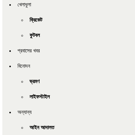
খেলাধুলা
ক্রিকেট
ফুটবল
প্রবাসের খবর
বিনোদন
ভ্রমণ
লাইফস্টাইল
অন্যান্য
আইন আদালত