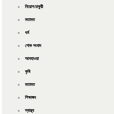
নিয়োগ/চাকুরী
মতামত
ধর্ম
শোক সংবাদ
আবহাওয়া
কৃষি
মতামত
শিক্ষাঙ্গন
স্বাস্থ্য