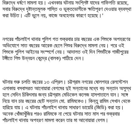
বিরুদ্ধে ধর্ষণে মামলা হয়। এখনকার ঘটনায় সংশ্লিষ্ট যাদের গাফিলতি রয়েছে,
সবার বিরুদ্ধে দৃষ্টান্তমূলক শাস্তি ও ভুক্তভোগীকে ক্ষতিপূরণ দেওয়ার ব্যবস্থা
করা উচিত। এটি ভুলে নয়, কাজে অবহেলার কারণে হয়েছে।’
‎নগরের পাঁচলাইশ থানার পুলিশ গত শুক্রবার চার বছরের এক শিশুকে অপহরণের
অভিযোগে সাত বছরের আরেক ছেলে শিশুর বিরুদ্ধে মামলা নেয়। পরে ওই
শিশুকে পুলিশ আইনের সংস্পর্শে নেয়। আদালত ওই দিন শিশুটিকে গাজীপুরের
টঙ্গীতে শিশু উন্নয়ন কেন্দ্রে (বালক) পাঠিয়ে দেন।
‎ঘটনার শুরু চলতি বছরের ১৩ এপ্রিল। চট্টগ্রাম নগরের ষোলশহর রেলস্টেশন
এলাকায় বসবাসরত আনোয়ারা বেগমের দুই সন্তানের মধ্যে বড় সন্তান অসুস্থ
হলে সেদিন চিকিৎসার জন্য চট্টগ্রাম মেডিকেল কলেজ হাসপাতালে যান। সঙ্গে
নিয়ে যান চার বছরের ছোট সন্তান মো. রামিমকেও। কিন্তু রামিম সেখান থেকে
হারিয়ে যায়। এ ঘটনায় পাঁচলাইশ থানায় সাধারণ ডায়েরি (জিডি) করা হয়।
অনেক খোঁজাখুঁজির পরও রামিমকে না পেয়ে ঘটনার সাত মাস পর শুক্রবার
পাঁচলাইশ থানায় অপহরণ মামলা করেন তার মা আনোয়ারা বেগম।