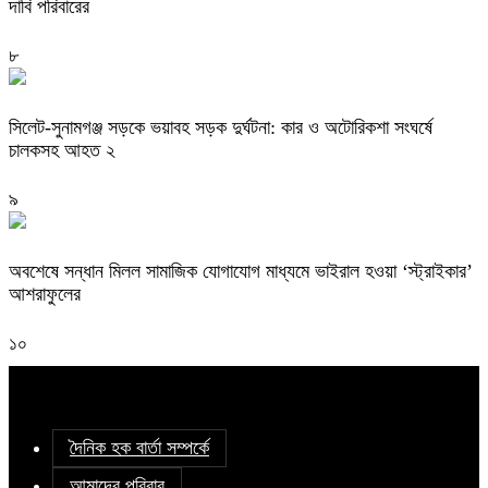
দাবি পরিবারের
৮
সিলেট-সুনামগঞ্জ সড়কে ভয়াবহ সড়ক দুর্ঘটনা: কার ও অটোরিকশা সংঘর্ষে
চালকসহ আহত ২
৯
অবশেষে সন্ধান মিলল সামাজিক যোগাযোগ মাধ্যমে ভাইরাল হওয়া ‘স্ট্রাইকার’
আশরাফুলের
১০
দৈনিক হক বার্তা সম্পর্কে
আমাদের পরিবার