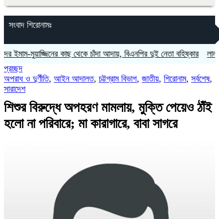
সংবাদ শিরোনামঃ
ুয়াজ্জিনের কাছ থেকে চাঁদা আদায়, বিএনপির দুই নেতা বহিষ্কার
‎লাল ফিতা কেট
প্রচ্ছদ
অপরাধ ও দুর্ণীতি
,
আইন আদালত
,
চট্টগ্রাম বিভাগ
,
জাতীয়
,
শিরোনাম
,
সর্বশেষ
,
সারাদেশ
শিশুর বিরুদ্ধে অপহরণ মামলায়, মুক্তি পেয়েও ঠাঁই
হলো না পরিবারে; মা কারাগারে, বাবা সাগরে