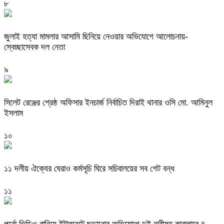
৮
জুলাই হত্যা মামলার আসামি ছিনিয়ে নেওয়ার অভিযোগে আলোচনায়-
স্বেচ্ছাসেবক দল নেতা
৯
‎সিলেট রেঞ্জের শ্রেষ্ঠ অফিসার ইনচার্জ নির্বাচিত দিরাই থানার ওসি মো. আমিনুল
ইসলাম
১০
‎১১ দলীয় ঐক্যের ঘেরাও কর্মসূচি ঘিরে সচিবালয়ের সব গেট বন্ধ
১১
পর্নো ভিডিও বানিয়ে ইন্টারনেটে ছড়ানোর অভিযোগে দুই নারীসহ কারাগারে ৪