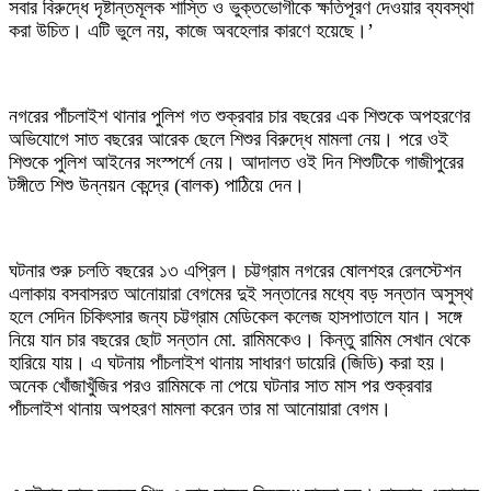
সবার বিরুদ্ধে দৃষ্টান্তমূলক শাস্তি ও ভুক্তভোগীকে ক্ষতিপূরণ দেওয়ার ব্যবস্থা
করা উচিত। এটি ভুলে নয়, কাজে অবহেলার কারণে হয়েছে।’
‎নগরের পাঁচলাইশ থানার পুলিশ গত শুক্রবার চার বছরের এক শিশুকে অপহরণের
অভিযোগে সাত বছরের আরেক ছেলে শিশুর বিরুদ্ধে মামলা নেয়। পরে ওই
শিশুকে পুলিশ আইনের সংস্পর্শে নেয়। আদালত ওই দিন শিশুটিকে গাজীপুরের
টঙ্গীতে শিশু উন্নয়ন কেন্দ্রে (বালক) পাঠিয়ে দেন।
‎ঘটনার শুরু চলতি বছরের ১৩ এপ্রিল। চট্টগ্রাম নগরের ষোলশহর রেলস্টেশন
এলাকায় বসবাসরত আনোয়ারা বেগমের দুই সন্তানের মধ্যে বড় সন্তান অসুস্থ
হলে সেদিন চিকিৎসার জন্য চট্টগ্রাম মেডিকেল কলেজ হাসপাতালে যান। সঙ্গে
নিয়ে যান চার বছরের ছোট সন্তান মো. রামিমকেও। কিন্তু রামিম সেখান থেকে
হারিয়ে যায়। এ ঘটনায় পাঁচলাইশ থানায় সাধারণ ডায়েরি (জিডি) করা হয়।
অনেক খোঁজাখুঁজির পরও রামিমকে না পেয়ে ঘটনার সাত মাস পর শুক্রবার
পাঁচলাইশ থানায় অপহরণ মামলা করেন তার মা আনোয়ারা বেগম।