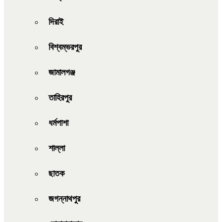
দিরাই
বিশ্বম্ভরপুর
জামালগঞ্জ
তাহিরপুর
ধর্মপাশা
শাল্লা
ছাতক
জগন্নাথপুর