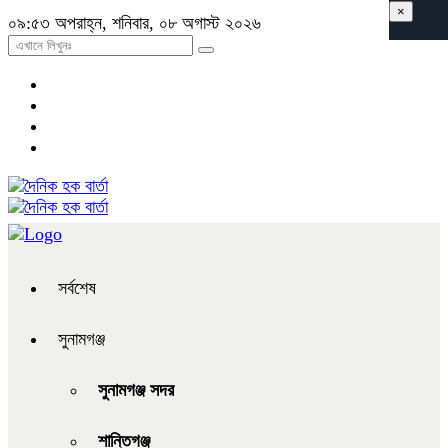
×
০৯:৫৩ অপরাহ্ন, শনিবার, ০৮ অগাস্ট ২০২৬
সর্বশেষ
সুনামগঞ্জ
সুনামগঞ্জ সদর
শান্তিগঞ্জ