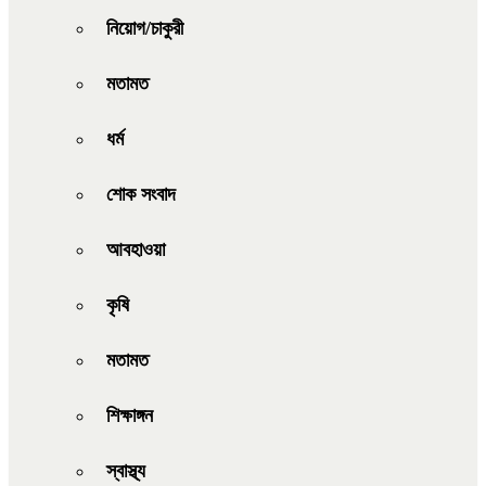
নিয়োগ/চাকুরী
মতামত
ধর্ম
শোক সংবাদ
আবহাওয়া
কৃষি
মতামত
শিক্ষাঙ্গন
স্বাস্থ্য