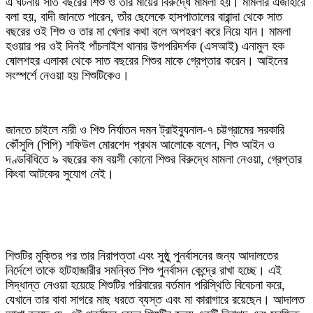
‎এ ঘটনায় সাত বছরের শিশু ও তার মায়ের বিরুদ্ধে মামলা হয়। মামলার এজাহারে
বলা হয়, বাদী জানতে পারেন, তাঁর ছেলেকে হাসপাতালের বারান্দা থেকে সাত
বছরের ওই শিশু ও তার মা খেলার কথা বলে অপহরণ করে নিয়ে যান। মামলা
হওয়ার পর ওই দিনই পাঁচলাইশ থানার উপপরিদর্শক (এসআই) এনামুল হক
ষোলশহর এলাকা থেকে সাত বছরের শিশুর মাকে গ্রেপ্তার করেন। আইনের
সংস্পর্শে নেওয়া হয় শিশুটিকেও।
‎জানতে চাইলে নারী ও শিশু নির্যাতন দমন ট্রাইব্যুনাল-৭ চট্টগ্রামের সরকারি
কৌঁসুলি (পিপি) শফিউল মোরশেদ প্রথম আলোকে বলেন, শিশু আইন ও
দণ্ডবিধিতে ৯ বছরের কম বয়সী কোনো শিশুর বিরুদ্ধে মামলা নেওয়া, গ্রেপ্তার
কিংবা আটকের সুযোগ নেই।
‎শিশুটির মুক্তির পর তার নিরাপত্তা এবং সুষ্ঠু পুনর্বাসনের জন্য আদালতের
নির্দেশে তাকে হাটহাজারীর সমন্বিত শিশু পুনর্বাসন কেন্দ্রে রাখা হচ্ছে। এই
সিদ্ধান্ত নেওয়া হয়েছে শিশুটির পরিবারের বর্তমান পরিস্থিতি বিবেচনা করে,
যেখানে তার বাবা সাগরে মাছ ধরতে ব্যস্ত এবং মা কারাগারে রয়েছেন। আদালত