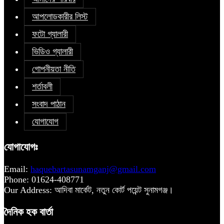
আপলোডকারীর লিস্ট
ফটো গ্যালারী
ভিডিও গ্যালারী
গোপনীয়তা নীতি
শর্তাবলী
সংবাদ পাঠান
যোগাযোগ
যোগাযোগঃ
Email:
haquebartasunamganj@gmail.com
Phone: 01624-408771
Our Address: আদিবা মার্কেট, নতুন কোর্ট পয়েন্ট সুনামগঞ্জ।
দৈনিক হক বার্তা