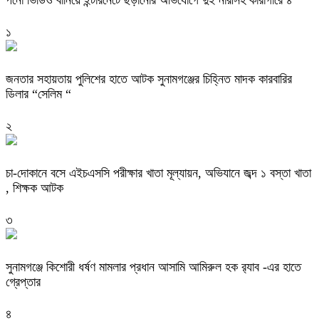
১
জনতার সহায়তায় পুলিশের হাতে আটক সুনামগঞ্জের চিহ্নিত মাদক কারবারির
ডিলার “সেলিম “
২
চা-দোকানে বসে এইচএসসি পরীক্ষার খাতা মূল্যায়ন, অভিযানে জব্দ ১ বস্তা খাতা
, শিক্ষক আটক
৩
‎সুনামগঞ্জে কিশোরী ধর্ষণ মামলার প্রধান আসামি আমিরুল হক র‌্যাব -এর হাতে
গ্রেপ্তার
৪