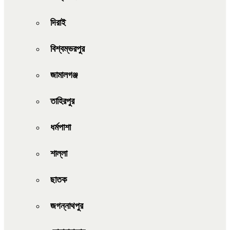
দিরাই
বিশ্বম্ভরপুর
জামালগঞ্জ
তাহিরপুর
ধর্মপাশা
শাল্লা
ছাতক
জগন্নাথপুর