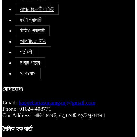
আপলোডকারীর লিস্ট
ফটো গ্যালারী
ভিডিও গ্যালারী
গোপনীয়তা নীতি
শর্তাবলী
সংবাদ পাঠান
যোগাযোগ
যোগাযোগঃ
Email:
haquebartasunamganj@gmail.com
Phone: 01624-408771
Our Address: আদিবা মার্কেট, নতুন কোর্ট পয়েন্ট সুনামগঞ্জ।
দৈনিক হক বার্তা