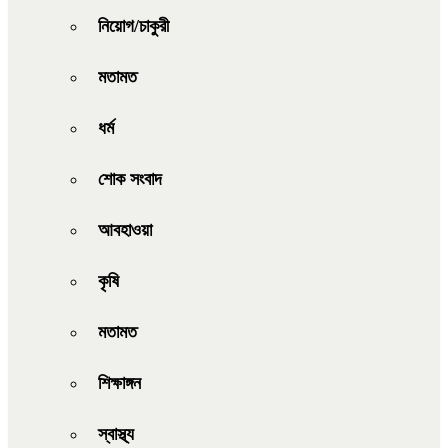
নিয়োগ/চাকুরী
মতামত
ধর্ম
শোক সংবাদ
আবহাওয়া
কৃষি
মতামত
শিক্ষাঙ্গন
স্বাস্থ্য