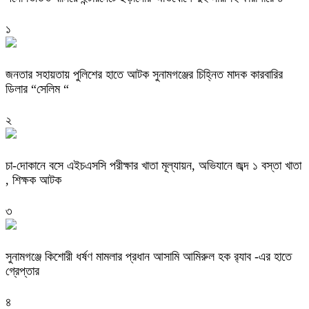
১
জনতার সহায়তায় পুলিশের হাতে আটক সুনামগঞ্জের চিহ্নিত মাদক কারবারির
ডিলার “সেলিম “
২
চা-দোকানে বসে এইচএসসি পরীক্ষার খাতা মূল্যায়ন, অভিযানে জব্দ ১ বস্তা খাতা
, শিক্ষক আটক
৩
‎সুনামগঞ্জে কিশোরী ধর্ষণ মামলার প্রধান আসামি আমিরুল হক র‌্যাব -এর হাতে
গ্রেপ্তার
৪