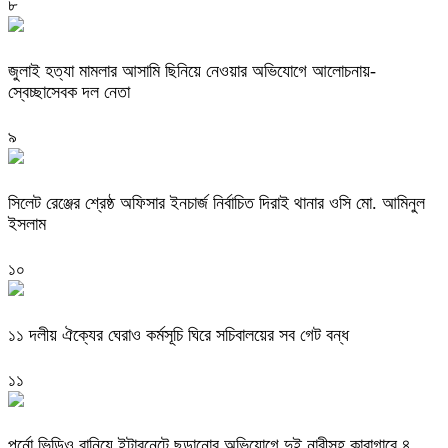
৮
জুলাই হত্যা মামলার আসামি ছিনিয়ে নেওয়ার অভিযোগে আলোচনায়-
স্বেচ্ছাসেবক দল নেতা
৯
‎সিলেট রেঞ্জের শ্রেষ্ঠ অফিসার ইনচার্জ নির্বাচিত দিরাই থানার ওসি মো. আমিনুল
ইসলাম
১০
‎১১ দলীয় ঐক্যের ঘেরাও কর্মসূচি ঘিরে সচিবালয়ের সব গেট বন্ধ
১১
পর্নো ভিডিও বানিয়ে ইন্টারনেটে ছড়ানোর অভিযোগে দুই নারীসহ কারাগারে ৪