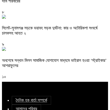
দাবি পরিবারের
৮
সিলেট-সুনামগঞ্জ সড়কে ভয়াবহ সড়ক দুর্ঘটনা: কার ও অটোরিকশা সংঘর্ষে
চালকসহ আহত ২
৯
অবশেষে সন্ধান মিলল সামাজিক যোগাযোগ মাধ্যমে ভাইরাল হওয়া ‘স্ট্রাইকার’
আশরাফুলের
১০
দৈনিক হক বার্তা সম্পর্কে
আমাদের পরিবার