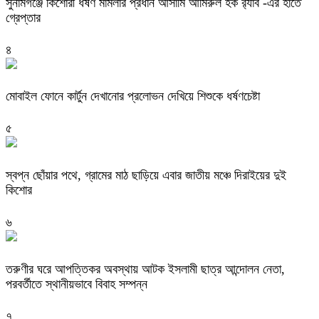
‎সুনামগঞ্জে কিশোরী ধর্ষণ মামলার প্রধান আসামি আমিরুল হক র‌্যাব -এর হাতে
গ্রেপ্তার
৪
মোবাইল ফোনে কার্টুন দেখানোর প্রলোভন দেখিয়ে শিশুকে ধর্ষণচেষ্টা
৫
স্বপ্ন ছোঁয়ার পথে, গ্রামের মাঠ ছাড়িয়ে এবার জাতীয় মঞ্চে দিরাইয়ের দুই
কিশোর
৬
তরুণীর ঘরে আপত্তিকর অবস্থায় আটক ইসলামী ছাত্র আন্দোলন নেতা,
পরবর্তীতে স্থানীয়ভাবে বিবাহ সম্পন্ন
৭