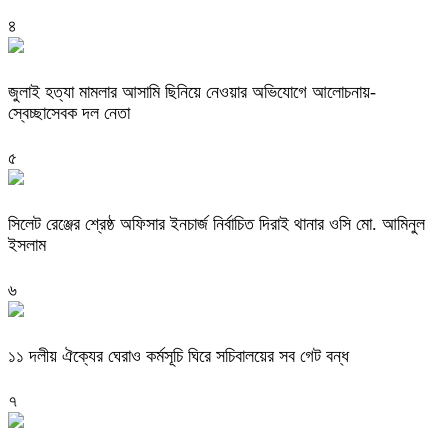
৪
জুলাই হত্যা মামলার আসামি ছিনিয়ে নেওয়ার অভিযোগে আলোচনায়-
স্বেচ্ছাসেবক দল নেতা
৫
‎সিলেট রেঞ্জের শ্রেষ্ঠ অফিসার ইনচার্জ নির্বাচিত দিরাই থানার ওসি মো. আমিনুল
ইসলাম
৬
‎১১ দলীয় ঐক্যের ঘেরাও কর্মসূচি ঘিরে সচিবালয়ের সব গেট বন্ধ
৭