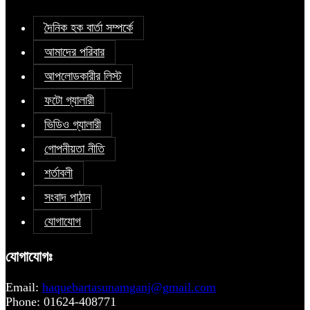
দৈনিক হক বার্তা সম্পর্কে
আমাদের পরিবার
আপলোডকারীর লিস্ট
ফটো গ্যালারী
ভিডিও গ্যালারী
গোপনীয়তা নীতি
শর্তাবলী
সংবাদ পাঠান
যোগাযোগ
যোগাযোগঃ
Email:
haquebartasunamganj@gmail.com
Phone: 01624-408771