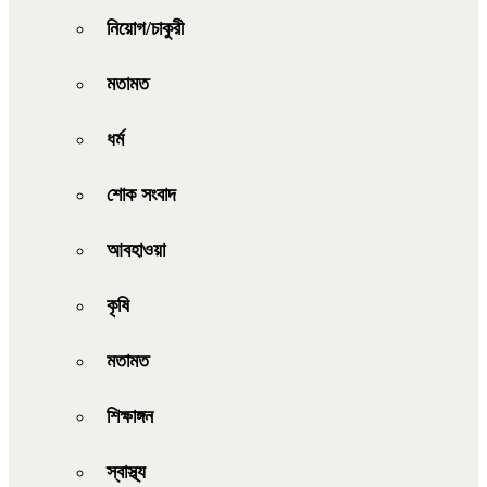
নিয়োগ/চাকুরী
মতামত
ধর্ম
শোক সংবাদ
আবহাওয়া
কৃষি
মতামত
শিক্ষাঙ্গন
স্বাস্থ্য