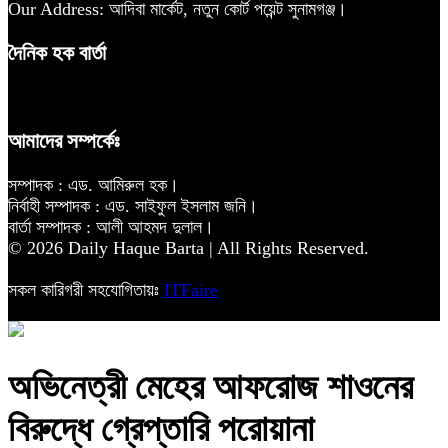
Our Address: আদিবা মার্কেট, নতুন কোর্ট পয়েন্ট সুনামগঞ্জ।
দৈনিক হক বার্তা
আমাদের সম্পর্কেঃ
সম্পাদক : এড. আমিরুল হক।
নির্বাহী সম্পাদক : এড. সাইফুল ইসলাম জনি।
বার্তা সম্পাদক : আলী আহমদ দুলাল।
© 2026 Daily Haque Barta | All Rights Reserved.
সকল কারিগরী সহযোগিতায়ঃ
ITFaire
অভিনেত্রী মেহের আফরোজ শাওনের
বিরুদ্ধে গ্রেপ্তারি পরোয়ানা