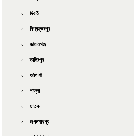
দিরাই
বিশ্বম্ভরপুর
জামালগঞ্জ
তাহিরপুর
ধর্মপাশা
শাল্লা
ছাতক
জগন্নাথপুর