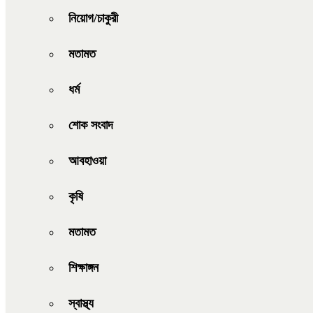
নিয়োগ/চাকুরী
মতামত
ধর্ম
শোক সংবাদ
আবহাওয়া
কৃষি
মতামত
শিক্ষাঙ্গন
স্বাস্থ্য