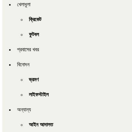
খেলাধুলা
ক্রিকেট
ফুটবল
প্রবাসের খবর
বিনোদন
ভ্রমণ
লাইফস্টাইল
অন্যান্য
আইন আদালত