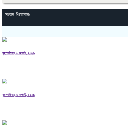
সংবাদ শিরোনামঃ
বৃহস্পতিবার, ৬ অগাস্ট, ২০২৬
উপজেলা ও ইউনিয়ন পরিষদ নির্বাচন অক্টোবরে? চূড়ান্ত ঘো
বৃহস্পতিবার, ৬ অগাস্ট, ২০২৬
জুলাই হত্যা মামলার আসামি ছিনিয়ে নেওয়ার অভিযোগে আল