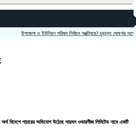
উপজেলা ও ইউনিয়ন পরিষদ নির্বাচন অক্টোবরে? চূড়ান্ত ঘোষণার অপেক্ষায় মা
হ
মাণ অর্থ বিদেশে পাচারের অভিযোগ উঠেছে সায়মন ওভারসীজ লিমিটেড নামে একটি