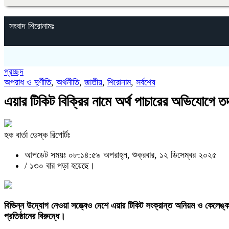
সংবাদ শিরোনামঃ
প্রচ্ছদ
অপরাধ ও দুর্ণীতি
,
অর্থনীতি
,
জাতীয়
,
শিরোনাম
,
সর্বশেষ
এয়ার টিকিট বিক্রির নামে অর্থ পাচারের অভিযোগে তদ
হক বার্তা ডেস্ক রিপোর্টঃ
আপডেট সময়ঃ ০৮:১৪:৫৯ অপরাহ্ন, শুক্রবার, ১২ ডিসেম্বর ২০২৫
/
১৩০ বার পড়া হয়েছে।
‎বিভিন্ন উদ্যোগ নেওয়া সত্ত্বেও দেশে এয়ার টিকিট সংক্রান্ত অনিয়ম ও কেলেঙ
প্রতিষ্ঠানের বিরুদ্ধে।