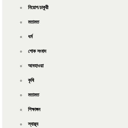
নিয়োগ/চাকুরী
মতামত
ধর্ম
শোক সংবাদ
আবহাওয়া
কৃষি
মতামত
শিক্ষাঙ্গন
স্বাস্থ্য