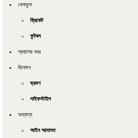
খেলাধুলা
ক্রিকেট
ফুটবল
প্রবাসের খবর
বিনোদন
ভ্রমণ
লাইফস্টাইল
অন্যান্য
আইন আদালত