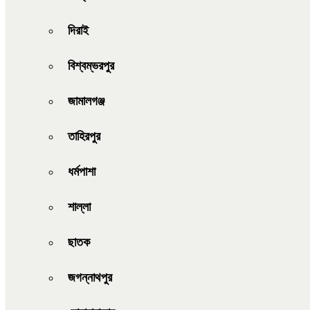
দিরাই
বিশ্বম্ভরপুর
জামালগঞ্জ
তাহিরপুর
ধর্মপাশা
শাল্লা
ছাতক
জগন্নাথপুর