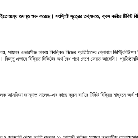
লয় ইতোমধ্যে তদন্ত শুরু করেছে। সংশ্লিষ্ট সূত্রের তথ্যমতে, ক্রস বর্ডারে টিকিট বি
ানায়, সায়মন ওভারসীজ ঢাকায় নিবন্ধিত নিজের প্রতিষ্ঠানের গ্লোবাল ডিস্ট্রিবিউশন
। কিন্তু এভাবে বিক্রিত টিকিটের অর্থ বৈধ পথে দেশে ফেরত আসেনি। প্রতিষ্ঠানট
চালক আসফিয়া জান্নাত সালেহ–এর কাছে ক্রস বর্ডারে টিকিট বিক্রির মাধ্যমে অর্থ প
 ৪ জানুয়ারি থেকে চলতি বছরের ২১ আগস্ট পর্যন্ত সায়মন ওভারসীজ বাংলাদেশের 