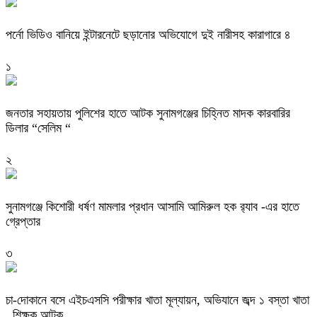
পর্নো ভিডিও বানিয়ে ইন্টারনেটে ছড়ানোর অভিযোগে দুই নারীসহ কারাগারে ৪
১
জনতার সহায়তায় পুলিশের হাতে আটক সুনামগঞ্জের চিহ্নিত মাদক কারবারির
ডিলার “সেলিম “
২
‎সুনামগঞ্জে কিশোরী ধর্ষণ মামলার প্রধান আসামি আমিরুল হক র‌্যাব -এর হাতে
গ্রেপ্তার
৩
চা-দোকানে বসে এইচএসসি পরীক্ষার খাতা মূল্যায়ন, অভিযানে জব্দ ১ বস্তা খাতা
, শিক্ষক আটক