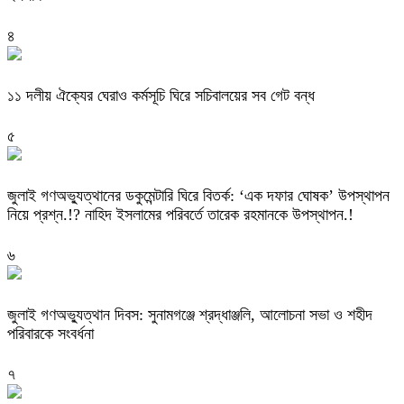
৪
‎১১ দলীয় ঐক্যের ঘেরাও কর্মসূচি ঘিরে সচিবালয়ের সব গেট বন্ধ
৫
‎জুলাই গণঅভ্যুত্থানের ডকুমেন্টারি ঘিরে বিতর্ক: ‘এক দফার ঘোষক’ উপস্থাপন
নিয়ে প্রশ্ন.!? নাহিদ ইসলামের পরিবর্তে তারেক রহমানকে উপস্থাপন.!
৬
জুলাই গণঅভ্যুত্থান দিবস: সুনামগঞ্জে শ্রদ্ধাঞ্জলি, আলোচনা সভা ও শহীদ
পরিবারকে সংবর্ধনা
৭