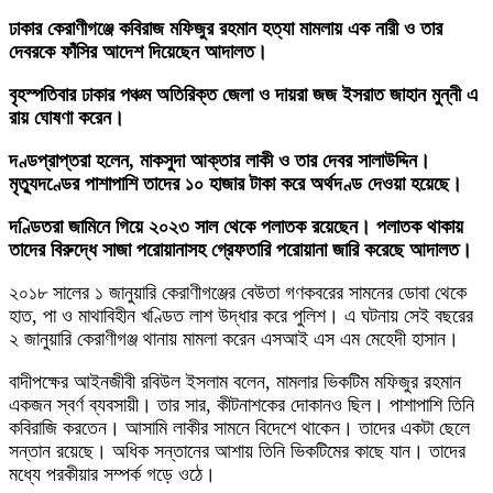
ঢাকার কেরাণীগঞ্জে কবিরাজ মফিজুর রহমান হত্যা মামলায় এক নারী ও তার
দেবরকে ফাঁসির আদেশ দিয়েছেন আদালত।
বৃহস্পতিবার ঢাকার পঞ্চম অতিরিক্ত জেলা ও দায়রা জজ ইসরাত জাহান মুন্নী এ
রায় ঘোষণা করেন।
দণ্ডপ্রাপ্তরা হলেন, মাকসুদা আক্তার লাকী ও তার দেবর সালাউদ্দিন।
মৃত্যুদণ্ডের পাশাপাশি তাদের ১০ হাজার টাকা করে অর্থদণ্ড দেওয়া হয়েছে।
দণ্ডিতরা জামিনে গিয়ে ২০২৩ সাল থেকে পলাতক রয়েছেন। পলাতক থাকায়
তাদের বিরুদ্ধে সাজা পরোয়ানাসহ গ্রেফতারি পরোয়ানা জারি করেছে আদালত।
২০১৮ সালের ১ জানুয়ারি কেরাণীগঞ্জের বেউতা গণকবরের সামনের ডোবা থেকে
হাত, পা ও মাথাবিহীন খণ্ডিত লাশ উদ্ধার করে পুলিশ। এ ঘটনায় সেই বছরের
২ জানুয়ারি কেরাণীগঞ্জ থানায় মামলা করেন এসআই এস এম মেহেদী হাসান।
বাদীপক্ষের আইনজীবী রবিউল ইসলাম বলেন, মামলার ভিকটিম মফিজুর রহমান
একজন স্বর্ণ ব্যবসায়ী। তার সার, কীটনাশকের দোকানও ছিল। পাশাপাশি তিনি
কবিরাজি করতেন। আসামি লাকীর সামনে বিদেশে থাকেন। তাদের একটা ছেলে
সন্তান রয়েছে। অধিক সন্তানের আশায় তিনি ভিকটিমের কাছে যান। তাদের
মধ্যে পরকীয়ার সম্পর্ক গড়ে ওঠে।