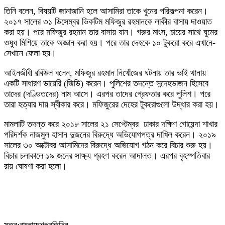
তিনি বলেন, বিষয়টি জানাজানি হলে আসামিরা তাকে খুনের পরিকল্পনা করেন।
২০১৭ সালের ৩১ ডিসেম্বর ভিকটিম মফিজুর রহমানকে লাকীর বাসায় দাওয়াত
করা হয়। পরে মফিজুর রহমান তার বাসায় যান। গরুর মাংস, চায়ের সাথে ঘুমের
ওষুধ মিশিয়ে তাকে অজ্ঞান করা হয়। পরে তার দেহকে ১০ টুকরো করে এখানে-
সেখানে ফেলা হয়।
আইনজীবী রবিউল বলেন, মফিজুর রহমান নিখোঁজের ঘটনায় তার ভাই থানায়
একটি সাধারণ ডায়েরি (জিডি) করেন। পুলিশের তদন্তে সন্দেহভাজন হিসেবে
তাদের (দণ্ডিতদের) নাম আসে। এরপর তাদের গ্রেফতার করে পুলিশ। পরে
তারা হত্যার দায় স্বীকার করে। মফিজুরের দেহের টুকরোগুলো উদ্ধার করা হয়।
মামলাটি তদন্ত করে ২০১৮ সালের ২১ সেপ্টেম্বর ঢাকার দক্ষিণ গোয়েন্দা শাখার
পরিদর্শক নাজমুল হাসান দুজনের বিরুদ্ধে অভিযোগপত্র দাখিল করেন। ২০১৯
সালের ৩০ অক্টোবর আসামিদের বিরুদ্ধে অভিযোগ গঠন করে বিচার শুরু হয়।
বিচার চলাকালে ১৯ জনের সাক্ষ্য গ্রহণ করেন আদালত। এরপর বৃহস্পতিবার
রায় ঘোষণা করা হলো।