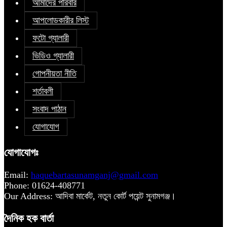
আমাদের পরিবার
আপলোডকারীর লিস্ট
ফটো গ্যালারী
ভিডিও গ্যালারী
গোপনীয়তা নীতি
শর্তাবলী
সংবাদ পাঠান
যোগাযোগ
যোগাযোগঃ
Email:
haquebartasunamganj@gmail.com
Phone: 01624-408771
Our Address: আদিবা মার্কেট, নতুন কোর্ট পয়েন্ট সুনামগঞ্জ।
দৈনিক হক বার্তা