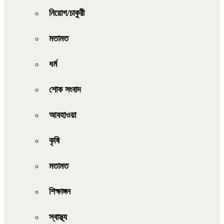
নিয়োগ/চাকুরী
মতামত
ধর্ম
শোক সংবাদ
আবহাওয়া
কৃষি
মতামত
শিক্ষাঙ্গন
স্বাস্থ্য