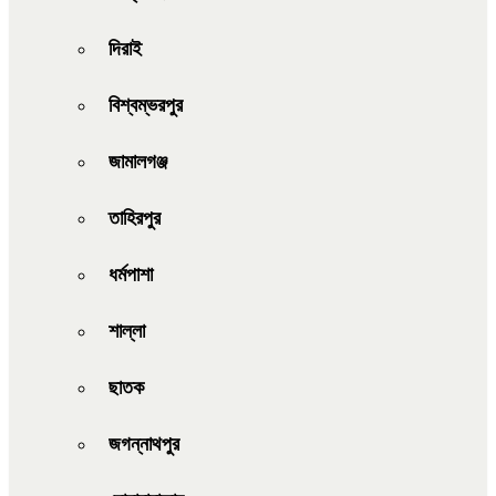
দিরাই
বিশ্বম্ভরপুর
জামালগঞ্জ
তাহিরপুর
ধর্মপাশা
শাল্লা
ছাতক
জগন্নাথপুর