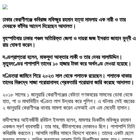
ঢাকার কেরাণীগঞ্জে কবিরাজ মফিজুর রহমান হত্যা মামলায় এক নারী ও তার
দেবরকে ফাঁসির আদেশ দিয়েছেন আদালত।
বৃহস্পতিবার ঢাকার পঞ্চম অতিরিক্ত জেলা ও দায়রা জজ ইসরাত জাহান মুন্নী এ
রায় ঘোষণা করেন।
দণ্ডপ্রাপ্তরা হলেন, মাকসুদা আক্তার লাকী ও তার দেবর সালাউদ্দিন।
মৃত্যুদণ্ডের পাশাপাশি তাদের ১০ হাজার টাকা করে অর্থদণ্ড দেওয়া হয়েছে।
দণ্ডিতরা জামিনে গিয়ে ২০২৩ সাল থেকে পলাতক রয়েছেন। পলাতক থাকায়
তাদের বিরুদ্ধে সাজা পরোয়ানাসহ গ্রেফতারি পরোয়ানা জারি করেছে আদালত।
২০১৮ সালের ১ জানুয়ারি কেরাণীগঞ্জের বেউতা গণকবরের সামনের ডোবা থেকে
হাত, পা ও মাথাবিহীন খণ্ডিত লাশ উদ্ধার করে পুলিশ। এ ঘটনায় সেই বছরের
২ জানুয়ারি কেরাণীগঞ্জ থানায় মামলা করেন এসআই এস এম মেহেদী হাসান।
বাদীপক্ষের আইনজীবী রবিউল ইসলাম বলেন, মামলার ভিকটিম মফিজুর রহমান
একজন স্বর্ণ ব্যবসায়ী। তার সার, কীটনাশকের দোকানও ছিল। পাশাপাশি তিনি
কবিরাজি করতেন। আসামি লাকীর সামনে বিদেশে থাকেন। তাদের একটা ছেলে
সন্তান রয়েছে। অধিক সন্তানের আশায় তিনি ভিকটিমের কাছে যান। তাদের