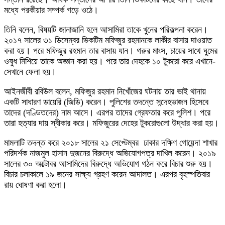
মধ্যে পরকীয়ার সম্পর্ক গড়ে ওঠে।
তিনি বলেন, বিষয়টি জানাজানি হলে আসামিরা তাকে খুনের পরিকল্পনা করেন।
২০১৭ সালের ৩১ ডিসেম্বর ভিকটিম মফিজুর রহমানকে লাকীর বাসায় দাওয়াত
করা হয়। পরে মফিজুর রহমান তার বাসায় যান। গরুর মাংস, চায়ের সাথে ঘুমের
ওষুধ মিশিয়ে তাকে অজ্ঞান করা হয়। পরে তার দেহকে ১০ টুকরো করে এখানে-
সেখানে ফেলা হয়।
আইনজীবী রবিউল বলেন, মফিজুর রহমান নিখোঁজের ঘটনায় তার ভাই থানায়
একটি সাধারণ ডায়েরি (জিডি) করেন। পুলিশের তদন্তে সন্দেহভাজন হিসেবে
তাদের (দণ্ডিতদের) নাম আসে। এরপর তাদের গ্রেফতার করে পুলিশ। পরে
তারা হত্যার দায় স্বীকার করে। মফিজুরের দেহের টুকরোগুলো উদ্ধার করা হয়।
মামলাটি তদন্ত করে ২০১৮ সালের ২১ সেপ্টেম্বর ঢাকার দক্ষিণ গোয়েন্দা শাখার
পরিদর্শক নাজমুল হাসান দুজনের বিরুদ্ধে অভিযোগপত্র দাখিল করেন। ২০১৯
সালের ৩০ অক্টোবর আসামিদের বিরুদ্ধে অভিযোগ গঠন করে বিচার শুরু হয়।
বিচার চলাকালে ১৯ জনের সাক্ষ্য গ্রহণ করেন আদালত। এরপর বৃহস্পতিবার
রায় ঘোষণা করা হলো।