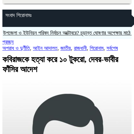
সংবাদ শিরোনামঃ
 ও ইউনিয়ন পরিষদ নির্বাচন অক্টোবরে? চূড়ান্ত ঘোষণার অপেক্ষায় মাঠে তৎপরতা
প্রচ্ছদ
অপরাধ ও দুর্ণীতি
,
আইন আদালত
,
জাতীয়
,
রাজধানী
,
শিরোনাম
,
সর্বশেষ
কবিরাজকে হত্যা করে ১০ টুকরো, দেবর-ভাবীর
ফাঁসির আদেশ