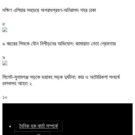
দক্ষিণ এশিয়ার সবচেয়ে অপরাধপ্রবণ-অনিরাপদ শহর ঢাকা
৮
৯ বছরের শিশুকে যৌন নিপীড়নের অভিযোগ: জামায়াত নেতা গ্রেফতার
৯
সিলেট-সুনামগঞ্জ সড়কে ভয়াবহ সড়ক দুর্ঘটনা: কার ও অটোরিকশা সংঘর্ষে
চালকসহ আহত ২
১০
দৈনিক হক বার্তা সম্পর্কে