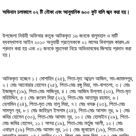
‎অভিযান চলাকালে ০২ টি নৌকা এবং আনুমানিক ৬০০ ফুট বালি জব্দ করা হয়।
‎উপজেলা নির্বাহী অফিসার কতৃক আটককৃত ১৬ জনকে বালুমহাল ও মাটি
ব্যবস্থাপনা আইন ২০১০ অনুযায়ী প্রত্যেককে ০১ মাসের বিনাশ্রম কারাদণ্ড
প্রদান করা হয় এবং ০১ জনকে মুচলেকা নিয়ে অভিভাবকের জিম্মায় প্রদান করা
হয়।
‎আটককৃত হচ্ছেন ১। মোশাহিদ (২৫), পিতা-মৃত আব্দুল আজিদ, সাং-জামালপুর,
২। মোঃ আনোয়ার হোসেন (২৫), পিতা-মোঃ রঙ্গু মিয়া, সাং-বাশতলা, ৩। মোঃ
ইজাজুল (১৯), পিতা-মোঃ সাজিনুর, ৪। মোঃ আজিম উল্লাহ (২৩), পিতা-মৃত
মহিউদ্দিন, ৫। মোঃ রুবেল মিয়া (২২), পিতা-মোঃ আতাবুর রহমান, ৬।
হেলামিন (২৪), পিতা-মৃত মোঃ হালু মিয়া, ৭। মোঃ খসরু (২৩), পিতা-মোঃ
সামসুল নূর, ৮। মোঃ জাহিদুল ইসলাম (২৪), পিতা-মোঃ আসাদ নূর, ৯। মোঃ
কবির হোসেন (৩০), পিতা-মোঃ আসাদ নূর, ১০। মোঃ হোসাইন (২৯), পিতা-
মোঃ জমির হোসেন, ১১। সাগর (১৯), পিতা-মোঃ মর্তুজ আলী, ১২। মোঃ
এবাদুল (১৯) পিতা-মোঃ আসাদ নূর, ১৩। মোঃ জুবায়েল (১৯), পিতা-মোঃ