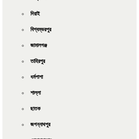
দিরাই
বিশ্বম্ভরপুর
জামালগঞ্জ
তাহিরপুর
ধর্মপাশা
শাল্লা
ছাতক
জগন্নাথপুর