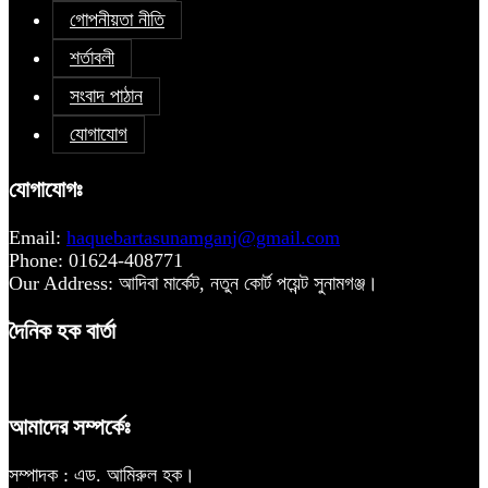
গোপনীয়তা নীতি
শর্তাবলী
সংবাদ পাঠান
যোগাযোগ
যোগাযোগঃ
Email:
haquebartasunamganj@gmail.com
Phone: 01624-408771
Our Address: আদিবা মার্কেট, নতুন কোর্ট পয়েন্ট সুনামগঞ্জ।
দৈনিক হক বার্তা
আমাদের সম্পর্কেঃ
সম্পাদক : এড. আমিরুল হক।