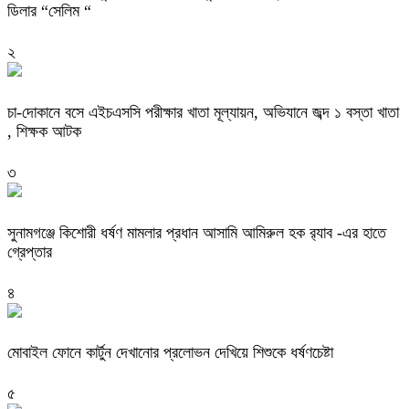
ডিলার “সেলিম “
২
চা-দোকানে বসে এইচএসসি পরীক্ষার খাতা মূল্যায়ন, অভিযানে জব্দ ১ বস্তা খাতা
, শিক্ষক আটক
৩
‎সুনামগঞ্জে কিশোরী ধর্ষণ মামলার প্রধান আসামি আমিরুল হক র‌্যাব -এর হাতে
গ্রেপ্তার
৪
মোবাইল ফোনে কার্টুন দেখানোর প্রলোভন দেখিয়ে শিশুকে ধর্ষণচেষ্টা
৫