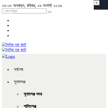
×
০৫:০৮ অপরাহ্ন, রবিবার, ০৯ অগাস্ট ২০২৬
সর্বশেষ
সুনামগঞ্জ
সুনামগঞ্জ সদর
শান্তিগঞ্জ