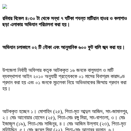
‎রবিবার বিকেল ৪:৩০ টা থেকে সন্ধা ৭ ঘটিকা পযন্ত মাটিয়ান হাওর ও কলাগাও
ছড়া এলাকায় অভিযান পরিচালনা করা হয়।
‎অভিযান চলাকালে ০২ টি নৌকা এবং আনুমানিক ৬০০ ফুট বালি জব্দ করা হয়।
‎উপজেলা নির্বাহী অফিসার কতৃক আটককৃত ১৬ জনকে বালুমহাল ও মাটি
ব্যবস্থাপনা আইন ২০১০ অনুযায়ী প্রত্যেককে ০১ মাসের বিনাশ্রম কারাদণ্ড
প্রদান করা হয় এবং ০১ জনকে মুচলেকা নিয়ে অভিভাবকের জিম্মায় প্রদান করা
হয়।
‎আটককৃত হচ্ছেন ১। মোশাহিদ (২৫), পিতা-মৃত আব্দুল আজিদ, সাং-জামালপুর,
২। মোঃ আনোয়ার হোসেন (২৫), পিতা-মোঃ রঙ্গু মিয়া, সাং-বাশতলা, ৩। মোঃ
ইজাজুল (১৯), পিতা-মোঃ সাজিনুর, ৪। মোঃ আজিম উল্লাহ (২৩), পিতা-মৃত
মহিউদ্দিন, ৫। মোঃ রুবেল মিয়া (২২), পিতা-মোঃ আতাবুর রহমান, ৬।