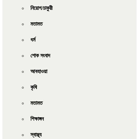
নিয়োগ/চাকুরী
মতামত
ধর্ম
শোক সংবাদ
আবহাওয়া
কৃষি
মতামত
শিক্ষাঙ্গন
স্বাস্থ্য