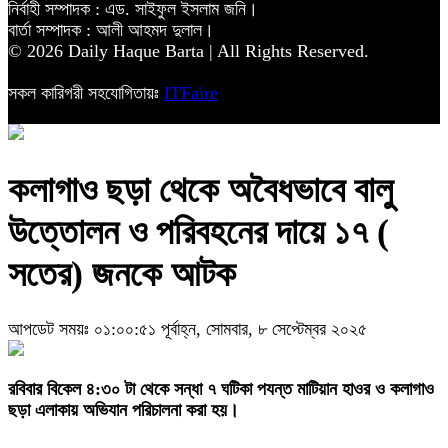
নির্বাহী সম্পাদক : এড. সাইফুল ইসলাম জনি।
বার্তা সম্পাদক : আলী আহমদ দুলাল।
© 2026 Daily Haque Barta | All Rights Reserved.
সকল কারিগরী সহযোগিতায়ঃ
ITFaire
কলাগাও ছড়া থেকে অবৈধভাবে বালু
উত্তোলন ও পরিবহনের দায়ে ১৭ (
সতের) জনকে আটক
আপডেট সময়ঃ ০১:০০:৫১ পূর্বাহ্ন, সোমবার, ৮ সেপ্টেম্বর ২০২৫
‎রবিবার বিকেল ৪:৩০ টা থেকে সন্ধা ৭ ঘটিকা পযন্ত মাটিয়ান হাওর ও কলাগাও
ছড়া এলাকায় অভিযান পরিচালনা করা হয়।