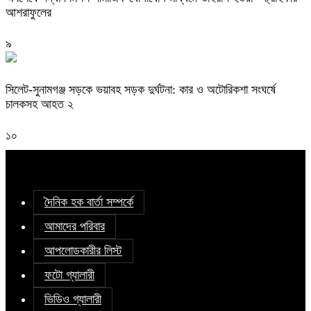
আশরাফুলের
৯
সিলেট-সুনামগঞ্জ সড়কে ভয়াবহ সড়ক দুর্ঘটনা: কার ও অটোরিকশা সংঘর্ষে
চালকসহ আহত ২
১০
দৈনিক হক বার্তা সম্পর্কে
আমাদের পরিবার
আপলোডকারীর লিস্ট
ফটো গ্যালারী
ভিডিও গ্যালারী