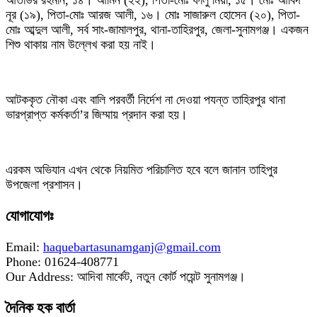
আতাউর রহমান, ১৪। আমিন (২২), পিতা-মোঃ ফালু মিয়া, ১৫। মোঃ আবিদ
নূর (১৯), পিতা-মোঃ আরজ আলী, ১৬। মোঃ সাজারুল হোসেন (২০), পিতা-
মোঃ আব্দুল আলী, সর্ব সাং-জামালপুর, থানা-তাহিরপুর, জেলা-সুনামগঞ্জ। একজন
শিশু থাকায় নাম উল্লেখ করা হয় নাই।
‎আটককৃত নৌকা এবং বালি পরবর্তী নির্দেশ না দেওয়া পযন্ত তাহিরপুর থানা
ভারপ্রাপ্ত কর্মকর্তা’র জিম্মায় প্রদান করা হয়।
‎এরকম অভিযান এখন থেকে নিয়মিত পরিচালিত হবে বলে জানান তাহিপুর
উপজেলা প্রশাসন।
যোগাযোগঃ
Email:
haquebartasunamganj@gmail.com
Phone: 01624-408771
Our Address: আদিবা মার্কেট, নতুন কোর্ট পয়েন্ট সুনামগঞ্জ।
দৈনিক হক বার্তা