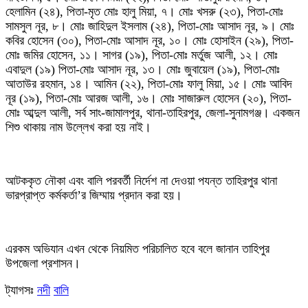
হেলামিন (২৪), পিতা-মৃত মোঃ হালু মিয়া, ৭। মোঃ খসরু (২৩), পিতা-মোঃ
সামসুল নূর, ৮। মোঃ জাহিদুল ইসলাম (২৪), পিতা-মোঃ আসাদ নূর, ৯। মোঃ
কবির হোসেন (৩০), পিতা-মোঃ আসাদ নূর, ১০। মোঃ হোসাইন (২৯), পিতা-
মোঃ জমির হোসেন, ১১। সাগর (১৯), পিতা-মোঃ মর্তুজ আলী, ১২। মোঃ
এবাদুল (১৯) পিতা-মোঃ আসাদ নূর, ১৩। মোঃ জুবায়েল (১৯), পিতা-মোঃ
আতাউর রহমান, ১৪। আমিন (২২), পিতা-মোঃ ফালু মিয়া, ১৫। মোঃ আবিদ
নূর (১৯), পিতা-মোঃ আরজ আলী, ১৬। মোঃ সাজারুল হোসেন (২০), পিতা-
মোঃ আব্দুল আলী, সর্ব সাং-জামালপুর, থানা-তাহিরপুর, জেলা-সুনামগঞ্জ। একজন
শিশু থাকায় নাম উল্লেখ করা হয় নাই।
‎আটককৃত নৌকা এবং বালি পরবর্তী নির্দেশ না দেওয়া পযন্ত তাহিরপুর থানা
ভারপ্রাপ্ত কর্মকর্তা’র জিম্মায় প্রদান করা হয়।
‎এরকম অভিযান এখন থেকে নিয়মিত পরিচালিত হবে বলে জানান তাহিপুর
উপজেলা প্রশাসন।
ট্যাগসঃ
নদী
বালি