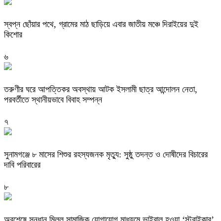
স্বপ্ন ছোঁয়ার পথে, গ্রামের মাঠ ছাড়িয়ে এবার জাতীয় মঞ্চে দিরাইয়ের দুই
কিশোর
৬
তরুণীর ঘরে আপত্তিকর অবস্থায় আটক ইসলামী ছাত্র আন্দোলন নেতা,
পরবর্তীতে স্থানীয়ভাবে বিবাহ সম্পন্ন
৭
সুনামগঞ্জে ৮ মাসের শিশুর রহস্যজনক মৃত্যু: সুষ্ঠু তদন্ত ও দোষীদের বিচারের
দাবি পরিবারের
৮
অবশেষে সন্ধান মিলল সামাজিক যোগাযোগ মাধ্যমে ভাইরাল হওয়া ‘স্ট্রাইকার’