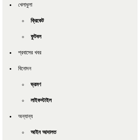
খেলাধুলা
ক্রিকেট
ফুটবল
প্রবাসের খবর
বিনোদন
ভ্রমণ
লাইফস্টাইল
অন্যান্য
আইন আদালত