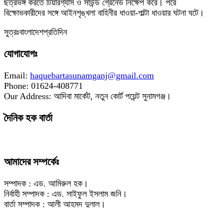
ছত্রভঙ্গ করতে টিয়ারগ্যাস ও সাউন্ড গ্রেনেড নিক্ষেপ করে। পরে
বিক্ষোভকারীদের সঙ্গে আইনশৃঙ্খলা বাহিনীর ধাওয়া-পাল্টা ধাওয়ার ঘটনা ঘটে।
সুত্রঃবাংলাদেশপ্রতিদিন
যোগাযোগঃ
Email:
haquebartasunamganj@gmail.com
Phone: 01624-408771
Our Address: আদিবা মার্কেট, নতুন কোর্ট পয়েন্ট সুনামগঞ্জ।
দৈনিক হক বার্তা
আমাদের সম্পর্কেঃ
সম্পাদক : এড. আমিরুল হক।
নির্বাহী সম্পাদক : এড. সাইফুল ইসলাম জনি।
বার্তা সম্পাদক : আলী আহমদ দুলাল।