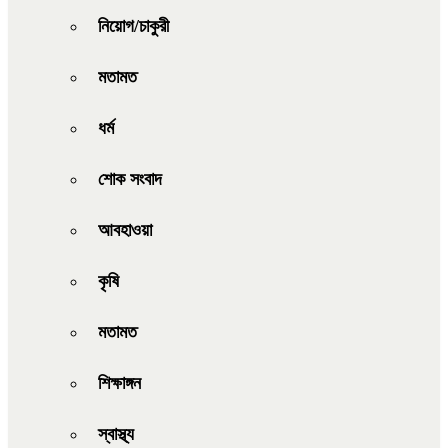
নিয়োগ/চাকুরী
মতামত
ধর্ম
শোক সংবাদ
আবহাওয়া
কৃষি
মতামত
শিক্ষাঙ্গন
স্বাস্থ্য