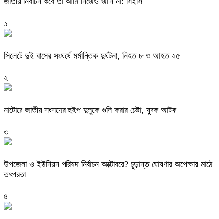
জাতীয় নির্বাচন কবে তা আমি নিজেও জানি না: সিইসি
১
সিলেটে দুই বাসের সংঘর্ষে মর্মান্তিক দুর্ঘটনা, নিহত ৮ ও আহত ২৫
২
নাটোরে জাতীয় সংসদের হুইপ দুলুকে গুলি করার চেষ্টা, যুবক আটক
৩
উপজেলা ও ইউনিয়ন পরিষদ নির্বাচন অক্টোবরে? চূড়ান্ত ঘোষণার অপেক্ষায় মাঠে
তৎপরতা
৪