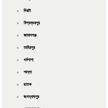
দিরাই
বিশ্বম্ভরপুর
জামালগঞ্জ
তাহিরপুর
ধর্মপাশা
শাল্লা
ছাতক
জগন্নাথপুর