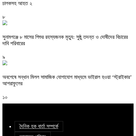
চালকসহ আহত ২
৮
সুনামগঞ্জে ৮ মাসের শিশুর রহস্যজনক মৃত্যু: সুষ্ঠু তদন্ত ও দোষীদের বিচারের
দাবি পরিবারের
৯
অবশেষে সন্ধান মিলল সামাজিক যোগাযোগ মাধ্যমে ভাইরাল হওয়া ‘স্ট্রাইকার’
আশরাফুলের
১০
দৈনিক হক বার্তা সম্পর্কে