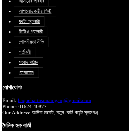
আমাদের পরিবার
আপলোডকারীর লিস্ট
ফটো গ্যালারী
ভিডিও গ্যালারী
গোপনীয়তা নীতি
শর্তাবলী
সংবাদ পাঠান
যোগাযোগ
যোগাযোগঃ
Email:
haquebartasunamganj@gmail.com
Phone: 01624-408771
Our Address: আদিবা মার্কেট, নতুন কোর্ট পয়েন্ট সুনামগঞ্জ।
দৈনিক হক বার্তা