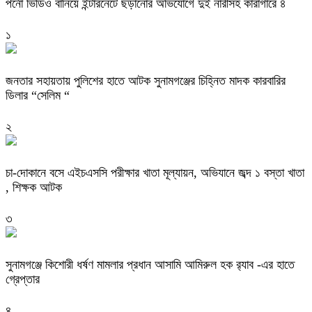
পর্নো ভিডিও বানিয়ে ইন্টারনেটে ছড়ানোর অভিযোগে দুই নারীসহ কারাগারে ৪
১
জনতার সহায়তায় পুলিশের হাতে আটক সুনামগঞ্জের চিহ্নিত মাদক কারবারির
ডিলার “সেলিম “
২
চা-দোকানে বসে এইচএসসি পরীক্ষার খাতা মূল্যায়ন, অভিযানে জব্দ ১ বস্তা খাতা
, শিক্ষক আটক
৩
‎সুনামগঞ্জে কিশোরী ধর্ষণ মামলার প্রধান আসামি আমিরুল হক র‌্যাব -এর হাতে
গ্রেপ্তার
৪