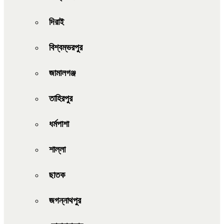
দিরাই
বিশ্বম্ভরপুর
জামালগঞ্জ
তাহিরপুর
ধর্মপাশা
শাল্লা
ছাতক
জগন্নাথপুর