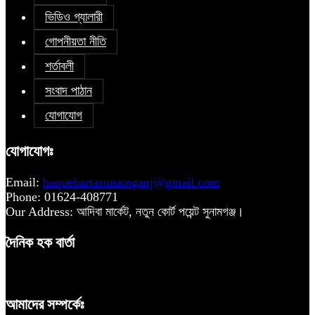
ভিডিও গ্যালারী
গোপনীয়তা নীতি
শর্তাবলী
সংবাদ পাঠান
যোগাযোগ
যোগাযোগঃ
Email:
haquebartasunamganj@gmail.com
Phone: 01624-408771
Our Address: আদিবা মার্কেট, নতুন কোর্ট পয়েন্ট সুনামগঞ্জ।
দৈনিক হক বার্তা
আমাদের সম্পর্কেঃ