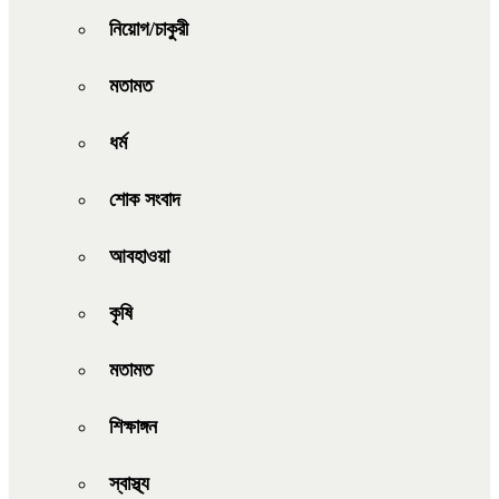
নিয়োগ/চাকুরী
মতামত
ধর্ম
শোক সংবাদ
আবহাওয়া
কৃষি
মতামত
শিক্ষাঙ্গন
স্বাস্থ্য