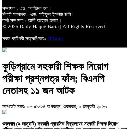
সম্পাদক : এড. আমিরুল হক।
নির্বাহী সম্পাদক : এড. সাইফুল ইসলাম জনি।
বার্তা সম্পাদক : আলী আহমদ দুলাল।
© 2026 Daily Haque Barta | All Rights Reserved.
সকল কারিগরী সহযোগিতায়ঃ
ITFaire
কুড়িগ্রামে সহকারী শিক্ষক নিয়োগ
পরীক্ষা প্রশ্নপত্র ফাঁস; বিএনপি
নেতাসহ ১১ জন আটক
আপডেট সময়ঃ ০৮:০৯:৫৫ অপরাহ্ন, শুক্রবার, ৯ জানুয়ারী ২০২৬
শুক্রবার (৯ জানুয়ারি) সরকারি প্রাথমিক বিদ্যালয়ের সহকারী শিক্ষক নিয়োগ