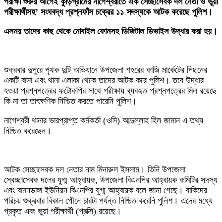
পরীক্ষা শুরুর আগেই কুড়িগ্রামের নাগেশ্বরীতে এক সেচ্ছাসেবক দল নেতা ও ভুয়া
পরীক্ষার্থীসহ’ সংঘবদ্ধ প্রশ্নফাঁস চক্রের ১১ সদস্যকে আটক করেছে পুলিশ।
এসময় তাদের কাছ থেকে মোবাইল ফোনসহ ডিজিটাল ডিভাইস উদ্ধার করা হয়।
‎শুক্রবার দুপুরে পৃথক দুটি অভিযানে উপজেলা শহরের কাজি মার্কেটের পিছনের
একটি বাসা এবং থানা এলাকা থেকে তাদের আটক করে পুলিশ। তবে উদ্ধার
হওয়া প্রশ্নপত্রের ফটোকপির সাথে পরীক্ষায় ব্যবহৃত প্রশ্নপত্রের মিল রয়েছে
কি না তা তাৎক্ষণিক নিশ্চিত করতে পারেনি পুলিশ।
‎নাগেশ্বরী থানার ভারপ্রাপ্ত কর্মকর্তা (ওসি) আব্দুল্লাহ হিল জামান এ তথ্য
নিশ্চিত করেছেন।
‎আটক সেচ্ছাসেবক দল নেতার নাম মিনারুল ইসলাম। তিনি উপজেলা
স্বেচ্ছাসেবক দলের যুগ্ম আহ্বায়ক, উপজেলা বিএনপির আহ্বায়ক কমিটির সদস্য
এবং বামনডাঙ্গা ইউনিয়ন বিএনপির যুগ্ম আহ্বায়ক বলে জানা গেছে। বাকিদের
পরিচয় শুক্রবার বিকাল পৌনে চারটা পর্যন্ত নিশ্চিত করেনি পুলিশ। এদের মধ্যে
প্রকৃত এবং ভুয়া পরীক্ষার্থী (প্রক্সি) রয়েছে।