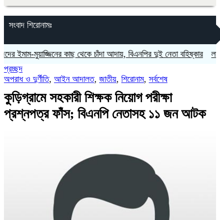
সংবাদ শিরোনামঃ
-মুয়াজ্জিনের কাছ থেকে চাঁদা আদায়, বিএনপির দুই নেতা বহিষ্কার
‎লাল ফিতা ক
প্রচ্ছদ
অপরাধ ও দুর্ণীতি
,
আইন আদালত
,
জাতীয়
,
শিরোনাম
,
সর্বশেষ
কুড়িগ্রামে সহকারী শিক্ষক নিয়োগ পরীক্ষা
প্রশ্নপত্র ফাঁস; বিএনপি নেতাসহ ১১ জন আটক