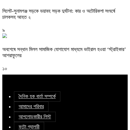
সিলেট-সুনামগঞ্জ সড়কে ভয়াবহ সড়ক দুর্ঘটনা: কার ও অটোরিকশা সংঘর্ষে
চালকসহ আহত ২
৯
অবশেষে সন্ধান মিলল সামাজিক যোগাযোগ মাধ্যমে ভাইরাল হওয়া ‘স্ট্রাইকার’
আশরাফুলের
১০
দৈনিক হক বার্তা সম্পর্কে
আমাদের পরিবার
আপলোডকারীর লিস্ট
ফটো গ্যালারী