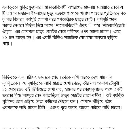
‎একাত্তরে মুক্তিযুদ্ধকালে মানবতাবিরোধী অপরাধের মামলায় জামায়াত নেতা এ
টি এম আজহারুল ইসলামের মৃত্যুদণ্ডাদেশ থেকে খালাস পাওয়ার প্রতিবাদে গত
বুধবার বিকেলে কর্মসূচি ঘোষণা করে গণতান্ত্রিক ছাত্র জোট। কর্মসূচি শুরুর
পরপর সেখানে মিছিল নিয়ে আসে ‘শাহবাগবিরোধী ঐক্য’। পরে ‘শাহবাগবিরোধী
ঐক্য’–এর লোকজন ছাত্র জোটের নেতা-কর্মীদের ওপর হামলা চালান। এতে
১২ জন আহত হন। এর একটি ভিডিও সামাজিক যোগাযোগমাধ্যমে ছড়িয়ে
পড়ে।
‎ভিডিওতে এক নারীসহ দুজনকে পেছন থেকে লাথি মারতে দেখা যায় এক
ব্যক্তিকে। যে ব্যক্তিকে লাথি মারতে দেখা গেছে, তাঁর নাম আকাশ চৌধুরী।
১৫ সেকেন্ডের ওই ভিডিওতে দেখা যায়, হামলার পর প্রেসক্লাবের পাশে একটি
ভবনের নিচে আশ্রয় নেন গণতান্ত্রিক ছাত্র জোটের নেতা-কর্মীরা। ওই ব্যক্তি
পুলিশের চোখ এড়িয়ে নেতা-কর্মীদের পেছনে যান। সেখানে দাঁড়িয়ে হঠাৎ
একজনকে লাথি মারেন তিনি। এরপর ঘুরে আবার আরেক নারীকে লাথি মারেন।