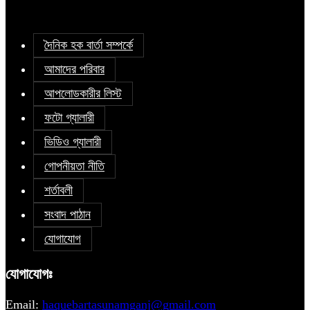
দৈনিক হক বার্তা সম্পর্কে
আমাদের পরিবার
আপলোডকারীর লিস্ট
ফটো গ্যালারী
ভিডিও গ্যালারী
গোপনীয়তা নীতি
শর্তাবলী
সংবাদ পাঠান
যোগাযোগ
যোগাযোগঃ
Email:
haquebartasunamganj@gmail.com