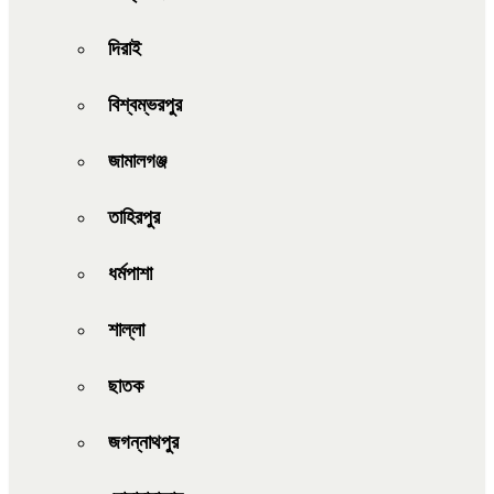
দিরাই
বিশ্বম্ভরপুর
জামালগঞ্জ
তাহিরপুর
ধর্মপাশা
শাল্লা
ছাতক
জগন্নাথপুর