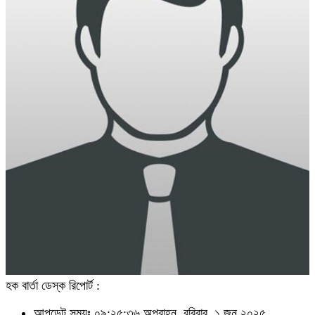
হক বার্তা ডেস্ক রিপোর্ট :
আপডেট সময়ঃ ০৯:২৫:৩৬ অপরাহ্ন, রবিবার, ১ জুন ২০২৫