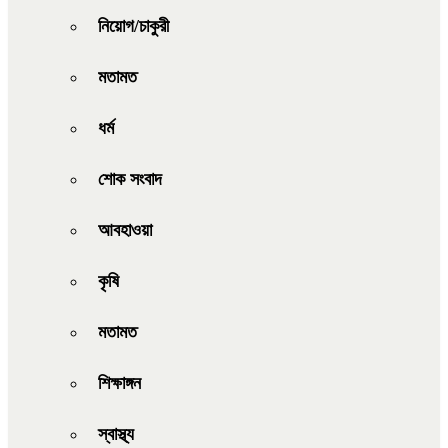
নিয়োগ/চাকুরী
মতামত
ধর্ম
শোক সংবাদ
আবহাওয়া
কৃষি
মতামত
শিক্ষাঙ্গন
স্বাস্থ্য