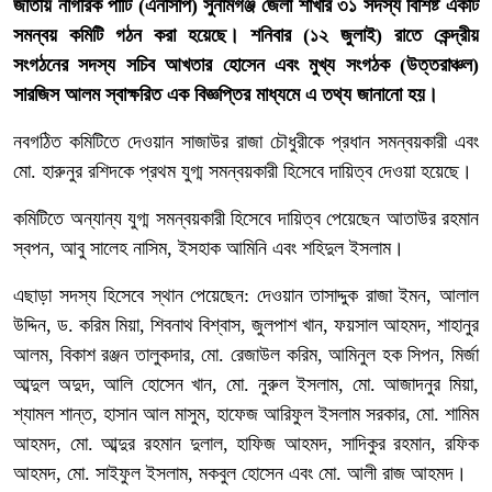
জাতীয় নাগরিক পার্টি (এনসিপি) সুনামগঞ্জ জেলা শাখার ৩১ সদস্য বিশিষ্ট একটি
সমন্বয় কমিটি গঠন করা হয়েছে। শনিবার (১২ জুলাই) রাতে কেন্দ্রীয়
সংগঠনের সদস্য সচিব আখতার হোসেন এবং মুখ্য সংগঠক (উত্তরাঞ্চল)
সারজিস আলম স্বাক্ষরিত এক বিজ্ঞপ্তির মাধ্যমে এ তথ্য জানানো হয়।
নবগঠিত কমিটিতে দেওয়ান সাজাউর রাজা চৌধুরীকে প্রধান সমন্বয়কারী এবং
মো. হারুনুর রশিদকে প্রথম যুগ্ম সমন্বয়কারী হিসেবে দায়িত্ব দেওয়া হয়েছে।
কমিটিতে অন্যান্য যুগ্ম সমন্বয়কারী হিসেবে দায়িত্ব পেয়েছেন আতাউর রহমান
স্বপন, আবু সালেহ নাসিম, ইসহাক আমিনি এবং শহিদুল ইসলাম।
এছাড়া সদস্য হিসেবে স্থান পেয়েছেন: দেওয়ান তাসাদ্দুক রাজা ইমন, আলাল
উদ্দিন, ড. করিম মিয়া, শিবনাথ বিশ্বাস, জুলপাশ খান, ফয়সাল আহমদ, শাহানুর
আলম, বিকাশ রঞ্জন তালুকদার, মো. রেজাউল করিম, আমিনুল হক সিপন, মির্জা
আব্দুল অদুদ, আলি হোসেন খান, মো. নুরুল ইসলাম, মো. আজাদনুর মিয়া,
শ্যামল শান্ত, হাসান আল মাসুম, হাফেজ আরিফুল ইসলাম সরকার, মো. শামিম
আহমদ, মো. আব্দুর রহমান দুলাল, হাফিজ আহমদ, সাদিকুর রহমান, রফিক
আহমদ, মো. সাইফুল ইসলাম, মকবুল হোসেন এবং মো. আলী রাজ আহমদ।