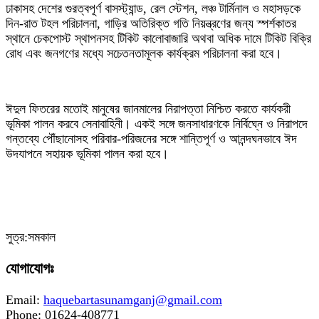
ঢাকাসহ দেশের গুরত্বপূর্ণ বাসস্ট্যান্ড, রেল স্টেশন, লঞ্চ টার্মিনাল ও মহাসড়কে
দিন-রাত টহল পরিচালনা, গাড়ির অতিরিক্ত গতি নিয়ন্ত্রণের জন্য স্পর্শকাতর
স্থানে চেকপোস্ট স্থাপনসহ টিকিট কালোবাজারি অথবা অধিক দামে টিকিট বিক্রি
রোধ এবং জনগণের মধ্যে সচেতনতামূলক কার্যক্রম পরিচালনা করা হবে।
‎ঈদুল ফিতরের মতোই মানুষের জানমালের নিরাপত্তা নিশ্চিত করতে কার্যকরী
ভূমিকা পালন করবে সেনাবাহিনী। একই সঙ্গে জনসাধারণকে নির্বিঘ্নে ও নিরাপদে
গন্তব্যে পৌঁছানোসহ পরিবার-পরিজনের সঙ্গে শান্তিপূর্ণ ও আনন্দঘনভাবে ঈদ
উদযাপনে সহায়ক ভূমিকা পালন করা হবে।
সুত্র:সমকাল
যোগাযোগঃ
Email:
haquebartasunamganj@gmail.com
Phone: 01624-408771