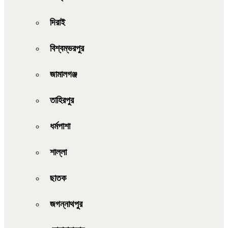
দিরাই
বিশ্বম্ভরপুর
জামালগঞ্জ
তাহিরপুর
ধর্মপাশা
শাল্লা
ছাতক
জগন্নাথপুর