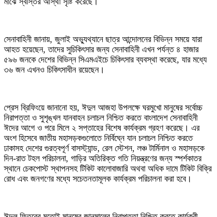
মাঝে স্বস্তির আস্থা সৃষ্টি করেছে।
‎সেনাবাহিনী জানায়, জুলাই অভ্যুথ্যানে ছাত্র আন্দোলনের বিভিন্ন সময়ে যারা
আহত হয়েছেন, তাদের সুচিকিৎসার জন্য সেনাবাহিনী এখন পর্যন্ত ৪ হাজার
৫৯৬ জনকে দেশের বিভিন্ন সিএমএইচে চিকিৎসার ব্যবস্থা করেছে, যার মধ্যে
৩৬ জন এখনও চিকিৎসাধীন রয়েছেন।
‎প্রেস ব্রিফিংয়ে জানানো হয়, ঈদুল আজহা উপলক্ষে ঘরমুখো মানুষের সর্বোচ্চ
নিরাপত্তা ও সুশৃঙ্খল যানবাহন চলাচল নিশ্চিত করতে বাংলাদেশ সেনাবাহিনী
ঈদের আগে ও পরে মিলে ২ সপ্তাহের বিশেষ কার্যক্রম গ্রহণ করেছে। এর
অংশ হিসেবে জাতীয় মহাসড়কগুলোতে নির্বিঘ্নে যান চলাচল নিশ্চিত করতে
ঢাকাসহ দেশের গুরত্বপূর্ণ বাসস্ট্যান্ড, রেল স্টেশন, লঞ্চ টার্মিনাল ও মহাসড়কে
দিন-রাত টহল পরিচালনা, গাড়ির অতিরিক্ত গতি নিয়ন্ত্রণের জন্য স্পর্শকাতর
স্থানে চেকপোস্ট স্থাপনসহ টিকিট কালোবাজারি অথবা অধিক দামে টিকিট বিক্রি
রোধ এবং জনগণের মধ্যে সচেতনতামূলক কার্যক্রম পরিচালনা করা হবে।
‎ঈদুল ফিতরের মতোই মানুষের জানমালের নিরাপত্তা নিশ্চিত করতে কার্যকরী