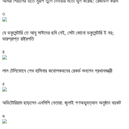
‎আমরা শিয়ালের হাতে মুরগি তুলে দেওয়ার মতো ভুল করেছি: রেজাউল করীম
৩
যে ডকুমেন্টারি তে আবু সাঈদের ছবি নেই, সেটা কোনো ডকুমেন্টারি ই নয়;
ভারপ্রাপ্ত রাষ্ট্রপতি
৪
লাল টেলিফোনে শেখ হাসিনার কথোপকথনের রেকর্ড শুনলেন প্রধানমন্ত্রী
৫
অডিটোরিয়াম ছাড়লেন এনসিপি নেতারা: জুলাই গণঅভ্যুত্থান অনুষ্ঠান বয়কট
৬