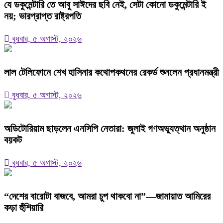
যে ডকুমেন্টারি তে আবু সাঈদের ছবি নেই, সেটা কোনো ডকুমেন্টারি ই
নয়; ভারপ্রাপ্ত রাষ্ট্রপতি
বুধবার, ৫ অগাস্ট, ২০২৬
লাল টেলিফোনে শেখ হাসিনার কথোপকথনের রেকর্ড শুনলেন প্রধানমন্ত্রী
বুধবার, ৫ অগাস্ট, ২০২৬
অডিটোরিয়াম ছাড়লেন এনসিপি নেতারা: জুলাই গণঅভ্যুত্থান অনুষ্ঠান
বয়কট
বুধবার, ৫ অগাস্ট, ২০২৬
“দেশের বারোটা বাজবে, আমরা চুপ থাকবো না”—জামায়াত আমিরের
কড়া হুঁশিয়ারি