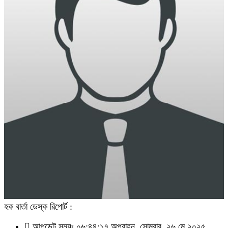
হক বার্তা ডেস্ক রিপোর্ট :
আপডেট সময়ঃ ০৬:৪৪:১৭ অপরাহ্ন, সোমবার, ২৬ মে ২০২৫