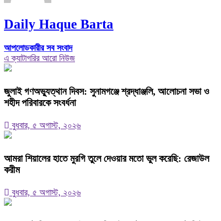
Daily Haque Barta
আপলোডকারীর সব সংবাদ
এ ক্যাটাগরির আরো নিউজ
জুলাই গণঅভ্যুত্থান দিবস: সুনামগঞ্জে শ্রদ্ধাঞ্জলি, আলোচনা সভা ও
শহীদ পরিবারকে সংবর্ধনা
বুধবার, ৫ অগাস্ট, ২০২৬
‎আমরা শিয়ালের হাতে মুরগি তুলে দেওয়ার মতো ভুল করেছি: রেজাউল
করীম
বুধবার, ৫ অগাস্ট, ২০২৬