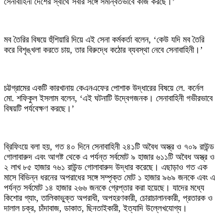
সেনাবাহিনী দেশের স্বার্থে সবার সঙ্গে সমন্বিতভাবে কাজ করছে।’
‎মব তৈরির বিষয়ে হুঁশিয়ারি দিয়ে এই সেনা কর্মকর্তা বলেন, ‘কেউ যদি মব তৈরি
করে বিশৃঙ্খলা করতে চায়, তার বিরুদ্ধে কঠোর ব্যবস্থা নেবে সেনাবাহিনী।’
‎চট্টগ্রামের একটি কারখানায় কেএনএফের পোশাক উদ্ধারের বিষয়ে লে. কর্নেল
মো. শফিকুল ইসলাম বলেন, ‘এই ঘটনাটি উদ্বেগজনক। সেনাবাহিনী গভীরভাবে
বিষয়টি পর্যবেক্ষণ করছে।’
‎ব্রিফিংয়ে বলা হয়, গত ৪০ দিনে সেনাবাহিনী ২৪১টি অবৈধ অস্ত্র ও ৭০৯ রাউন্ড
গোলাবারুদ এবং আগষ্ট থেকে এ পর্যন্ত সর্বমোট ৯ হাজার ৬১১টি অবৈধ অস্ত্র ও
২ লাখ ৮৫ হাজার ৭৬১ রাউন্ড গোলাবারুদ উদ্ধার করেছে। এছাড়াও গত এক
মাসে বিভিন্ন ধরনের অপরাধের সঙ্গে সম্পৃক্ত মোট ১ হাজার ৯৬৯ জনকে এবং এ
পর্যন্ত সর্বমোট ১৪ হাজার ২৬৬ জনকে গ্রেপ্তার করা হয়েছে। যাদের মধ্যে
কিশোর গ্যাং, তালিকাভুক্ত অপরাধী, অপহরণকারী, চোরাচালানকারী, প্রতারক ও
দালাল চক্র, চাঁদাবাজ, ডাকাত, ছিনতাইকারী, ইত্যাদি উল্লেখযোগ্য।