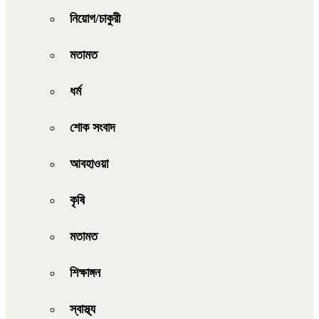
নিয়োগ/চাকুরী
মতামত
ধর্ম
শোক সংবাদ
আবহাওয়া
কৃষি
মতামত
শিক্ষাঙ্গন
স্বাস্থ্য