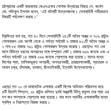
‎চট্টগ্রামের একটি কারখানায় কেএনএফের পোশাক উদ্ধারের বিষয়ে লে. কর্নেল
মো. শফিকুল ইসলাম বলেন, ‘এই ঘটনাটি উদ্বেগজনক। সেনাবাহিনী গভীরভাবে
বিষয়টি পর্যবেক্ষণ করছে।’
‎ব্রিফিংয়ে বলা হয়, গত ৪০ দিনে সেনাবাহিনী ২৪১টি অবৈধ অস্ত্র ও ৭০৯ রাউন্ড
গোলাবারুদ এবং আগষ্ট থেকে এ পর্যন্ত সর্বমোট ৯ হাজার ৬১১টি অবৈধ অস্ত্র ও
২ লাখ ৮৫ হাজার ৭৬১ রাউন্ড গোলাবারুদ উদ্ধার করেছে। এছাড়াও গত এক
মাসে বিভিন্ন ধরনের অপরাধের সঙ্গে সম্পৃক্ত মোট ১ হাজার ৯৬৯ জনকে এবং এ
পর্যন্ত সর্বমোট ১৪ হাজার ২৬৬ জনকে গ্রেপ্তার করা হয়েছে। যাদের মধ্যে
কিশোর গ্যাং, তালিকাভুক্ত অপরাধী, অপহরণকারী, চোরাচালানকারী, প্রতারক ও
দালাল চক্র, চাঁদাবাজ, ডাকাত, ছিনতাইকারী, ইত্যাদি উল্লেখযোগ্য।
‎এছাড়া গত ২০ মে ভাষানটেক এলাকায় একটি বিশেষ অভিযান পরিচালনা করে
৪টি বিদেশি পিস্তল, ২৮ রাউন্ড গুলিসহ দুর্ধর্ষ সন্ত্রাসী হিটলু বাবুসহ তার গ্যাং এর
দশ জন সদস্যকে গ্রেপ্তার করা হয়েছে। যার ফলে স্থানীয় এলাকাবাসীর মধ্যে
স্বস্থি ও নিরাপত্তা বিরাজ করছে।