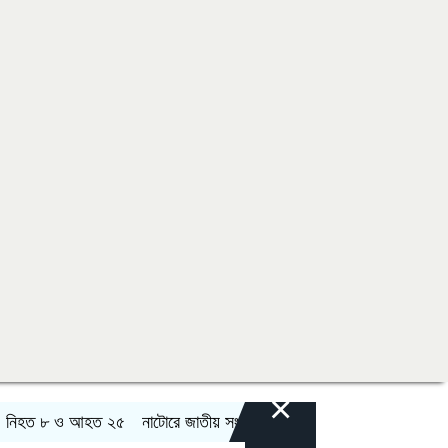
×
ত ৮ ও আহত ২৫
নাটোরে জাতীয় সংসদের হুইপ দুলুকে গুলি করার চেষ্টা, যুবক আটক