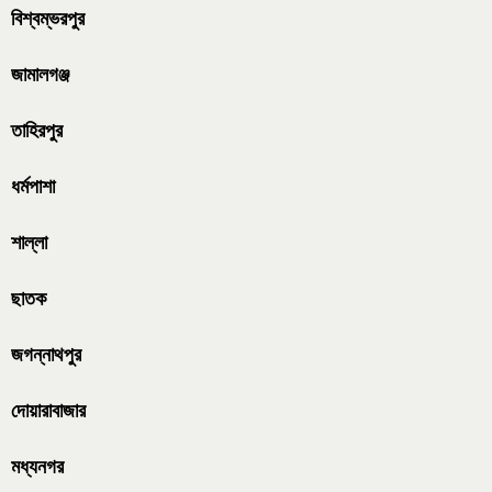
বিশ্বম্ভরপুর
জামালগঞ্জ
তাহিরপুর
ধর্মপাশা
শাল্লা
ছাতক
জগন্নাথপুর
দোয়ারাবাজার
মধ্যনগর