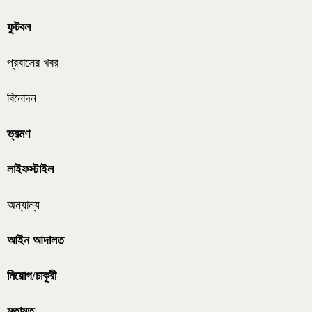
ফুটবল
প্রবাসের খবর
বিনোদন
ভ্রমণ
লাইফস্টাইল
অন্যান্য
আইন আদালত
নিয়োগ/চাকুরী
মতামত