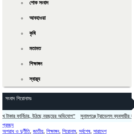
শোক সংবাদ
আবহাওয়া
কৃষি
মতামত
শিক্ষাঙ্গন
স্বাস্থ্য
সংবাদ শিরোনামঃ
ফার্নিচার, উঠছে নয়ছয়ের অভিযোগ”
সুনামগঞ্জে ট্রাভেলস ব্যবসায়ীর ঝুলন্ত মরদে
প্রচ্ছদ
অপরাধ ও দুর্ণীতি
,
জাতীয়
,
শিক্ষাঙ্গন
,
শিরোনাম
,
সর্বশেষ
,
সারাদেশ