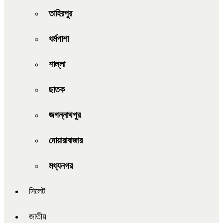
তাহিরপুর
ধর্মপাশা
শাল্লা
ছাতক
জগন্নাথপুর
দোয়ারাবাজার
মধ্যনগর
সিলেট
জাতীয়