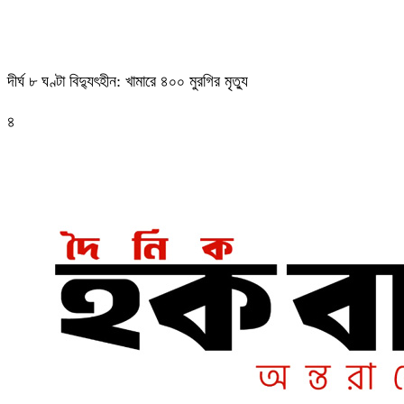
দীর্ঘ ৮ ঘণ্টা বিদ্যুৎহীন: খামারে ৪০০ মুরগির মৃত্যু
৪