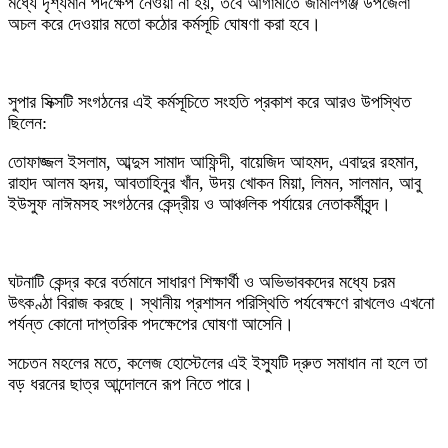
মধ্যে দৃশ্যমান পদক্ষেপ নেওয়া না হয়, তবে আগামীতে জামালগঞ্জ উপজেলা
অচল করে দেওয়ার মতো কঠোর কর্মসূচি ঘোষণা করা হবে।
‎সুপার সিক্সটি সংগঠনের এই কর্মসূচিতে সংহতি প্রকাশ করে আরও উপস্থিত
ছিলেন:
‎তোফাজ্জল ইসলাম, আব্দুস সামাদ আফিন্দী, বায়েজিদ আহমদ, এবাদুর রহমান,
রাহাদ আলম হৃদয়, আবতাহিনুর খাঁন, উদয় খোকন মিয়া, লিমন, সালমান, আবু
ইউসুফ নাঈমসহ সংগঠনের কেন্দ্রীয় ও আঞ্চলিক পর্যায়ের নেতাকর্মীবৃন্দ।
‎ঘটনাটি কেন্দ্র করে বর্তমানে সাধারণ শিক্ষার্থী ও অভিভাবকদের মধ্যে চরম
উৎকণ্ঠা বিরাজ করছে। স্থানীয় প্রশাসন পরিস্থিতি পর্যবেক্ষণে রাখলেও এখনো
পর্যন্ত কোনো দাপ্তরিক পদক্ষেপের ঘোষণা আসেনি।
সচেতন মহলের মতে, কলেজ হোস্টেলের এই ইস্যুটি দ্রুত সমাধান না হলে তা
বড় ধরনের ছাত্র আন্দোলনে রূপ নিতে পারে।