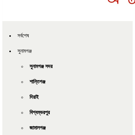
সর্বশেষ
সুনামগঞ্জ
সুনামগঞ্জ সদর
শান্তিগঞ্জ
দিরাই
বিশ্বম্ভরপুর
জামালগঞ্জ