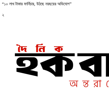
“১০ লাখ টাকার ফার্নিচার, উঠছে নয়ছয়ের অভিযোগ”
২