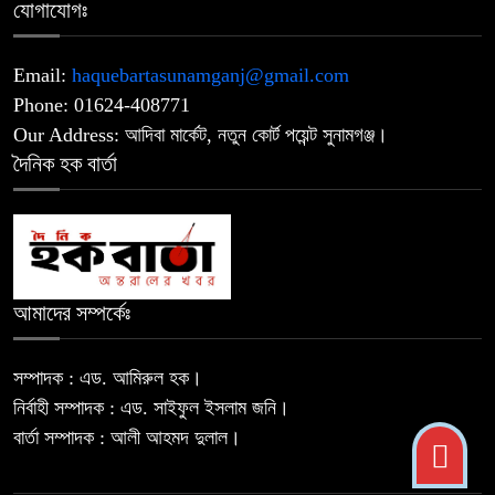
৮
যোগাযোগঃ
নেতাকে গুলি, মাথায় আঘাত
Email:
haquebartasunamganj@gmail.com
সিলেটে দুই বাসের সংঘর্ষে মর্মান্তিক দুর্ঘটনা,
৯
Phone: 01624-408771
নিহত ৮ ও আহত ২৫
Our Address: আদিবা মার্কেট, নতুন কোর্ট পয়েন্ট সুনামগঞ্জ।
দৈনিক হক বার্তা
নাটোরে জাতীয় সংসদের হুইপ দুলুকে গুলি
১০
করার চেষ্টা, যুবক আটক
উপজেলা ও ইউনিয়ন পরিষদ নির্বাচন
১১
অক্টোবরে? চূড়ান্ত ঘোষণার অপেক্ষায় মাঠে
আমাদের সম্পর্কেঃ
তৎপরতা
সম্পাদক : এড. আমিরুল হক।
নির্বাহী সম্পাদক : এড. সাইফুল ইসলাম জনি।
বার্তা সম্পাদক : আলী আহমদ দুলাল।