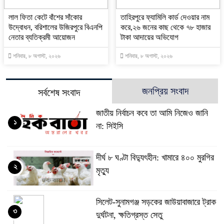
‎লাল ফিতা কেটে বাঁশের সাঁকোর
তাহিরপুরে ফ্যামিলি কার্ড দেওয়ার নাম
উদ্বোধন, বরিশালের উজিরপুরে বিএনপি
করে,২৬ জনের কাছ থেকে ৭৮ হাজার
নেতার ব্যতিক্রমী আয়োজন
টাকা আদায়ের অভিযোগ
শনিবার, ৮ অগাস্ট, ২০২৬
শনিবার, ৮ অগাস্ট, ২০২৬
জনপ্রিয় সংবাদ
সর্বশেষ সংবাদ
জাতীয় নির্বাচন কবে তা আমি নিজেও জানি
১
না: সিইসি
দীর্ঘ ৮ ঘণ্টা বিদ্যুৎহীন: খামারে ৪০০ মুরগির
২
মৃত্যু
‎সিলেট-সুনামগঞ্জ সড়কের জাউয়াবাজারে ট্রাক
৩
দুর্ঘটনা, ক্ষতিগ্রস্ত সেতু