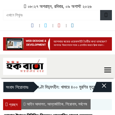
০৮:২৭ অপরাহ্ন, রবিবার, ০৯ অগাস্ট ২০২৬
×
দীর্ঘ ৮ ঘণ্টা বিদ্যুৎহীন: খামারে ৪০০ মুরগির মৃত্যু
‎সিলেট-সুনাম
সংবাদ শিরোনামঃ
আইন আদালত
আন্তর্জাতিক
শিরোনাম
সর্বশেষ
,
,
,
প্রচ্ছদ