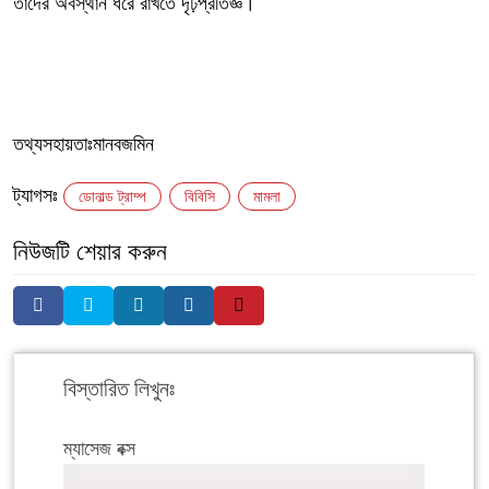
তাদের অবস্থান ধরে রাখতে দৃঢ়প্রতিজ্ঞ।
‎তথ্যসহায়তাঃমানবজমিন
ট্যাগসঃ
ডোনাল্ড ট্রাম্প
বিবিসি
মামলা
নিউজটি শেয়ার করুন
বিস্তারিত লিখুনঃ
ম্যাসেজ বক্স