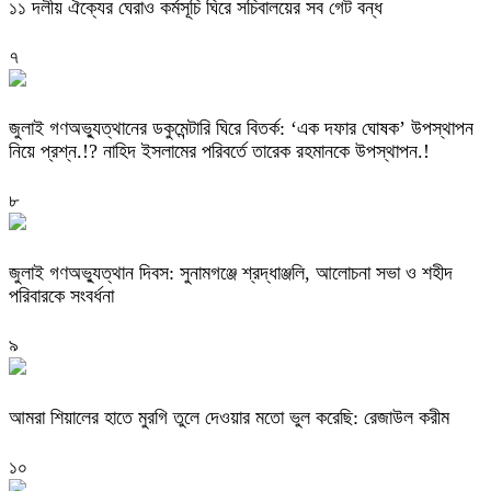
‎১১ দলীয় ঐক্যের ঘেরাও কর্মসূচি ঘিরে সচিবালয়ের সব গেট বন্ধ
৭
‎জুলাই গণঅভ্যুত্থানের ডকুমেন্টারি ঘিরে বিতর্ক: ‘এক দফার ঘোষক’ উপস্থাপন
নিয়ে প্রশ্ন.!? নাহিদ ইসলামের পরিবর্তে তারেক রহমানকে উপস্থাপন.!
৮
জুলাই গণঅভ্যুত্থান দিবস: সুনামগঞ্জে শ্রদ্ধাঞ্জলি, আলোচনা সভা ও শহীদ
পরিবারকে সংবর্ধনা
৯
‎আমরা শিয়ালের হাতে মুরগি তুলে দেওয়ার মতো ভুল করেছি: রেজাউল করীম
১০