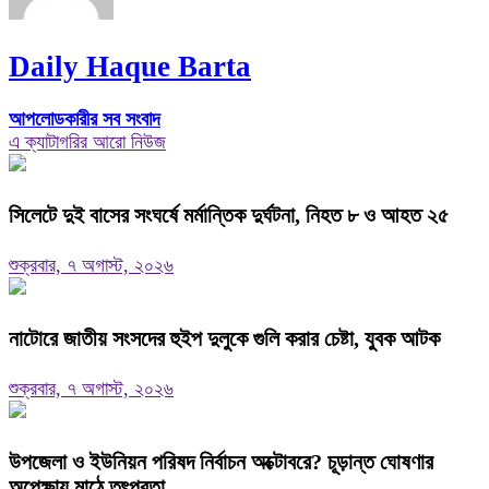
Daily Haque Barta
আপলোডকারীর সব সংবাদ
এ ক্যাটাগরির আরো নিউজ
সিলেটে দুই বাসের সংঘর্ষে মর্মান্তিক দুর্ঘটনা, নিহত ৮ ও আহত ২৫
শুক্রবার, ৭ অগাস্ট, ২০২৬
নাটোরে জাতীয় সংসদের হুইপ দুলুকে গুলি করার চেষ্টা, যুবক আটক
শুক্রবার, ৭ অগাস্ট, ২০২৬
উপজেলা ও ইউনিয়ন পরিষদ নির্বাচন অক্টোবরে? চূড়ান্ত ঘোষণার
অপেক্ষায় মাঠে তৎপরতা