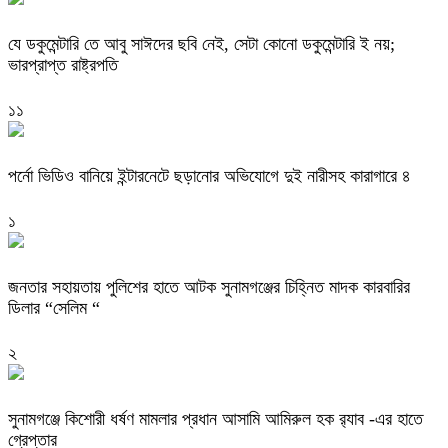
যে ডকুমেন্টারি তে আবু সাঈদের ছবি নেই, সেটা কোনো ডকুমেন্টারি ই নয়;
ভারপ্রাপ্ত রাষ্ট্রপতি
১১
পর্নো ভিডিও বানিয়ে ইন্টারনেটে ছড়ানোর অভিযোগে দুই নারীসহ কারাগারে ৪
১
জনতার সহায়তায় পুলিশের হাতে আটক সুনামগঞ্জের চিহ্নিত মাদক কারবারির
ডিলার “সেলিম “
২
‎সুনামগঞ্জে কিশোরী ধর্ষণ মামলার প্রধান আসামি আমিরুল হক র‌্যাব -এর হাতে
গ্রেপ্তার