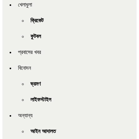
খেলাধুলা
ক্রিকেট
ফুটবল
প্রবাসের খবর
বিনোদন
ভ্রমণ
লাইফস্টাইল
অন্যান্য
আইন আদালত