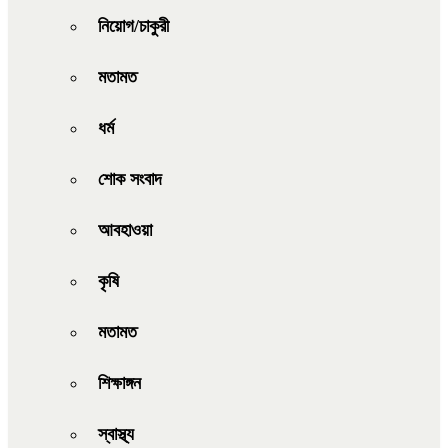
নিয়োগ/চাকুরী
মতামত
ধর্ম
শোক সংবাদ
আবহাওয়া
কৃষি
মতামত
শিক্ষাঙ্গন
স্বাস্থ্য