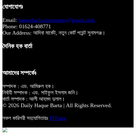
যোগাযোগঃ
Email:
haquebartasunamganj@gmail.com
Phone: 01624-408771
Our Address: আদিবা মার্কেট, নতুন কোর্ট পয়েন্ট সুনামগঞ্জ।
দৈনিক হক বার্তা
আমাদের সম্পর্কেঃ
সম্পাদক : এড. আমিরুল হক।
নির্বাহী সম্পাদক : এড. সাইফুল ইসলাম জনি।
বার্তা সম্পাদক : আলী আহমদ দুলাল।
© 2026 Daily Haque Barta | All Rights Reserved.
সকল কারিগরী সহযোগিতায়ঃ
ITFaire