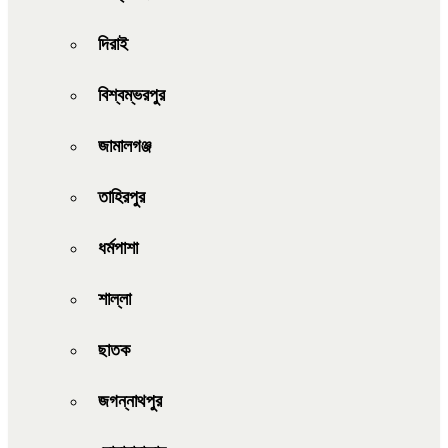
দিরাই
বিশ্বম্ভরপুর
জামালগঞ্জ
তাহিরপুর
ধর্মপাশা
শাল্লা
ছাতক
জগন্নাথপুর