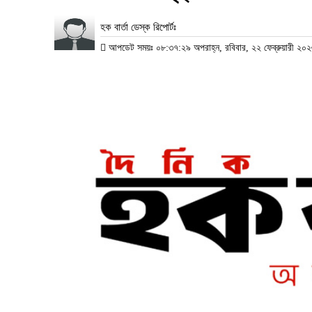
হক বার্তা ডেস্ক রিপোর্টঃ
আপডেট সময়ঃ ০৮:৩৭:২৯ অপরাহ্ন, রবিবার, ২২ ফেব্রুয়ারী ২০