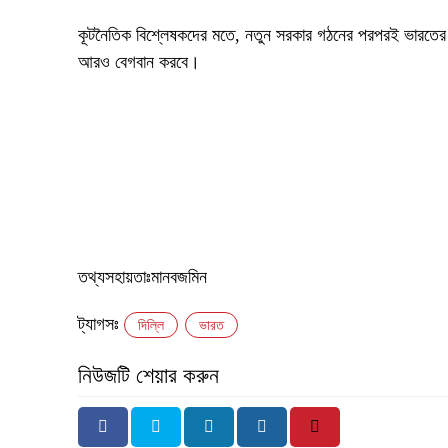
‎কূটনৈতিক বিশ্লেষকদের মতে, নতুন সরকার গঠনের পরপরই ভারতে
আরও বেগবান করবে।
‎তথ্যসহায়তাঃমানবজমিন
ট্যাগসঃ
দিল্লি
ভারত
নিউজটি শেয়ার করুন