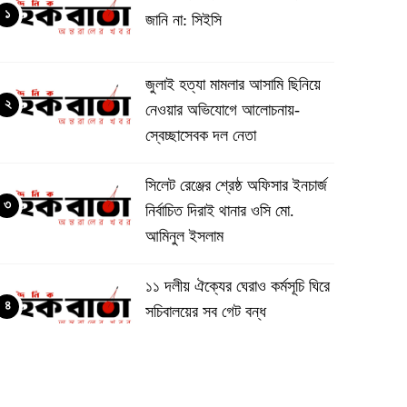
১
জানি না: সিইসি
জুলাই হত্যা মামলার আসামি ছিনিয়ে
২
নেওয়ার অভিযোগে আলোচনায়-
স্বেচ্ছাসেবক দল নেতা
‎সিলেট রেঞ্জের শ্রেষ্ঠ অফিসার ইনচার্জ
৩
নির্বাচিত দিরাই থানার ওসি মো.
আমিনুল ইসলাম
‎১১ দলীয় ঐক্যের ঘেরাও কর্মসূচি ঘিরে
৪
সচিবালয়ের সব গেট বন্ধ
‎জুলাই গণঅভ্যুত্থানের ডকুমেন্টারি
৫
ঘিরে বিতর্ক: ‘এক দফার ঘোষক’