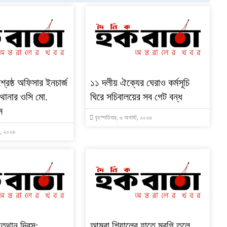
শ্রেষ্ঠ অফিসার ইনচার্জ
‎১১ দলীয় ঐক্যের ঘেরাও কর্মসূচি
ই থানার ওসি মো.
ঘিরে সচিবালয়ের সব গেট বন্ধ
ম
বৃহস্পতিবার, ৬ অগাস্ট, ২০২৬
্ট, ২০২৬
ত্থান দিবস:
‎আমরা শিয়ালের হাতে মুরগি তুলে