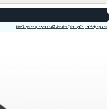
‎সিলেট-সুনামগঞ্জ সড়কের জাউয়াবাজারে ট্রাক দুর্ঘটনা, ক্ষতিগ্রস্ত সেতু
নিষিদ্ধ