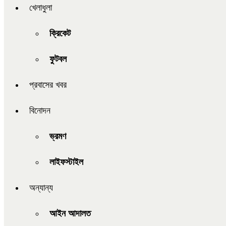
খেলাধুলা
ক্রিকেট
ফুটবল
প্রবাসের খবর
বিনোদন
ভ্রমণ
লাইফস্টাইল
অন্যান্য
আইন আদালত