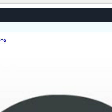
মগঞ্জ