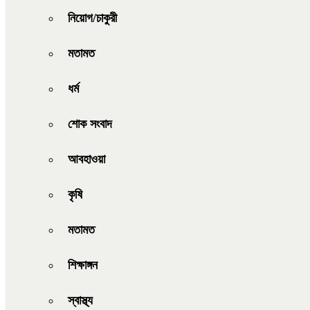
নিয়োগ/চাকুরী
মতামত
ধর্ম
শোক সংবাদ
আবহাওয়া
কৃষি
মতামত
শিক্ষাঙ্গন
স্বাস্থ্য