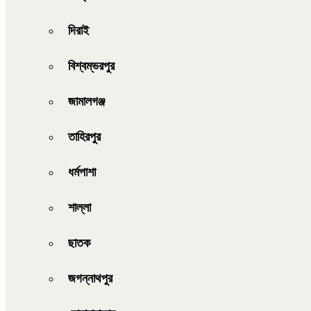
দিরাই
বিশ্বম্ভরপুর
জামালগঞ্জ
তাহিরপুর
ধর্মপাশা
শাল্লা
ছাতক
জগন্নাথপুর