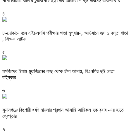
পর্নো ভিডিও বানিয়ে ইন্টারনেটে ছড়ানোর অভিযোগে দুই নারীসহ কারাগারে ৪
৪
চা-দোকানে বসে এইচএসসি পরীক্ষার খাতা মূল্যায়ন, অভিযানে জব্দ ১ বস্তা খাতা
, শিক্ষক আটক
৫
মসজিদের ইমাম-মুয়াজ্জিনের কাছ থেকে চাঁদা আদায়, বিএনপির দুই নেতা
বহিষ্কার
৬
‎সুনামগঞ্জে কিশোরী ধর্ষণ মামলার প্রধান আসামি আমিরুল হক র‌্যাব -এর হাতে
গ্রেপ্তার
৭