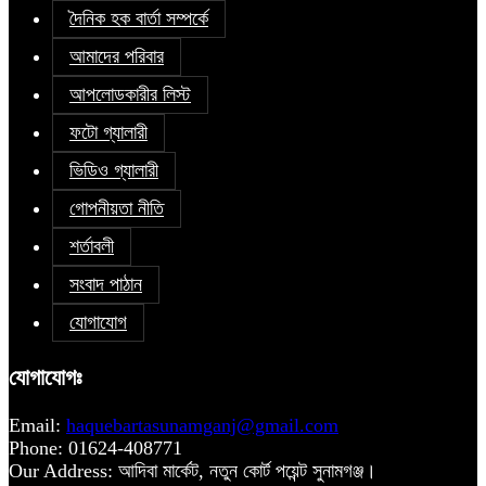
দৈনিক হক বার্তা সম্পর্কে
আমাদের পরিবার
আপলোডকারীর লিস্ট
ফটো গ্যালারী
ভিডিও গ্যালারী
গোপনীয়তা নীতি
শর্তাবলী
সংবাদ পাঠান
যোগাযোগ
যোগাযোগঃ
Email:
haquebartasunamganj@gmail.com
Phone: 01624-408771
Our Address: আদিবা মার্কেট, নতুন কোর্ট পয়েন্ট সুনামগঞ্জ।