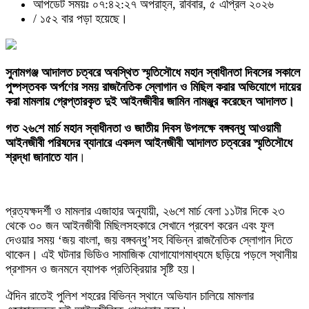
আপডেট সময়ঃ ০৭:৪২:২৭ অপরাহ্ন, রবিবার, ৫ এপ্রিল ২০২৬
/
১৫২ বার পড়া হয়েছে।
‎​সুনামগঞ্জ আদালত চত্বরে অবস্থিত স্মৃতিসৌধে মহান স্বাধীনতা দিবসের সকালে
পুষ্পস্তবক অর্পণের সময় রাজনৈতিক স্লোগান ও মিছিল করার অভিযোগে দায়ের
করা মামলায় গ্রেপ্তারকৃত দুই আইনজীবীর জামিন নামঞ্জুর করেছেন আদালত।
‎​গত ২৬শে মার্চ মহান স্বাধীনতা ও জাতীয় দিবস উপলক্ষে বঙ্গবন্ধু আওয়ামী
আইনজীবী পরিষদের ব্যানারে একদল আইনজীবী আদালত চত্বরের স্মৃতিসৌধে
শ্রদ্ধা জানাতে যান
।
প্রত্যক্ষদর্শী ও মামলার এজাহার অনুযায়ী, ২৬শে মার্চ বেলা ১১টার দিকে ২৩
থেকে ৩০ জন আইনজীবী মিছিলসহকারে সেখানে প্রবেশ করেন এবং ফুল
দেওয়ার সময় ‘জয় বাংলা, জয় বঙ্গবন্ধু’সহ বিভিন্ন রাজনৈতিক স্লোগান দিতে
থাকেন। এই ঘটনার ভিডিও সামাজিক যোগাযোগমাধ্যমে ছড়িয়ে পড়লে স্থানীয়
প্রশাসন ও জনমনে ব্যাপক প্রতিক্রিয়ার সৃষ্টি হয়।
‎ঐদিন রাতেই পুলিশ শহরের বিভিন্ন স্থানে অভিযান চালিয়ে মামলার