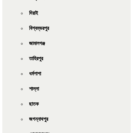
দিরাই
বিশ্বম্ভরপুর
জামালগঞ্জ
তাহিরপুর
ধর্মপাশা
শাল্লা
ছাতক
জগন্নাথপুর