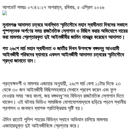
আপডেট সময়ঃ ০৭:৪২:২৭ অপরাহ্ন, রবিবার, ৫ এপ্রিল ২০২৬
‎​সুনামগঞ্জ আদালত চত্বরে অবস্থিত স্মৃতিসৌধে মহান স্বাধীনতা দিবসের সকালে
পুষ্পস্তবক অর্পণের সময় রাজনৈতিক স্লোগান ও মিছিল করার অভিযোগে দায়ের
করা মামলায় গ্রেপ্তারকৃত দুই আইনজীবীর জামিন নামঞ্জুর করেছেন আদালত।
‎​গত ২৬শে মার্চ মহান স্বাধীনতা ও জাতীয় দিবস উপলক্ষে বঙ্গবন্ধু আওয়ামী
আইনজীবী পরিষদের ব্যানারে একদল আইনজীবী আদালত চত্বরের স্মৃতিসৌধে
শ্রদ্ধা জানাতে যান
।
প্রত্যক্ষদর্শী ও মামলার এজাহার অনুযায়ী, ২৬শে মার্চ বেলা ১১টার দিকে ২৩
থেকে ৩০ জন আইনজীবী মিছিলসহকারে সেখানে প্রবেশ করেন এবং ফুল
দেওয়ার সময় ‘জয় বাংলা, জয় বঙ্গবন্ধু’সহ বিভিন্ন রাজনৈতিক স্লোগান দিতে
থাকেন। এই ঘটনার ভিডিও সামাজিক যোগাযোগমাধ্যমে ছড়িয়ে পড়লে স্থানীয়
প্রশাসন ও জনমনে ব্যাপক প্রতিক্রিয়ার সৃষ্টি হয়।
‎ঐদিন রাতেই পুলিশ শহরের বিভিন্ন স্থানে অভিযান চালিয়ে মামলার
এজাহারভুক্ত দুই আইনজীবিকে গ্রেপ্তার করে।