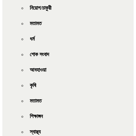
নিয়োগ/চাকুরী
মতামত
ধর্ম
শোক সংবাদ
আবহাওয়া
কৃষি
মতামত
শিক্ষাঙ্গন
স্বাস্থ্য