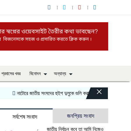
প্রবাসের খবর
বিনোদন
অন্যান্য
×
টোরে জাতীয় সংসদের হুইপ দুলুকে গুলি করার চেষ্টা, যুবক আটক
উপজেলা ও ইউন
জনপ্রিয় সংবাদ
সর্বশেষ সংবাদ
জাতীয় নির্বাচন কবে তা আমি নিজেও