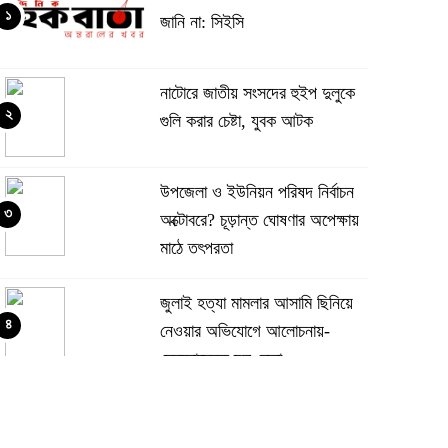
১
জানি না: সিইসি
নাটোরে জাতীয় সংসদের হুইপ দুলুকে
২
গুলি করার চেষ্টা, যুবক আটক
উপজেলা ও ইউনিয়ন পরিষদ নির্বাচন
৩
অক্টোবরে? চূড়ান্ত ঘোষণার অপেক্ষায়
মাঠে তৎপরতা
জুলাই হত্যা মামলার আসামি ছিনিয়ে
৪
নেওয়ার অভিযোগে আলোচনায়-
স্বেচ্ছাসেবক দল নেতা
‎সিলেট রেঞ্জের শ্রেষ্ঠ অফিসার ইনচার্জ
৫
নির্বাচিত দিরাই থানার ওসি মো.