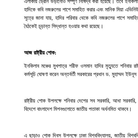
এলাকায় ড্রোন উড়ানোও সম্পূর্ণ নিষিদ্ধ করা হয়েছে। তবে ইনকিলা
হাদিকে কবি নজরুলের পাশে সমাহিত করার এবং মানিক মিয়া এভিনিউত
সূত্রে জানা যায়, হাদির পরিবার থেকে কবি নজরুলের পাশে সমাহ
বৈঠকেই চূড়ান্ত সিদ্ধান্ত হওয়ার কথা রয়েছে।
‎আজ রাষ্ট্রীয় শোক:
ইনকিলাব মঞ্চের মুখপাত্র শরীফ ওসমান হাদির মৃত্যুতে শনিবার র
কর্মসূচি ঘোষণা করেন অন্তর্বর্তী সরকারের প্রধান ড. মুহাম্মদ ইউনূ
‎রাষ্ট্রীয় শোক উপলক্ষে শনিবার দেশের সব সরকারি, আধা সরকারি, স
বিদেশে বাংলাদেশ মিশনগুলোতে জাতীয় পতাকা অর্ধনমিত থাকবে।
‎এ ছাড়াও শোক দিবস উপলক্ষে ঢাকা বিশ্ববিদ্যালয়, জাতীয় বিশ্ববি