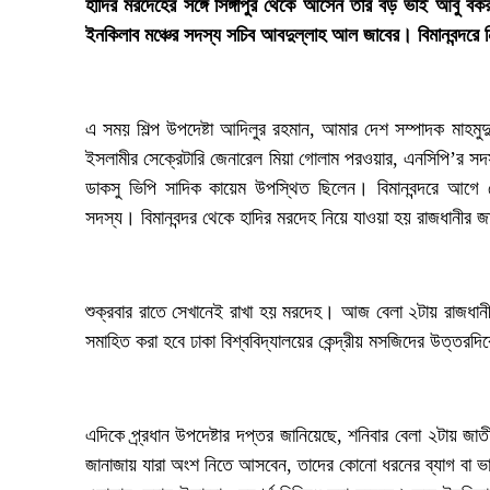
‎হাদির মরদেহের সঙ্গে সিঙ্গাপুর থেকে আসেন তার বড় ভাই আবু ব
ইনকিলাব মঞ্চের সদস্য সচিব আবদুল্লাহ আল জাবের। বিমানবন্দরে 
‎এ সময় শিল্প উপদেষ্টা আদিলুর রহমান, আমার দেশ সম্পাদক মাহমু
ইসলামীর সেক্রেটারি জেনারেল মিয়া গোলাম পরওয়ার, এনসিপি’র সদস
ডাকসু ভিপি সাদিক কায়েম উপস্থিত ছিলেন। বিমানবন্দরে আগে
সদস্য। বিমানবন্দর থেকে হাদির মরদেহ নিয়ে যাওয়া হয় রাজধানীর জ
‎শুক্রবার রাতে সেখানেই রাখা হয় মরদেহ। আজ বেলা ২টায় রাজধান
সমাহিত করা হবে ঢাকা বিশ্ববিদ্যালয়ের কেন্দ্রীয় মসজিদের উত্ত
‎এদিকে প্র্রধান উপদেষ্টার দপ্তর জানিয়েছে, শনিবার বেলা ২টায় 
জানাজায় যারা অংশ নিতে আসবেন, তাদের কোনো ধরনের ব্যাগ বা 