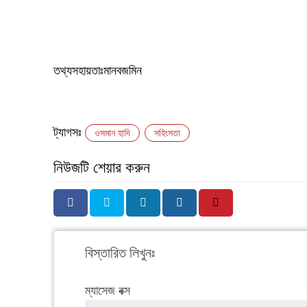
‎তথ্যসহায়তাঃমানবজমিন
ট্যাগসঃ
ওসমান হাদি
সহিংসতা
নিউজটি শেয়ার করুন
বিস্তারিত লিখুনঃ
ম্যাসেজ বক্স