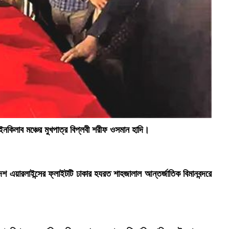
ইনকিলাব মঞ্চের মুখপাত্র বিপ্লবী শরীফ ওসমান হাদি।
ই
েশ এয়ারলাইন্সের ফ্লাইটটি ঢাকার হযরত শাহজালাল আন্তর্জাতিক বিমানবন্দরে