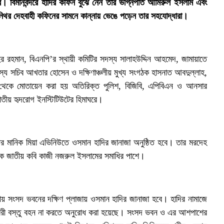
কর। বিমানবন্দরে হাদির কফিন বুঝে নেন তার ভগ্নিপতি আমিরুল ইসলাম এবং
নিথর দেহবাহী কফিনের সামনে কান্নায় ভেঙে পড়েন তার সহযোদ্ধারা।
দুর রহমান, বিএনপি’র স্থায়ী কমিটির সদস্য সালাহউদ্দিন আহমেদ, জামায়াতে
্য সচিব আখতার হোসেন ও দক্ষিণাঞ্চলীয় মুখ্য সংগঠক হাসনাত আবদুল্লাহ,
 থেকে মোতায়েন করা হয় অতিরিক্ত পুলিশ, বিজিবি, এপিবিএন ও আনসার
াতীয় হৃদরোগ ইনস্টিটিউটের হিমাঘরে।
ীর মানিক মিয়া এভিনিউতে ওসমান হাদির জানাজা অনুষ্ঠিত হবে। তার মরদেহ
রদিকে জাতীয় কবি কাজী নজরুল ইসলামের সমাধির পাশে।
জাতীয় সংসদ ভবনের দক্ষিণ প্লাজায় ওসমান হাদির জানাজা হবে। হাদির নামাজে
ভারী বস্তু বহন না করতে অনুরোধ করা হয়েছে। সংসদ ভবন ও এর আশপাশের