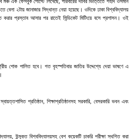
ব মঞ্চ এক ফেসবুক পোস্টে লিখেছে, পরিবারের দাবির ভিত্তিতে শহীদ ওসমান
ে বেলা ২টায় জানাজার সিদ্ধান্ত নেয়া হয়েছে। ওদিকে ঢাকা বিশ্ববিদ্যালয়
িত করার প্রস্তাব আসার পর রাতেই সিন্ডিকেট মিটিংয়ে বসে প্রশাসন। ওই
াষ্ট্রীয় শোক পালিত হবে। গত বৃহস্পতিবার জাতির উদ্দেশ্যে দেয়া ভাষণে এ
স।
্বায়ত্তশাসিত প্রতিষ্ঠান, শিক্ষাপ্রতিষ্ঠানসহ সরকারি, বেসরকারি ভবন এবং
দ্যালয়, উন্মুক্ত বিশ্ববিদ্যালয়সহ বেশ কয়েকটি চাকরি পরীক্ষা স্থগিত করা