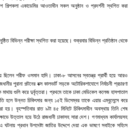
েশ শিল্পকলা একাডেমির আওতাধীন সকল অনুষ্ঠান ও প্রদর্শনী স্থগিত করা
ষ্ঠিত বিভিন্ন পরীক্ষা স্থগিত করা হয়েছে। শুক্রবার বিভিন্ন প্রতিষ্ঠান থেকে
ায় ছিলেন শরীফ ওসমান হাদি। ঢাকা-৮ আসনের স্বতন্ত্র প্রার্থী হয়ে আরও
র পুরানা পল্টনের বক্স কালভার্ট সড়কে অটোরিকশাযোগে নির্বাচনী প্রচারণা
াথায় গুলি করে দুর্বৃত্তরা। প্রথমে তাকে ঢাকা মেডিকেল কলেজ হাসপাতাল
 হলে উন্নত চিকিৎসার জন্য ১৫ই ডিসেম্বর তাকে এয়ার এম্বুলেন্সে করে
ি করা হয়। বৃহস্পতিবার রাত ৯টা ৪৫ মিনিটে চিকিৎসাধীন অবস্থায় তিনি শেষ
্ষোভে উত্তাল হয়ে উঠে রাজধানী ঢাকাসহ সারা দেশ। গণমাধ্যম কার্যালয়সহ
 এ ঘটনায় প্রধান উপদেষ্টা জাতির উদ্দেশে দেয়া এক ভাষণে সবাইকে সহিংস