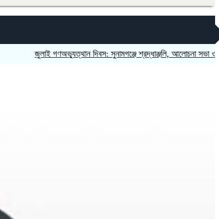
জুলাই গণঅভ্যুত্থান দিবস: সুনামগঞ্জে শ্রদ্ধাঞ্জলি, আলোচনা সভা ও শহীদ পরিব