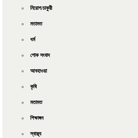
নিয়োগ/চাকুরী
মতামত
ধর্ম
শোক সংবাদ
আবহাওয়া
কৃষি
মতামত
শিক্ষাঙ্গন
স্বাস্থ্য