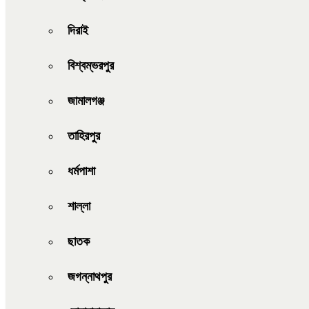
দিরাই
বিশ্বম্ভরপুর
জামালগঞ্জ
তাহিরপুর
ধর্মপাশা
শাল্লা
ছাতক
জগন্নাথপুর