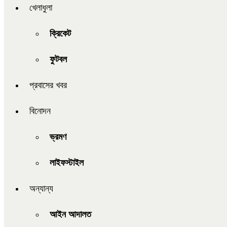
খেলাধুলা
ক্রিকেট
ফুটবল
প্রবাসের খবর
বিনোদন
ভ্রমণ
লাইফস্টাইল
অন্যান্য
আইন আদালত