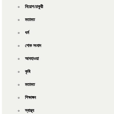
নিয়োগ/চাকুরী
মতামত
ধর্ম
শোক সংবাদ
আবহাওয়া
কৃষি
মতামত
শিক্ষাঙ্গন
স্বাস্থ্য