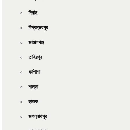
দিরাই
বিশ্বম্ভরপুর
জামালগঞ্জ
তাহিরপুর
ধর্মপাশা
শাল্লা
ছাতক
জগন্নাথপুর