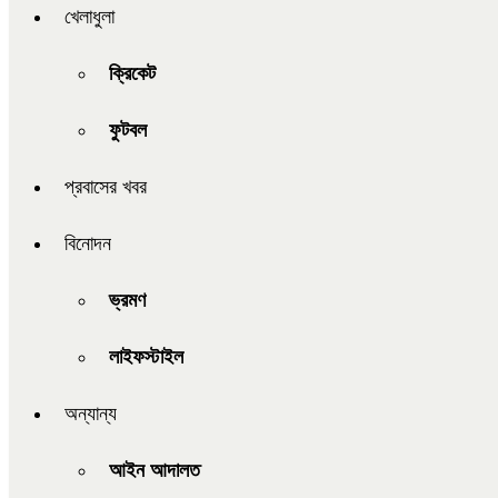
খেলাধুলা
ক্রিকেট
ফুটবল
প্রবাসের খবর
বিনোদন
ভ্রমণ
লাইফস্টাইল
অন্যান্য
আইন আদালত