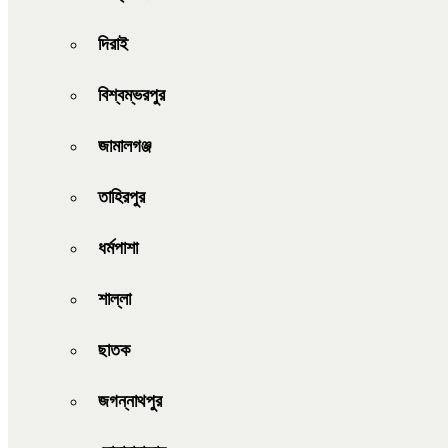
দিরাই
বিশ্বম্ভরপুর
জামালগঞ্জ
তাহিরপুর
ধর্মপাশা
শাল্লা
ছাতক
জগন্নাথপুর