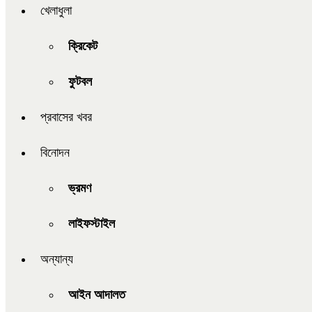
খেলাধুলা
ক্রিকেট
ফুটবল
প্রবাসের খবর
বিনোদন
ভ্রমণ
লাইফস্টাইল
অন্যান্য
আইন আদালত