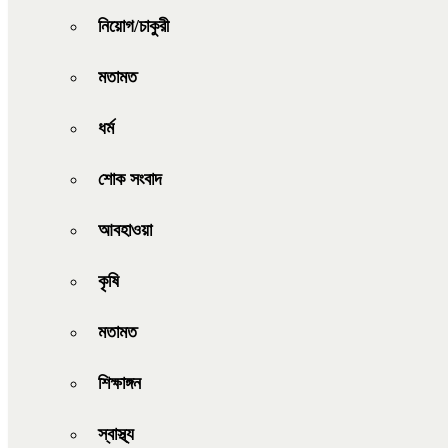
নিয়োগ/চাকুরী
মতামত
ধর্ম
শোক সংবাদ
আবহাওয়া
কৃষি
মতামত
শিক্ষাঙ্গন
স্বাস্থ্য