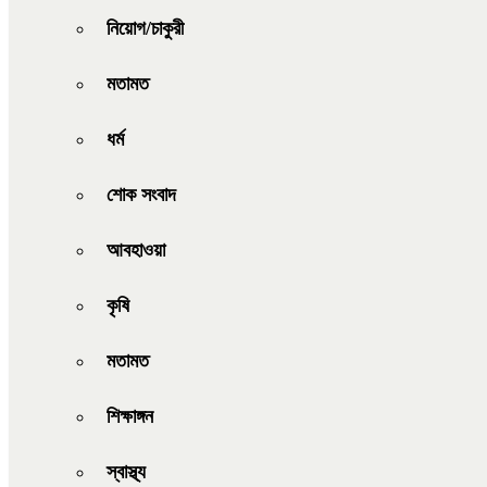
নিয়োগ/চাকুরী
মতামত
ধর্ম
শোক সংবাদ
আবহাওয়া
কৃষি
মতামত
শিক্ষাঙ্গন
স্বাস্থ্য