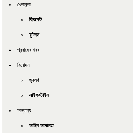
খেলাধুলা
ক্রিকেট
ফুটবল
প্রবাসের খবর
বিনোদন
ভ্রমণ
লাইফস্টাইল
অন্যান্য
আইন আদালত