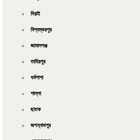
দিরাই
বিশ্বম্ভরপুর
জামালগঞ্জ
তাহিরপুর
ধর্মপাশা
শাল্লা
ছাতক
জগন্নাথপুর