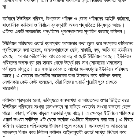
হিসেবে কাজ করবেন। তিনি উপজেলা পরিষদের হস্তান্তরিত কর্মকর্তা হবেন
না।
বর্তমানে ইউনিয়ন পরিষদ, উপজেলা পরিষদ ও জেলা পরিষদের আইনি কাঠামো,
সাংগঠনিক কাঠামো ও নির্বাচন ব্যবস্থাটি অসম পদ্ধতিতে বিন্যস্ত আছে।
এটিকে একটি সমজাতীয় পদ্ধতিতে পুনঃস্থাপনের সুপারিশ করেছে কমিশন।
ইউনিয়ন পরিষদের ওয়ার্ড ব্যবস্থায় অসমতার কথা তুলে ধরে সংস্কার কমিশনের
প্রতিবেদনে বলা হয়েছে, জনসংখ্যাভেদে ছোট, মাঝারি, বড়, অতি বড় ইউনিয়ন
রয়েছে। আবার ভৌগোলিক আয়তনেও বড় বা ছোট ইউনিয়ন আছে। ইউনিয়ন
পরিষদের জনসংখ্যা চার হাজার থেকে ঊর্ধ্বে চার লাখ (সাভারের ধামসোনা)
পর্যন্তও বিস্তৃত। ৫০ হাজার থেকে ৩ লাখের জনসংখ্যার ইউনিয়ন পরিষদও
আছে। এ ক্ষেত্রে রাঙামাটির সাজেকের কথা উল্লেখ করে কমিশন বলছে,
সেখানকার কেউ কেউ বলেছেন, তাঁরা নিজের ওয়ার্ড পুরোটা ঘুরে দেখতে
পারেননি।
কমিশনে প্রস্তাব হলো, ভবিষ্যতে জনসংখ্যা ও আয়তনের ওপর ভিত্তি করে
ইউনিয়ন পরিষদের সংখ্যা ঢালাওভাবে না বাড়িয়ে ওয়ার্ডের সংখ্যা বাড়ানো যেতে
পারে। কারণ, পরিষদ বাড়লে সরকারি ব্যয় বাড়ে। এ ক্ষেত্রে ইউনিয়ন পরিষদের
ওয়ার্ড সংখ্যা সর্বনিম্ন ৯টি থেকে সর্বোচ্চ ৩৯টিতে সীমাবদ্ধ করা যায়। এ বিষয়ে
কমিশন ভারতের পশ্চিমবঙ্গের উদাহরণ তুলে ধরেছে। জনসংখ্যা ও আয়তনের
সামঞ্জস্য বিধান করে নির্বাচন কমিশন আইনানুযায়ী ওয়ার্ড সংখ্যা নির্ধারণ করে