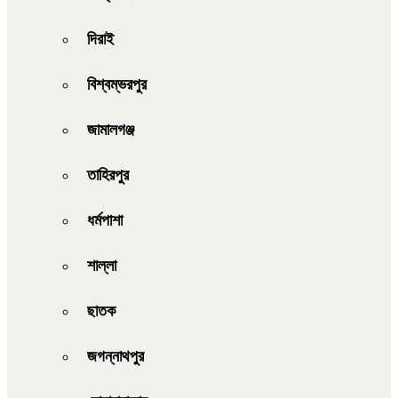
দিরাই
বিশ্বম্ভরপুর
জামালগঞ্জ
তাহিরপুর
ধর্মপাশা
শাল্লা
ছাতক
জগন্নাথপুর