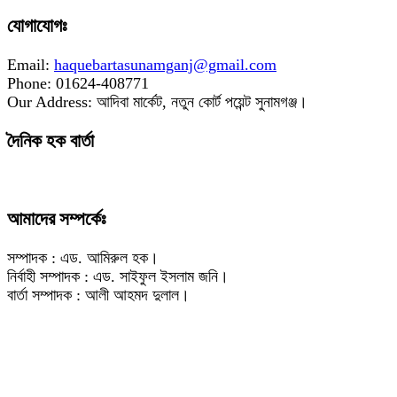
যোগাযোগঃ
Email:
haquebartasunamganj@gmail.com
Phone: 01624-408771
Our Address: আদিবা মার্কেট, নতুন কোর্ট পয়েন্ট সুনামগঞ্জ।
দৈনিক হক বার্তা
আমাদের সম্পর্কেঃ
সম্পাদক : এড. আমিরুল হক।
নির্বাহী সম্পাদক : এড. সাইফুল ইসলাম জনি।
বার্তা সম্পাদক : আলী আহমদ দুলাল।