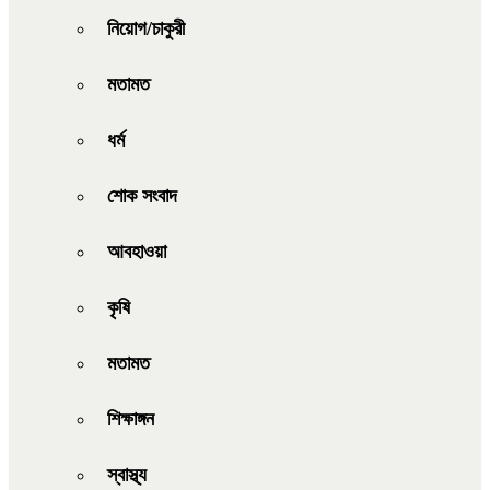
নিয়োগ/চাকুরী
মতামত
ধর্ম
শোক সংবাদ
আবহাওয়া
কৃষি
মতামত
শিক্ষাঙ্গন
স্বাস্থ্য