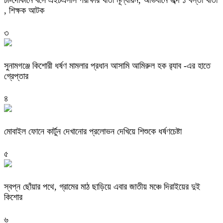
চা-দোকানে বসে এইচএসসি পরীক্ষার খাতা মূল্যায়ন, অভিযানে জব্দ ১ বস্তা খাতা
, শিক্ষক আটক
৩
‎সুনামগঞ্জে কিশোরী ধর্ষণ মামলার প্রধান আসামি আমিরুল হক র‌্যাব -এর হাতে
গ্রেপ্তার
৪
মোবাইল ফোনে কার্টুন দেখানোর প্রলোভন দেখিয়ে শিশুকে ধর্ষণচেষ্টা
৫
স্বপ্ন ছোঁয়ার পথে, গ্রামের মাঠ ছাড়িয়ে এবার জাতীয় মঞ্চে দিরাইয়ের দুই
কিশোর
৬