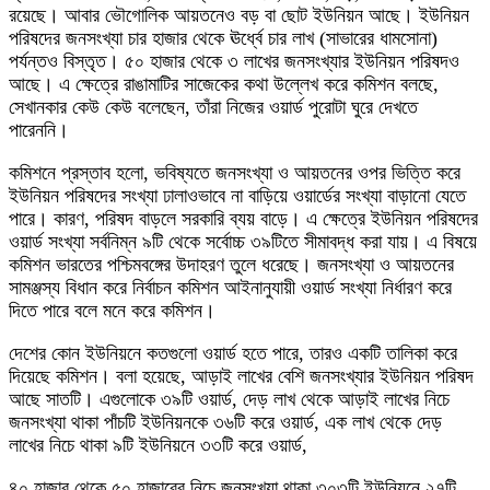
রয়েছে। আবার ভৌগোলিক আয়তনেও বড় বা ছোট ইউনিয়ন আছে। ইউনিয়ন
পরিষদের জনসংখ্যা চার হাজার থেকে ঊর্ধ্বে চার লাখ (সাভারের ধামসোনা)
পর্যন্তও বিস্তৃত। ৫০ হাজার থেকে ৩ লাখের জনসংখ্যার ইউনিয়ন পরিষদও
আছে। এ ক্ষেত্রে রাঙামাটির সাজেকের কথা উল্লেখ করে কমিশন বলছে,
সেখানকার কেউ কেউ বলেছেন, তাঁরা নিজের ওয়ার্ড পুরোটা ঘুরে দেখতে
পারেননি।
কমিশনে প্রস্তাব হলো, ভবিষ্যতে জনসংখ্যা ও আয়তনের ওপর ভিত্তি করে
ইউনিয়ন পরিষদের সংখ্যা ঢালাওভাবে না বাড়িয়ে ওয়ার্ডের সংখ্যা বাড়ানো যেতে
পারে। কারণ, পরিষদ বাড়লে সরকারি ব্যয় বাড়ে। এ ক্ষেত্রে ইউনিয়ন পরিষদের
ওয়ার্ড সংখ্যা সর্বনিম্ন ৯টি থেকে সর্বোচ্চ ৩৯টিতে সীমাবদ্ধ করা যায়। এ বিষয়ে
কমিশন ভারতের পশ্চিমবঙ্গের উদাহরণ তুলে ধরেছে। জনসংখ্যা ও আয়তনের
সামঞ্জস্য বিধান করে নির্বাচন কমিশন আইনানুযায়ী ওয়ার্ড সংখ্যা নির্ধারণ করে
দিতে পারে বলে মনে করে কমিশন।
দেশের কোন ইউনিয়নে কতগুলো ওয়ার্ড হতে পারে, তারও একটি তালিকা করে
দিয়েছে কমিশন। বলা হয়েছে, আড়াই লাখের বেশি জনসংখ্যার ইউনিয়ন পরিষদ
আছে সাতটি। এগুলোকে ৩৯টি ওয়ার্ড, দেড় লাখ থেকে আড়াই লাখের নিচে
জনসংখ্যা থাকা পাঁচটি ইউনিয়নকে ৩৬টি করে ওয়ার্ড, এক লাখ থেকে দেড়
লাখের নিচে থাকা ৯টি ইউনিয়নে ৩৩টি করে ওয়ার্ড,
৪০ হাজার থেকে ৫০ হাজারের নিচে জনসংখ্যা থাকা ৩০৩টি ইউনিয়নে ২৭টি