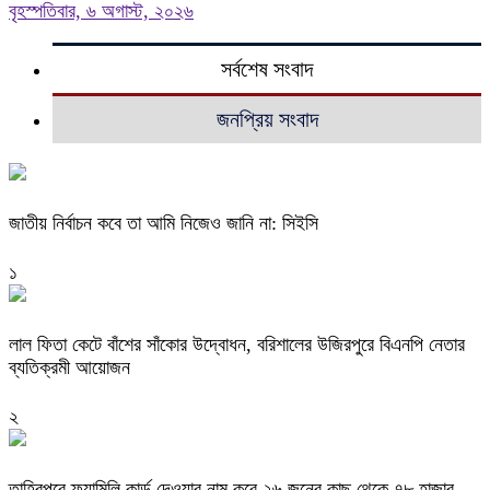
বৃহস্পতিবার, ৬ অগাস্ট, ২০২৬
সর্বশেষ সংবাদ
জনপ্রিয় সংবাদ
জাতীয় নির্বাচন কবে তা আমি নিজেও জানি না: সিইসি
১
‎লাল ফিতা কেটে বাঁশের সাঁকোর উদ্বোধন, বরিশালের উজিরপুরে বিএনপি নেতার
ব্যতিক্রমী আয়োজন
২
তাহিরপুরে ফ্যামিলি কার্ড দেওয়ার নাম করে,২৬ জনের কাছ থেকে ৭৮ হাজার