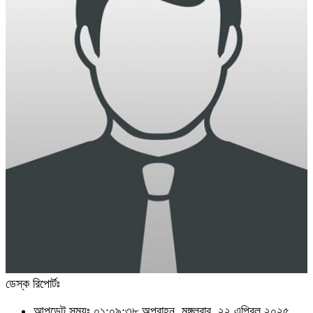
ডেস্ক রিপোর্টঃ
আপডেট সময়ঃ ০১:০৯:৩৮ অপরাহ্ন, মঙ্গলবার, ২২ এপ্রিল ২০২৫