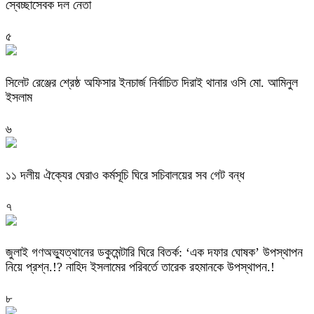
স্বেচ্ছাসেবক দল নেতা
৫
‎সিলেট রেঞ্জের শ্রেষ্ঠ অফিসার ইনচার্জ নির্বাচিত দিরাই থানার ওসি মো. আমিনুল
ইসলাম
৬
‎১১ দলীয় ঐক্যের ঘেরাও কর্মসূচি ঘিরে সচিবালয়ের সব গেট বন্ধ
৭
‎জুলাই গণঅভ্যুত্থানের ডকুমেন্টারি ঘিরে বিতর্ক: ‘এক দফার ঘোষক’ উপস্থাপন
নিয়ে প্রশ্ন.!? নাহিদ ইসলামের পরিবর্তে তারেক রহমানকে উপস্থাপন.!
৮