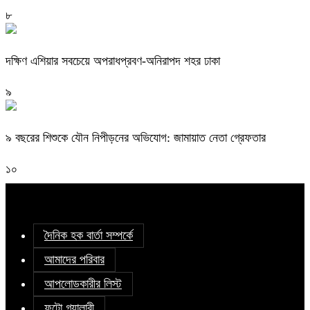
৮
দক্ষিণ এশিয়ার সবচেয়ে অপরাধপ্রবণ-অনিরাপদ শহর ঢাকা
৯
৯ বছরের শিশুকে যৌন নিপীড়নের অভিযোগ: জামায়াত নেতা গ্রেফতার
১০
দৈনিক হক বার্তা সম্পর্কে
আমাদের পরিবার
আপলোডকারীর লিস্ট
ফটো গ্যালারী