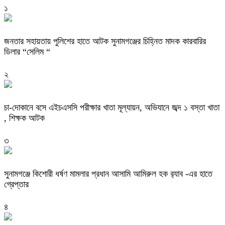
১
জনতার সহায়তায় পুলিশের হাতে আটক সুনামগঞ্জের চিহ্নিত মাদক কারবারির
ডিলার “সেলিম “
২
চা-দোকানে বসে এইচএসসি পরীক্ষার খাতা মূল্যায়ন, অভিযানে জব্দ ১ বস্তা খাতা
, শিক্ষক আটক
৩
‎সুনামগঞ্জে কিশোরী ধর্ষণ মামলার প্রধান আসামি আমিরুল হক র‌্যাব -এর হাতে
গ্রেপ্তার
৪