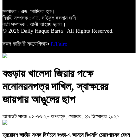
সম্পাদক : এড. আমিরুল হক।
নির্বাহী সম্পাদক : এড. সাইফুল ইসলাম জনি।
বার্তা সম্পাদক : আলী আহমদ দুলাল।
© 2026 Daily Haque Barta | All Rights Reserved.
সকল কারিগরী সহযোগিতায়ঃ
ITFaire
বগুড়ায় খালেদা জিয়ার পক্ষে
মনোনয়নপত্র দাখিল, স্বাক্ষরের
জায়গায় আঙুলের ছাপ
আপডেট সময়ঃ ০৬:৩৩:২৮ অপরাহ্ন, সোমবার, ২৯ ডিসেম্বর ২০২৫
‎ত্রয়োদশ জাতীয় সংসদ নির্বাচনে বগুড়া-৭ আসনে বিএনপি চেয়ারপারসন বেগম