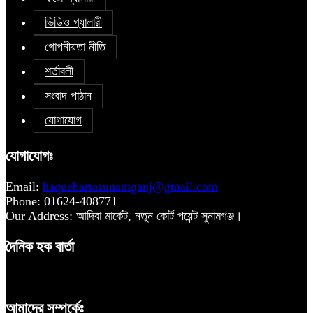
ভিডিও গ্যালারী
গোপনীয়তা নীতি
শর্তাবলী
সংবাদ পাঠান
যোগাযোগ
যোগাযোগঃ
Email:
haquebartasunamganj@gmail.com
Phone: 01624-408771
Our Address: আদিবা মার্কেট, নতুন কোর্ট পয়েন্ট সুনামগঞ্জ।
দৈনিক হক বার্তা
আমাদের সম্পর্কেঃ