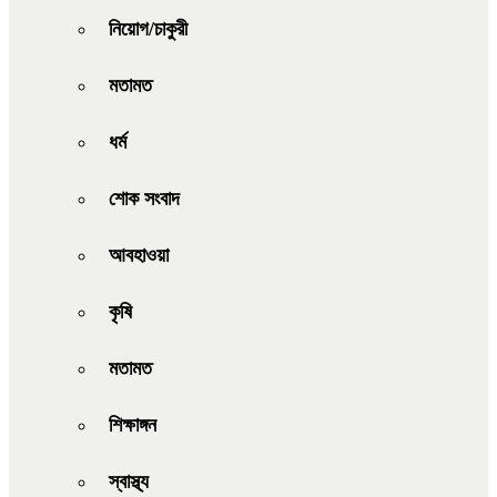
নিয়োগ/চাকুরী
মতামত
ধর্ম
শোক সংবাদ
আবহাওয়া
কৃষি
মতামত
শিক্ষাঙ্গন
স্বাস্থ্য