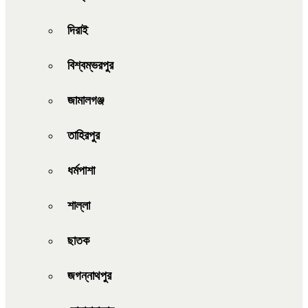
দিরাই
বিশ্বম্ভরপুর
জামালগঞ্জ
তাহিরপুর
ধর্মপাশা
শাল্লা
ছাতক
জগন্নাথপুর