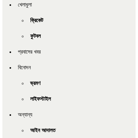
খেলাধুলা
ক্রিকেট
ফুটবল
প্রবাসের খবর
বিনোদন
ভ্রমণ
লাইফস্টাইল
অন্যান্য
আইন আদালত