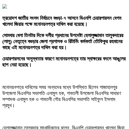
‎ত্রয়োদশ জাতীয় সংসদ নির্বাচনে বগুড়া-৭ আসনে বিএনপি চেয়ারপারসন বেগম
খালেদা জিয়ার পক্ষে মনোনয়নপত্র দাখিল করা হয়েছে।
‎সোমবার বেলা তিনটার দিকে দলীয় প্রধানের উপদেষ্টা হেলালুজ্জামান তালুকদারের
(লালু) নেতৃত্বে বগুড়ার জেলা প্রশাসক ও রিটার্নিং কর্মকর্তা তৌফিকুর রহমানের
কাছে এই মনোনয়নপত্র দাখিল করা হয়।
‎চেয়ারপারসনের অসুস্থতার কারণে মনোনয়নপত্রে তার স্বাক্ষরের বদলে আঙুলের
ছাপ নেয়া হয়েছে।
‎মনোনয়নপত্র দাখিলের সময় অন্যদের মধ্যে উপস্থিত ছিলেন শাজাহানপুর
উপজেলা বিএনপির সভাপতি এনামুল হক, গাবতলী উপজেলা বিএনপির সাধারণ
সম্পাদক এনামুল হক ও গাবতলী পৌর বিএনপির সভাপতি সাইফুল ইসলাম
প্রমুখ।
‎হেলালুজ্জানান তালুকদার সাংবাদিকদের বলেন, বিএনপি চেয়ারপারসন খালেদা জিয়া