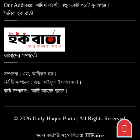
Our Address: আদিবা মার্কেট, নতুন কোর্ট পয়েন্ট সুনামগঞ্জ।
জুলাই গণঅভ্যুত্থান দিবস: সুনামগঞ্জে
দৈনিক হক বার্তা
৯
শ্রদ্ধাঞ্জলি, আলোচনা সভা ও শহীদ
পরিবারকে সংবর্ধনা
‎আমরা শিয়ালের হাতে মুরগি তুলে দেওয়ার
১০
মতো ভুল করেছি: রেজাউল করীম
আমাদের সম্পর্কেঃ
যে ডকুমেন্টারি তে আবু সাঈদের ছবি নেই,
সম্পাদক : এড. আমিরুল হক।
১১
সেটা কোনো ডকুমেন্টারি ই নয়; ভারপ্রাপ্ত
নির্বাহী সম্পাদক : এড. সাইফুল ইসলাম জনি।
রাষ্ট্রপতি
বার্তা সম্পাদক : আলী আহমদ দুলাল।
© 2026 Daily Haque Barta | All Rights Reserved.
সকল কারিগরী সহযোগিতায়ঃ
ITFaire