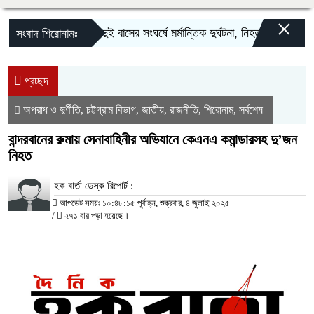
×
সিলেটে দুই বাসের সংঘর্ষে মর্মান্তিক দুর্ঘটনা, নিহত ৮ ও আহত ২৫
সংবাদ শিরোনামঃ
প্রচ্ছদ
অপরাধ ও দুর্ণীতি
চট্টগ্রাম বিভাগ
জাতীয়
রাজনীতি
শিরোনাম
সর্বশেষ
,
,
,
,
,
বান্দরবানের রুমায় সেনাবাহিনীর অভিযানে কেএনএ কমান্ডারসহ দু’জন
নিহত
হক বার্তা ডেস্ক রিপোর্ট :
আপডেট সময়ঃ ১০:৪৮:১৫ পূর্বাহ্ন, শুক্রবার, ৪ জুলাই ২০২৫
/
২৭১ বার পড়া হয়েছে।