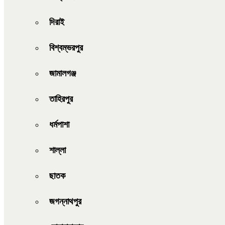
দিরাই
বিশ্বম্ভরপুর
জামালগঞ্জ
তাহিরপুর
ধর্মপাশা
শাল্লা
ছাতক
জগন্নাথপুর