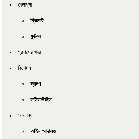
খেলাধুলা
ক্রিকেট
ফুটবল
প্রবাসের খবর
বিনোদন
ভ্রমণ
লাইফস্টাইল
অন্যান্য
আইন আদালত