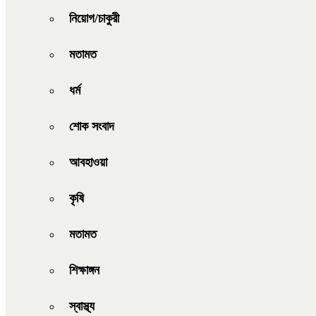
নিয়োগ/চাকুরী
মতামত
ধর্ম
শোক সংবাদ
আবহাওয়া
কৃষি
মতামত
শিক্ষাঙ্গন
স্বাস্থ্য