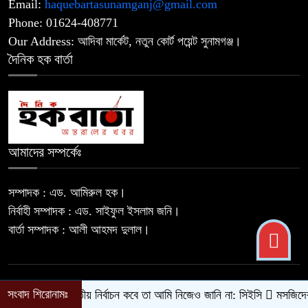
Email:
haquebartasunamganj@gmail.com
জুলাই হত্যা মামলার আসামি ছিনিয়ে নেওয়ার
Phone: 01624-408771
৯
অভিযোগে আলোচনায়- স্বেচ্ছাসেবক দল
Our Address: আদিবা মার্কেট, নতুন কোর্ট পয়েন্ট সুনামগঞ্জ।
নেতা
দৈনিক হক বার্তা
‎সিলেট রেঞ্জের শ্রেষ্ঠ অফিসার ইনচার্জ
১০
নির্বাচিত দিরাই থানার ওসি মো. আমিনুল
ইসলাম
আমাদের সম্পর্কেঃ
‎১১ দলীয় ঐক্যের ঘেরাও কর্মসূচি ঘিরে
১১
সচিবালয়ের সব গেট বন্ধ
সম্পাদক : এড. আমিরুল হক।
নির্বাহী সম্পাদক : এড. সাইফুল ইসলাম জনি।
বার্তা সম্পাদক : আলী আহমদ দুলাল।
© 2026 Daily Haque Barta | All Rights Reserved.
সংবাদ শিরোনামঃ
জাতীয় নির্বাচন কবে তা আমি নিজেও জানি না: সিইসি
মসজিদের ইমাম-