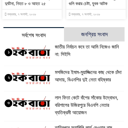
দুর্ঘটনা, নিহত ৮ ও আহত ২৫
গুলি করার চেষ্টা, যুবক আটক
শুক্রবার, ৭ অগাস্ট, ২০২৬
শুক্রবার, ৭ অগাস্ট, ২০২৬
জনপ্রিয় সংবাদ
সর্বশেষ সংবাদ
জাতীয় নির্বাচন কবে তা আমি নিজেও জানি
১
না: সিইসি
মসজিদের ইমাম-মুয়াজ্জিনের কাছ থেকে চাঁদা
২
আদায়, বিএনপির দুই নেতা বহিষ্কার
‎লাল ফিতা কেটে বাঁশের সাঁকোর উদ্বোধন,
৩
বরিশালের উজিরপুরে বিএনপি নেতার
ব্যতিক্রমী আয়োজন
তাহিরপুরে ফ্যামিলি কার্ড দেওয়ার নাম