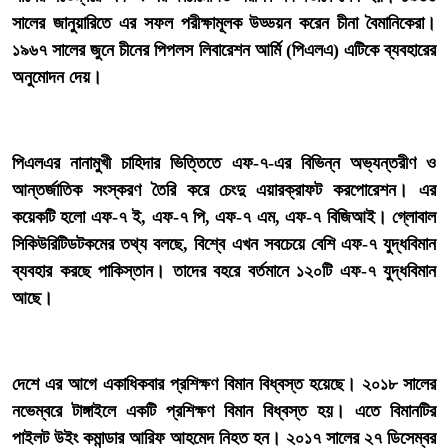
সালের জানুয়ারিতে এর সফল পরীক্ষামূলক উড্ডয়ন করেন চীনা বৈমানিকেরা।
১৯৬৭ সালের জুনে চীনের পিপলস লিবারেশন আর্মি (পিএলএ) এটিকে ব্যবহারের
অনুমোদন দেয়।
‎পিএলএর নানামুখী চাহিদার ভিত্তিতে এফ-৭-এর বিভিন্ন অভ্যন্তরীণ ও
আন্তর্জাতিক সংস্করণ তৈরি করে চেংদু এয়ারক্রাফট করপোরেশন। এর
কয়েকটি হলো এফ-৭ ই, এফ-৭ পি, এফ-৭ এম, এফ-৭ বিজিআই। গ্লোবাল
সিকিউরিটিডটকমের তথ্য বলছে, বিশ্বে এখন সবচেয়ে বেশি এফ-৭ যুদ্ধবিমান
ব্যবহার করছে পাকিস্তান। তাদের বহরে বর্তমানে ১২০টি এফ-৭ যুদ্ধবিমান
আছে।
‎দেশে এর আগে একাধিকবার প্রশিক্ষণ বিমান বিধ্বস্ত হয়েছে। ২০১৮ সালের
নভেম্বরে টাঙ্গাইলে একটি প্রশিক্ষণ বিমান বিধ্বস্ত হয়। এতে বিমানটির
পাইলট উইং কমান্ডার আরিফ আহমেদ নিহত হন। ২০১৭ সালের ২৭ ডিসেম্বর