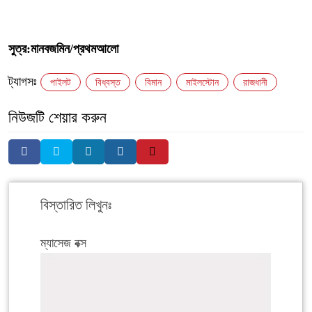
‎সুত্র:মানবজমিন/প্রথমআলো
ট্যাগসঃ
পাইলট
বিধ্বস্ত
বিমান
মাইলস্টোন
রাজধানী
নিউজটি শেয়ার করুন
বিস্তারিত লিখুনঃ
ম্যাসেজ বক্স