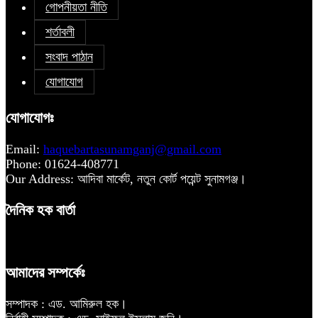
গোপনীয়তা নীতি
শর্তাবলী
সংবাদ পাঠান
যোগাযোগ
যোগাযোগঃ
Email:
haquebartasunamganj@gmail.com
Phone: 01624-408771
Our Address: আদিবা মার্কেট, নতুন কোর্ট পয়েন্ট সুনামগঞ্জ।
দৈনিক হক বার্তা
আমাদের সম্পর্কেঃ
সম্পাদক : এড. আমিরুল হক।