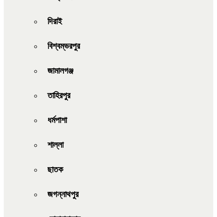
দিরাই
বিশ্বম্ভরপুর
জামালগঞ্জ
তাহিরপুর
ধর্মপাশা
শাল্লা
ছাতক
জগন্নাথপুর