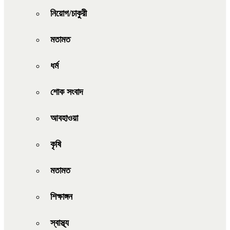
নিয়োগ/চাকুরী
মতামত
ধর্ম
শোক সংবাদ
আবহাওয়া
কৃষি
মতামত
শিক্ষাঙ্গন
স্বাস্থ্য