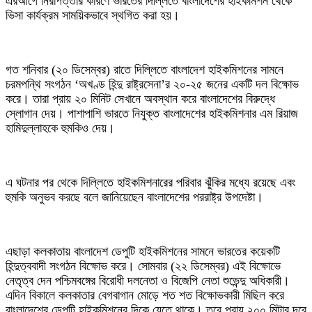
‎এরআগে নিরাপত্তার কারণে ভারতের দিল্লিতে বাংলাদেশের হাইকমিশন থেকে
ভিসা কার্যক্রম সাময়িকভাবে স্থগিত করা হয়।
‎গত শনিবার (২০ ডিসেম্বর) রাতে দিল্লিতে বাংলাদেশ হাইকমিশনের সামনে
চরমপন্থি সংগঠন ‘অখণ্ড হিন্দু রাষ্ট্রসেনা’র ২০-২৫ জনের একটি দল বিক্ষোভ
করে। তারা প্রায় ২০ মিনিট সেখানে অবস্থান করে বাংলাদেশের বিরুদ্ধে
স্লোগান দেয়। পাশাপাশি ভারতে নিযুক্ত বাংলাদেশের হাইকমিশনার এম রিয়াজ
হামিদুল্লাহকে হুমকিও দেয়।
‎এ ঘটনার পর থেকে দিল্লিতে হাইকমিশনারের পরিবার ঝুঁকির মধ্যে রয়েছে এবং
হুমকি অনুভব করছে বলে জানিয়েছেন বাংলাদেশের পররাষ্ট্র উপদেষ্টা।
‎এছাড়া কলকাতায় বাংলাদেশ ডেপুটি হাইকমিশনের সামনে ভারতের কয়েকটি
হিন্দুত্ববাদী সংগঠন বিক্ষোভ করে। সোমবার (২২ ডিসেম্বর) এই বিক্ষোভে
নেতৃত্ব দেন পশ্চিমবঙ্গের বিরোধী দলনেতা ও বিজেপি নেতা শুভেন্দু অধিকারী।
এদিন বিকালে কলকাতার বেগবাগান মোড়ে শত শত বিক্ষোভকারী মিছিল করে
বাংলাদেশের ডেপুটি হাইকমিশনের দিকে যেতে থাকে। তবে প্রায় ২০০ মিটার দূরে