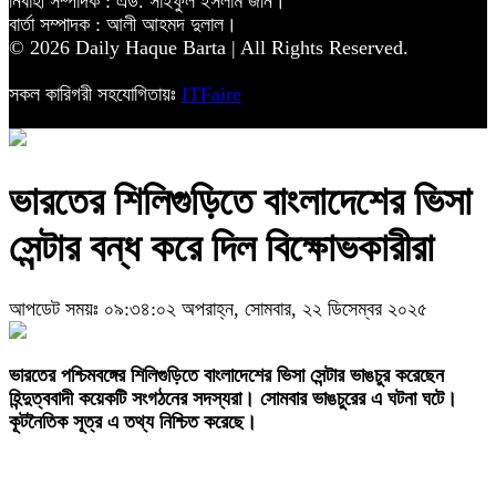
নির্বাহী সম্পাদক : এড. সাইফুল ইসলাম জনি।
বার্তা সম্পাদক : আলী আহমদ দুলাল।
© 2026 Daily Haque Barta | All Rights Reserved.
সকল কারিগরী সহযোগিতায়ঃ
ITFaire
ভারতের শিলিগুড়িতে বাংলাদেশের ভিসা
সেন্টার বন্ধ করে দিল বিক্ষোভকারীরা
আপডেট সময়ঃ ০৯:৩৪:০২ অপরাহ্ন, সোমবার, ২২ ডিসেম্বর ২০২৫
‎ভারতের পশ্চিমবঙ্গের শিলিগুড়িতে বাংলাদেশের ভিসা সেন্টার ভাঙচুর করেছেন
হিন্দুত্ববাদী কয়েকটি সংগঠনের সদস্যরা। সোমবার ভাঙচুরের এ ঘটনা ঘটে।
কূটনৈতিক সূত্র এ তথ্য নিশ্চিত করেছে।