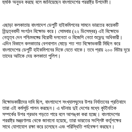
হুমকি অনুভব করছে বলে জানিয়েছেন বাংলাদেশের পররাষ্ট্র উপদেষ্টা।
‎এছাড়া কলকাতায় বাংলাদেশ ডেপুটি হাইকমিশনের সামনে ভারতের কয়েকটি
হিন্দুত্ববাদী সংগঠন বিক্ষোভ করে। সোমবার (২২ ডিসেম্বর) এই বিক্ষোভে
নেতৃত্ব দেন পশ্চিমবঙ্গের বিরোধী দলনেতা ও বিজেপি নেতা শুভেন্দু অধিকারী।
এদিন বিকালে কলকাতার বেগবাগান মোড়ে শত শত বিক্ষোভকারী মিছিল করে
বাংলাদেশের ডেপুটি হাইকমিশনের দিকে যেতে থাকে। তবে প্রায় ২০০ মিটার দূরে
তাদের আটকে দেয় কলকাতা পুলিশ।
‎বিক্ষোভকারীদের দাবি ছিল, বাংলাদেশে সংখ্যালঘুদের উপর নির্যাতনের প্রতিবাদে
তারা এই কর্মসূচি পালন করছেন। এ ঘটনায় দুই দেশের মধ্যে কূটনৈতিক
সম্পর্কের উপর প্রভাব পড়তে পারে বলে আশঙ্কা করা হচ্ছে। বাংলাদেশের
পররাষ্ট্র মন্ত্রণালয় থেকে জানানো হয়েছে, তারা ভারতের সংশ্লিষ্ট কর্তৃপক্ষের
সাথে যোগাযোগ রক্ষা করে চলেছেন এবং পরিস্থিতি পর্যবেক্ষণ করছেন।