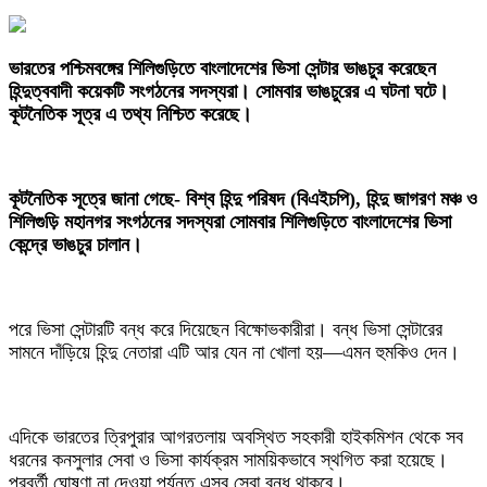
‎ভারতের পশ্চিমবঙ্গের শিলিগুড়িতে বাংলাদেশের ভিসা সেন্টার ভাঙচুর করেছেন
হিন্দুত্ববাদী কয়েকটি সংগঠনের সদস্যরা। সোমবার ভাঙচুরের এ ঘটনা ঘটে।
কূটনৈতিক সূত্র এ তথ্য নিশ্চিত করেছে।
‎কূটনৈতিক সূত্রে জানা গেছে- বিশ্ব হিন্দু পরিষদ (বিএইচপি), হিন্দু জাগরণ মঞ্চ ও
শিলিগুড়ি মহানগর সংগঠনের সদস্যরা সোমবার শিলিগুড়িতে বাংলাদেশের ভিসা
কেন্দ্রে ভাঙচুর চালান।
পরে ভিসা সেন্টারটি বন্ধ করে দিয়েছেন বিক্ষোভকারীরা। বন্ধ ভিসা সেন্টারের
সামনে দাঁড়িয়ে হিন্দু নেতারা এটি আর যেন না খোলা হয়—এমন হুমকিও দেন।
‎এদিকে ভারতের ত্রিপুরার আগরতলায় অবস্থিত সহকারী হাইকমিশন থেকে সব
ধরনের কনসুলার সেবা ও ভিসা কার্যক্রম সাময়িকভাবে স্থগিত করা হয়েছে।
পরবর্তী ঘোষণা না দেওয়া পর্যন্ত এসব সেবা বন্ধ থাকবে।