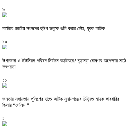
৯
নাটোরে জাতীয় সংসদের হুইপ দুলুকে গুলি করার চেষ্টা, যুবক আটক
১০
উপজেলা ও ইউনিয়ন পরিষদ নির্বাচন অক্টোবরে? চূড়ান্ত ঘোষণার অপেক্ষায় মাঠে
তৎপরতা
১১
জনতার সহায়তায় পুলিশের হাতে আটক সুনামগঞ্জের চিহ্নিত মাদক কারবারির
ডিলার “সেলিম “
১