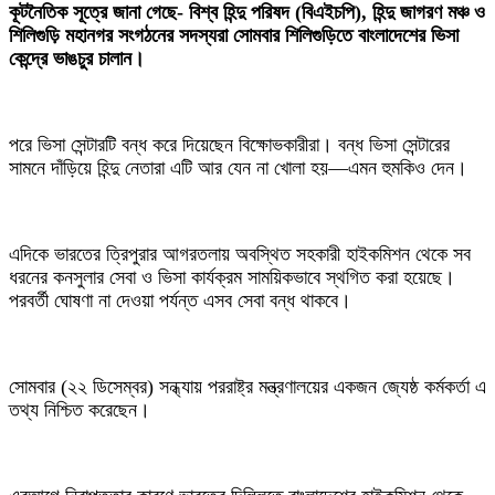
‎কূটনৈতিক সূত্রে জানা গেছে- বিশ্ব হিন্দু পরিষদ (বিএইচপি), হিন্দু জাগরণ মঞ্চ ও
শিলিগুড়ি মহানগর সংগঠনের সদস্যরা সোমবার শিলিগুড়িতে বাংলাদেশের ভিসা
কেন্দ্রে ভাঙচুর চালান।
পরে ভিসা সেন্টারটি বন্ধ করে দিয়েছেন বিক্ষোভকারীরা। বন্ধ ভিসা সেন্টারের
সামনে দাঁড়িয়ে হিন্দু নেতারা এটি আর যেন না খোলা হয়—এমন হুমকিও দেন।
‎এদিকে ভারতের ত্রিপুরার আগরতলায় অবস্থিত সহকারী হাইকমিশন থেকে সব
ধরনের কনসুলার সেবা ও ভিসা কার্যক্রম সাময়িকভাবে স্থগিত করা হয়েছে।
পরবর্তী ঘোষণা না দেওয়া পর্যন্ত এসব সেবা বন্ধ থাকবে।
‎সোমবার (২২ ডিসেম্বর) সন্ধ্যায় পররাষ্ট্র মন্ত্রণালয়ের একজন জ্যেষ্ঠ কর্মকর্তা এ
তথ্য নিশ্চিত করেছেন।