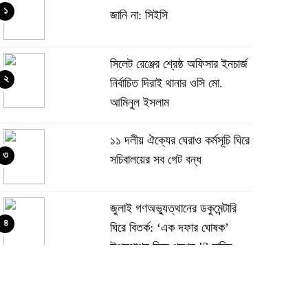
১
জানি না: সিইসি
‎সিলেট রেঞ্জের শ্রেষ্ঠ অফিসার ইনচার্জ
২
নির্বাচিত দিরাই থানার ওসি মো.
আমিনুল ইসলাম
‎১১ দলীয় ঐক্যের ঘেরাও কর্মসূচি ঘিরে
৩
সচিবালয়ের সব গেট বন্ধ
‎জুলাই গণঅভ্যুত্থানের ডকুমেন্টারি
৪
ঘিরে বিতর্ক: ‘এক দফার ঘোষক’
উপস্থাপন নিয়ে প্রশ্ন.!? নাহিদ
সলামের পরিবর্তে তারেক রহমানকে উপস্থাপন.!
জুলাই গণঅভ্যুত্থান দিবস: