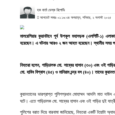
হক বার্তা ডেস্ক রিপোর্টঃ
আপডেট সময়ঃ ০১:১৬:৩৪ অপরাহ্ন, শনিবার, ২ অগাস্ট ২০২৫
মালয়েশিয়ার কুয়ানটানে পূর্ব উপকূল মহাসড়ক (এলপিটি-১) এলা
হয়েছেন। এ ঘটনায় আরও ২ জন আহত হয়েছেন। স্থানীয় সময় শুক্রব
নিহতরা হলেন, গাড়িচালক মো. সাব্বের হাসান (৩০) এবং ওই গাড়ি
মো. হাবিব বিশ্বাস (৪৫) ও মানিরাম চন্দ্র বস (৪০)। তাদের কুয়
কুয়ানতানের ভারপ্রাপ্ত পুলিশপ্রধান মোহাম্মদ আদলি মাত দাউদ এ
ঘটে। এতে গাড়িচালক মো. সাব্বের হাসান এবং ওই গাড়ির দুই যাত্
পুলিশের বরাত দিয়ে বারনামা জানিয়েছে, নিহতরা একটি টয়োটা অ্যা