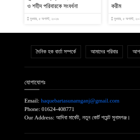
ও শহীদ পরিবারকে সংবর্ধনা
করীম
বুধবার, ৫ অগাস্ট, ২০২৬
বুধবার, ৫ অগাস্ট, ২
দৈনিক হক বার্তা সম্পর্কে
আমাদের পরিবার
আপল
যোগাযোগঃ
Email:
haquebartasunamganj@gmail.com
Phone: 01624-408771
Our Address: আদিবা মার্কেট, নতুন কোর্ট পয়েন্ট সুনামগঞ্জ।