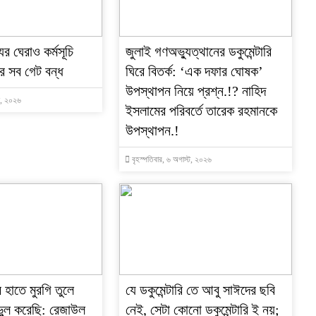
র ঘেরাও কর্মসূচি
‎জুলাই গণঅভ্যুত্থানের ডকুমেন্টারি
র সব গেট বন্ধ
ঘিরে বিতর্ক: ‘এক দফার ঘোষক’
উপস্থাপন নিয়ে প্রশ্ন.!? নাহিদ
্ট, ২০২৬
ইসলামের পরিবর্তে তারেক রহমানকে
উপস্থাপন.!
বৃহস্পতিবার, ৬ অগাস্ট, ২০২৬
 হাতে মুরগি তুলে
যে ডকুমেন্টারি তে আবু সাঈদের ছবি
ুল করেছি: রেজাউল
নেই, সেটা কোনো ডকুমেন্টারি ই নয়;