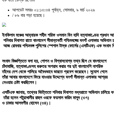
হক বার্তা ডেস্ক রিপোর্টঃ
আপডেট সময়ঃ ০১:১৩:৩৪ পূর্বাহ্ন, সোমবার, ৯ মার্চ ২০২৬
/
৮৯ বার পড়া হয়েছে।
ইনকিলাব মঞ্চের আহ্বায়ক শহীদ শরিফ ওসমান বিন হাদি হত্যাকাণ্ডের প্রধান
শনিবার দিবাগত রাতে বাংলাদেশ সীমান্তবর্তী পশ্চিমবঙ্গের বনগাঁ এলাকায় অভিযান 
আজ রোববার পশ্চিমবঙ্গ পুলিশের স্পেশাল টাস্ক ফোর্সের (এসটিএফ) এক সংবাদ 
সংবাদ বিজ্ঞপ্তিতে বলা হয়, গোপন ও বিশ্বাসযোগ্য তথ্য ছিল যে বাংলাদেশে
চাঁদাবাজি, হত্যাকাণ্ডসহ গুরুতর অপরাধ করার পর দুই বাংলাদেশি নাগরিক
তাঁদের দেশ থেকে পালিয়ে অবৈধভাবে ভারতে প্রবেশ করেছেন। সুযোগ পেলে
তাঁরা আবার বাংলাদেশে ফিরে যাওয়ার উদ্দেশ্যে বনগাঁ সীমান্ত এলাকায় আশ্রয়
নেওয়ার চেষ্টা করছিলেন।
এসটিএফ জানায়, তথ্যের ভিত্তিতে শনিবার দিবাগত মধ্যরাতে অভিযান চালিয়ে ব
তাঁরা হলেন পটুয়াখালীর রাহুল ওরফে ফয়সাল করিম মাসুদ (৩৭)
ও ঢাকার আলমগীর হোসেন (৩৪)।