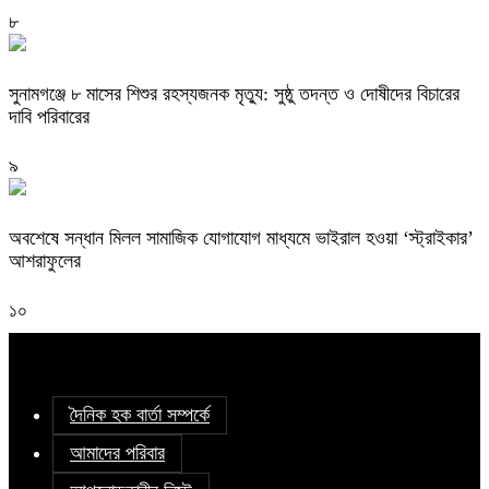
৮
সুনামগঞ্জে ৮ মাসের শিশুর রহস্যজনক মৃত্যু: সুষ্ঠু তদন্ত ও দোষীদের বিচারের
দাবি পরিবারের
৯
অবশেষে সন্ধান মিলল সামাজিক যোগাযোগ মাধ্যমে ভাইরাল হওয়া ‘স্ট্রাইকার’
আশরাফুলের
১০
দৈনিক হক বার্তা সম্পর্কে
আমাদের পরিবার