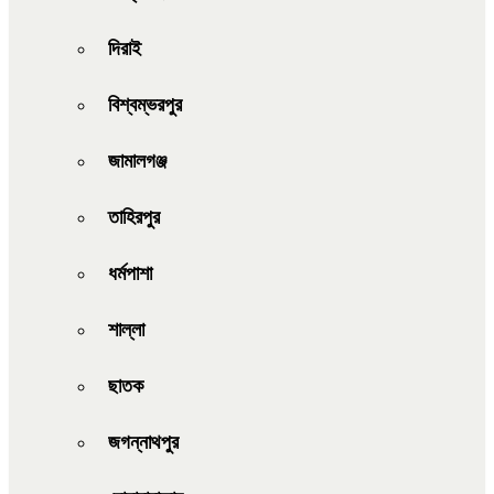
দিরাই
বিশ্বম্ভরপুর
জামালগঞ্জ
তাহিরপুর
ধর্মপাশা
শাল্লা
ছাতক
জগন্নাথপুর