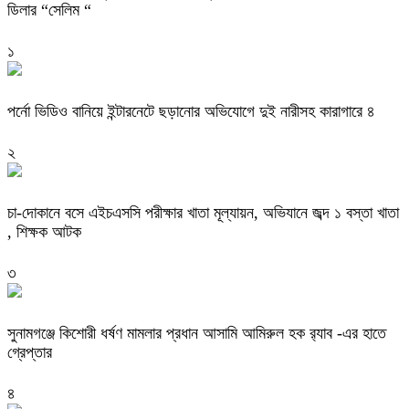
ডিলার “সেলিম “
১
পর্নো ভিডিও বানিয়ে ইন্টারনেটে ছড়ানোর অভিযোগে দুই নারীসহ কারাগারে ৪
২
চা-দোকানে বসে এইচএসসি পরীক্ষার খাতা মূল্যায়ন, অভিযানে জব্দ ১ বস্তা খাতা
, শিক্ষক আটক
৩
‎সুনামগঞ্জে কিশোরী ধর্ষণ মামলার প্রধান আসামি আমিরুল হক র‌্যাব -এর হাতে
গ্রেপ্তার
৪