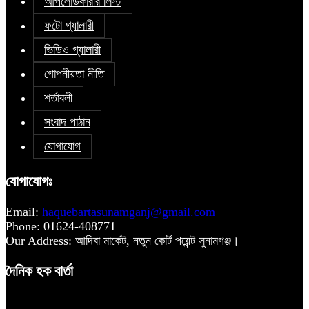
আপলোডকারীর লিস্ট
ফটো গ্যালারী
ভিডিও গ্যালারী
গোপনীয়তা নীতি
শর্তাবলী
সংবাদ পাঠান
যোগাযোগ
যোগাযোগঃ
Email:
haquebartasunamganj@gmail.com
Phone: 01624-408771
Our Address: আদিবা মার্কেট, নতুন কোর্ট পয়েন্ট সুনামগঞ্জ।
দৈনিক হক বার্তা