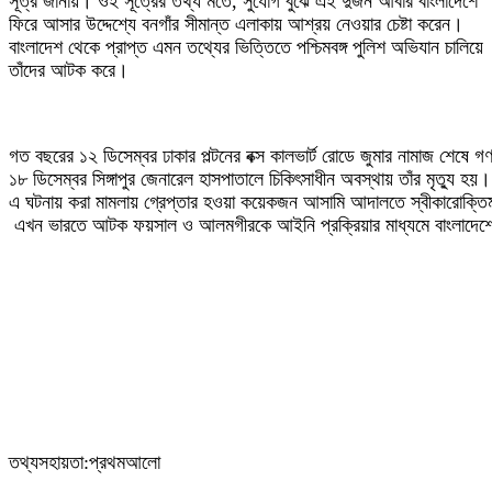
সূত্র জানায়। ওই সূত্রের তথ্য মতে, সুযোগ বুঝে এই দুজন আবার বাংলাদেশে
ফিরে আসার উদ্দেশ্যে বনগাঁর সীমান্ত এলাকায় আশ্রয় নেওয়ার চেষ্টা করেন।
বাংলাদেশ থেকে প্রাপ্ত এমন তথ্যের ভিত্তিতে পশ্চিমবঙ্গ পুলিশ অভিযান চালিয়ে
তাঁদের আটক করে।
গত বছরের ১২ ডিসেম্বর ঢাকার পল্টনের বক্স কালভার্ট রোডে জুমার নামাজ শে
১৮ ডিসেম্বর সিঙ্গাপুর জেনারেল হাসপাতালে চিকিৎসাধীন অবস্থায় তাঁর মৃত্যু হয়।
এ ঘটনায় করা মামলায় গ্রেপ্তার হওয়া কয়েকজন আসামি আদালতে স্বীকারোক্তিম
এখন ভারতে আটক ফয়সাল ও আলমগীরকে আইনি প্রক্রিয়ার মাধ্যমে বাংলাদেশে ফিরি
তথ্যসহায়তা:প্রথমআলো