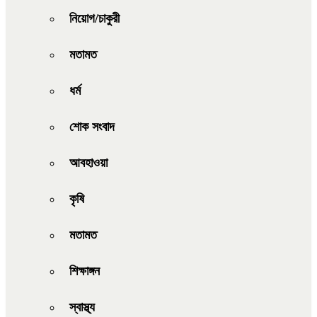
নিয়োগ/চাকুরী
মতামত
ধর্ম
শোক সংবাদ
আবহাওয়া
কৃষি
মতামত
শিক্ষাঙ্গন
স্বাস্থ্য