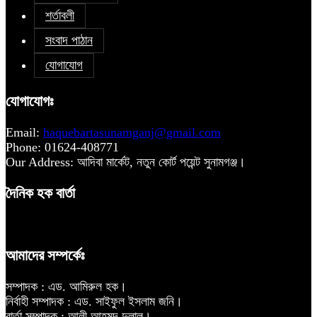
শর্তাবলী
সংবাদ পাঠান
যোগাযোগ
যোগাযোগঃ
Email:
haquebartasunamganj@gmail.com
Phone: 01624-408771
Our Address: আদিবা মার্কেট, নতুন কোর্ট পয়েন্ট সুনামগঞ্জ।
দৈনিক হক বার্তা
আমাদের সম্পর্কেঃ
সম্পাদক : এড. আমিরুল হক।
নির্বাহী সম্পাদক : এড. সাইফুল ইসলাম জনি।
বার্তা সম্পাদক : আলী আহমদ দুলাল।