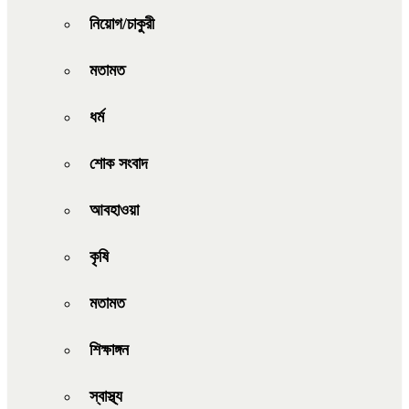
নিয়োগ/চাকুরী
মতামত
ধর্ম
শোক সংবাদ
আবহাওয়া
কৃষি
মতামত
শিক্ষাঙ্গন
স্বাস্থ্য