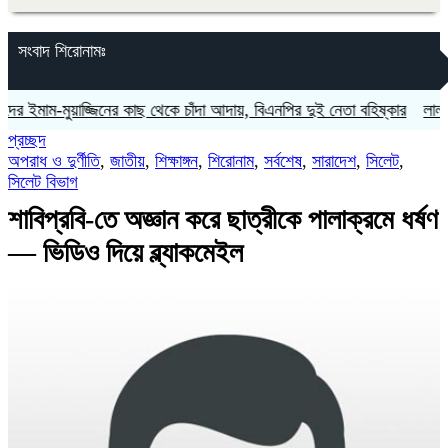
সংবাদ শিরোনামঃ
ুয়াজ্জিনের কাছ থেকে চাঁদা আদায়, বিএনপির দুই নেতা বহিষ্কার
‎লাল ফিতা কেটে
প্রচ্ছদ
অপরাধ ও দুর্ণীতি
,
জাতীয়
,
শিক্ষাঙ্গন
,
শিরোনাম
,
সর্বশেষ
,
সারাদেশ
,
সিলেট
,
সিলেট বিভাগ
শাবিপ্রবি-তে অজ্ঞান করে ছাত্রীকে পালাক্রমে ধর্ষণ
— ভিডিও দিয়ে ব্ল্যাকমেইল