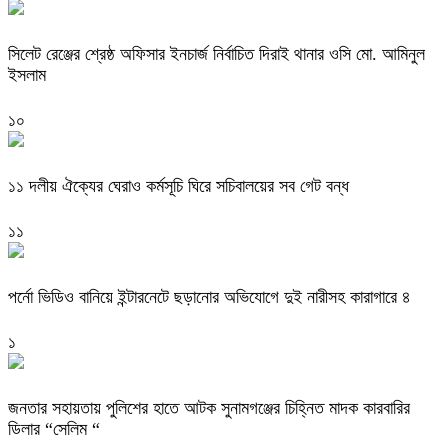
‎সিলেট রেঞ্জের শ্রেষ্ঠ অফিসার ইনচার্জ নির্বাচিত দিরাই থানার ওসি মো. আমিনুল
ইসলাম
১০
‎১১ দলীয় ঐক্যের ঘেরাও কর্মসূচি ঘিরে সচিবালয়ের সব গেট বন্ধ
১১
পর্নো ভিডিও বানিয়ে ইন্টারনেটে ছড়ানোর অভিযোগে দুই নারীসহ কারাগারে ৪
১
জনতার সহায়তায় পুলিশের হাতে আটক সুনামগঞ্জের চিহ্নিত মাদক কারবারির
ডিলার “সেলিম “