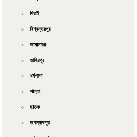
দিরাই
বিশ্বম্ভরপুর
জামালগঞ্জ
তাহিরপুর
ধর্মপাশা
শাল্লা
ছাতক
জগন্নাথপুর