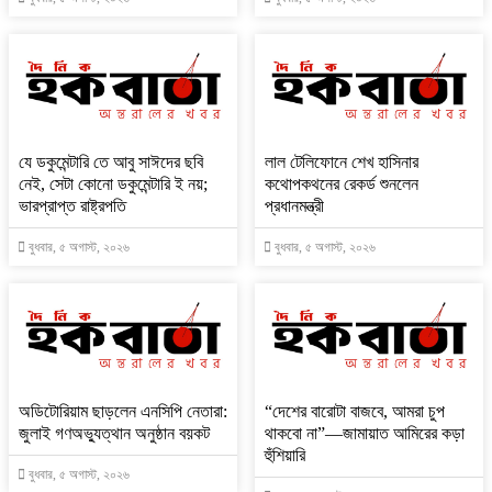
যে ডকুমেন্টারি তে আবু সাঈদের ছবি
লাল টেলিফোনে শেখ হাসিনার
নেই, সেটা কোনো ডকুমেন্টারি ই নয়;
কথোপকথনের রেকর্ড শুনলেন
ভারপ্রাপ্ত রাষ্ট্রপতি
প্রধানমন্ত্রী
বুধবার, ৫ অগাস্ট, ২০২৬
বুধবার, ৫ অগাস্ট, ২০২৬
অডিটোরিয়াম ছাড়লেন এনসিপি নেতারা:
“দেশের বারোটা বাজবে, আমরা চুপ
জুলাই গণঅভ্যুত্থান অনুষ্ঠান বয়কট
থাকবো না”—জামায়াত আমিরের কড়া
হুঁশিয়ারি
বুধবার, ৫ অগাস্ট, ২০২৬