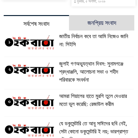
বুধবার, ৫ অগাস্ট, ২০২৬
জনপ্রিয় সংবাদ
সর্বশেষ সংবাদ
জাতীয় নির্বাচন কবে তা আমি নিজেও জানি
১
না: সিইসি
জুলাই গণঅভ্যুত্থান দিবস: সুনামগঞ্জে
২
শ্রদ্ধাঞ্জলি, আলোচনা সভা ও শহীদ
পরিবারকে সংবর্ধনা
‎আমরা শিয়ালের হাতে মুরগি তুলে দেওয়ার
৩
মতো ভুল করেছি: রেজাউল করীম
যে ডকুমেন্টারি তে আবু সাঈদের ছবি নেই,
৪
সেটা কোনো ডকুমেন্টারি ই নয়; ভারপ্রাপ্ত