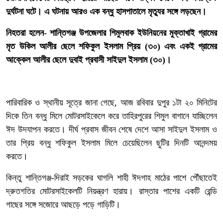
দুর্ঘটনা ঘটে। এ ঘটনায় আরও এক বন্ধু হাসপাতালে মৃত্যুর সঙ্গে লড়ছেন।
‎নিহতরা হলেন- শান্তিগঞ্জ উপজেলার শিমুলবাক ইউনিয়নের মুক্তাখাই গ্রামের
মৃত উকিল আলীর ছেলে শফিকুল ইসলাম প্রিয় (৩০) এবং একই গ্রামের
আক্কেল আলীর ছেলে দুবাই প্রবাসী সাইদুল ইসলাম (৩০)।
‎পারিবারিক ও স্থানীয় সূত্রে জানা গেছে, আজ রবিবার দুপুর ১টা ২০ মিনিটের
দিকে তিন বন্ধু মিলে মোটরসাইকেলে করে তাহিরপুরের শিমুল বাগানে যাচ্ছিলেন
ঈদ উদযাপন করতে। দীর্ঘ প্রবাস জীবন শেষে দেশে আসা সাইদুল ইসলাম ও
তার প্রিয় বন্ধু শফিকুল ইসলাম মিলে চেয়েছিলেন ছুটির দিনটি আনন্দময়
করতে।
কিন্তু শান্তিগঞ্জ-দিরাই সড়কের ঘাগলি শাহী ঈদগাহ মাঠের পাশে পৌঁছাতেই
দ্রুতগতির মোটরসাইকেলটি নিয়ন্ত্রণ হারায়। রাস্তার পাশের একটি রেন্ডি
গাছের সঙ্গে সজোরে আছড়ে পড়ে গাড়িটি।