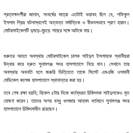
‎‎প্রত্যক্ষদর্শীরা জানান, সংঘর্ষের মাত্রা এতটাই ভয়াবহ ছিল যে, শফিকুল
ইসলাম প্রিয় ঘটনাস্থলেই অত্যন্ত মর্মান্তিক ও বীভৎসভাবে প্রাণ হারান।
মোটরসাইকেলটি দুমড়ে-মুচড়ে গাছের সঙ্গে আটকে যায়।
‎গুরুতর আহত অবস্থায় মোটরসাইকেল চালক সাইদুল ইসলামকে স্থানীয়রা
উদ্ধার করে দ্রুত সুনামগঞ্জ সদর হাসপাতালে নিয়ে যান। সেখানে তার
অবস্থার অবনতি হলে জরুরি ভিত্তিতে তাকে সিলেট এমএজি ওসমানী
মেডিকেল কলেজ হাসপাতালে স্থানান্তর করা হয়।
তবে শেষ রক্ষা হয়নি; বিকেল ৫টার দিকে কর্তব্যরত চিকিৎসক সাইদুলকেও মৃত
ঘোষণা করেন। তাদের অপর বন্ধু গুলজার আহমদ বর্তমানে সুনামগঞ্জ সদর
হাসপাতালে চিকিৎসাধীন রয়েছেন।