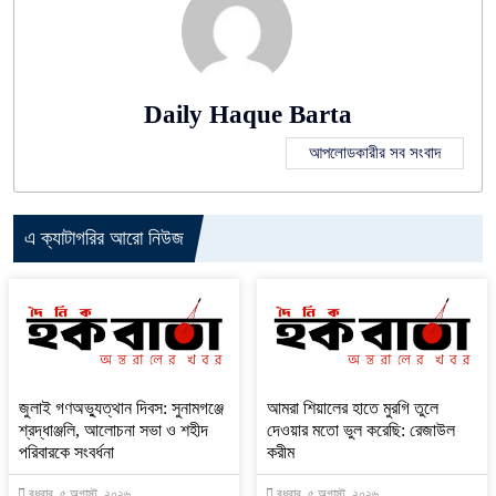
Daily Haque Barta
আপলোডকারীর সব সংবাদ
এ ক্যাটাগরির আরো নিউজ
জুলাই গণঅভ্যুত্থান দিবস: সুনামগঞ্জে
‎আমরা শিয়ালের হাতে মুরগি তুলে
শ্রদ্ধাঞ্জলি, আলোচনা সভা ও শহীদ
দেওয়ার মতো ভুল করেছি: রেজাউল
পরিবারকে সংবর্ধনা
করীম
বুধবার, ৫ অগাস্ট, ২০২৬
বুধবার, ৫ অগাস্ট, ২০২৬