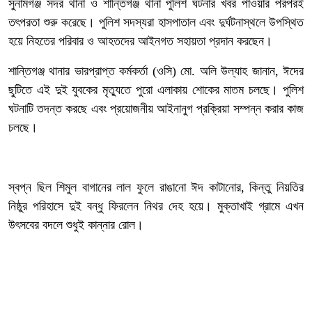
‎সুনামগঞ্জ সদর থানা ও শান্তিগঞ্জ থানা পুলিশ ঘটনার খবর পাওয়ার পরপরই
তৎপরতা শুরু করেছে। পুলিশ সদস্যরা হাসপাতাল এবং দুর্ঘটনাস্থলে উপস্থিত
হয়ে নিহতের পরিবার ও আহতদের আইনগত সহায়তা প্রদান করছেন।
‎শান্তিগঞ্জ থানার ভারপ্রাপ্ত কর্মকর্তা (ওসি) মো. অলি উল্যাহ জানান, ঈদের
ছুটিতে এই দুই যুবকের মৃত্যুতে পুরো এলাকায় শোকের মাতম চলছে। পুলিশ
ঘটনাটি তদন্ত করছে এবং প্রয়োজনীয় আইনানুগ প্রক্রিয়া সম্পন্ন করার কাজ
চলছে।
‎স্বপ্ন ছিল শিমুল বাগানের লাল ফুলে রাঙানো ঈদ কাটানোর, কিন্তু নিয়তির
নিষ্ঠুর পরিহাসে দুই বন্ধু ফিরলেন নিথর দেহ হয়ে। মুক্তাখাই গ্রামে এখন
উৎসবের বদলে শুধুই কান্নার রোল।