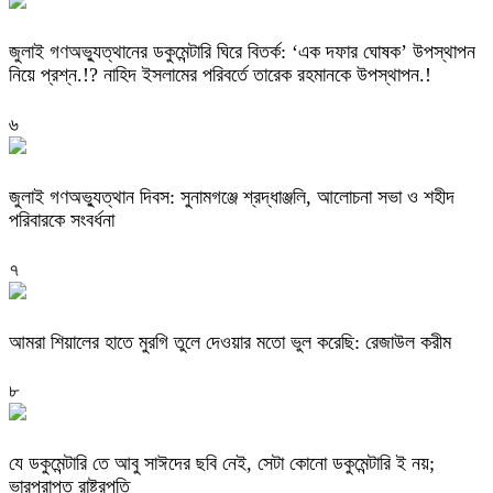
‎জুলাই গণঅভ্যুত্থানের ডকুমেন্টারি ঘিরে বিতর্ক: ‘এক দফার ঘোষক’ উপস্থাপন
নিয়ে প্রশ্ন.!? নাহিদ ইসলামের পরিবর্তে তারেক রহমানকে উপস্থাপন.!
৬
জুলাই গণঅভ্যুত্থান দিবস: সুনামগঞ্জে শ্রদ্ধাঞ্জলি, আলোচনা সভা ও শহীদ
পরিবারকে সংবর্ধনা
৭
‎আমরা শিয়ালের হাতে মুরগি তুলে দেওয়ার মতো ভুল করেছি: রেজাউল করীম
৮
যে ডকুমেন্টারি তে আবু সাঈদের ছবি নেই, সেটা কোনো ডকুমেন্টারি ই নয়;
ভারপ্রাপ্ত রাষ্ট্রপতি