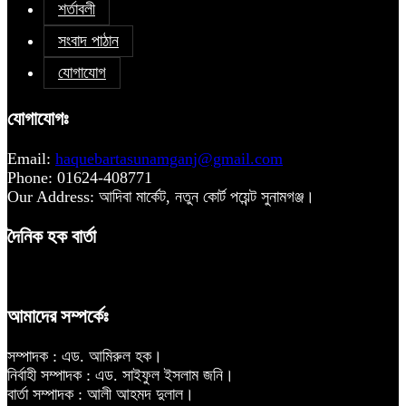
শর্তাবলী
সংবাদ পাঠান
যোগাযোগ
যোগাযোগঃ
Email:
haquebartasunamganj@gmail.com
Phone: 01624-408771
Our Address: আদিবা মার্কেট, নতুন কোর্ট পয়েন্ট সুনামগঞ্জ।
দৈনিক হক বার্তা
আমাদের সম্পর্কেঃ
সম্পাদক : এড. আমিরুল হক।
নির্বাহী সম্পাদক : এড. সাইফুল ইসলাম জনি।
বার্তা সম্পাদক : আলী আহমদ দুলাল।