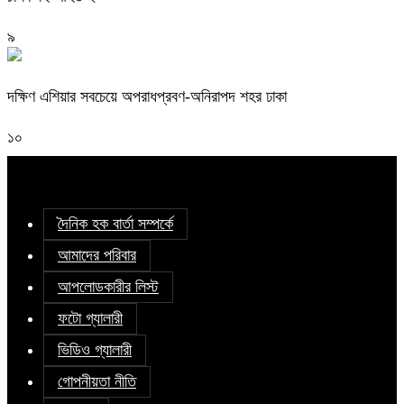
৯
দক্ষিণ এশিয়ার সবচেয়ে অপরাধপ্রবণ-অনিরাপদ শহর ঢাকা
১০
দৈনিক হক বার্তা সম্পর্কে
আমাদের পরিবার
আপলোডকারীর লিস্ট
ফটো গ্যালারী
ভিডিও গ্যালারী
গোপনীয়তা নীতি