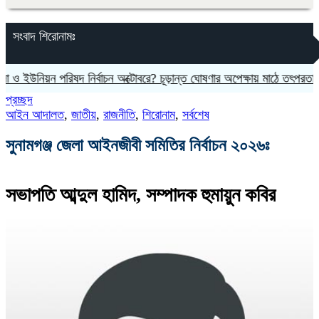
সংবাদ শিরোনামঃ
়ন পরিষদ নির্বাচন অক্টোবরে? চূড়ান্ত ঘোষণার অপেক্ষায় মাঠে তৎপরতা
জুলাই 
প্রচ্ছদ
আইন আদালত
,
জাতীয়
,
রাজনীতি
,
শিরোনাম
,
সর্বশেষ
সুনামগঞ্জ জেলা আইনজীবী সমিতির নির্বাচন ২০২৬ঃ
সভাপতি আব্দুল হামিদ, সম্পাদক হুমায়ুন কবির