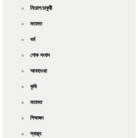
নিয়োগ/চাকুরী
মতামত
ধর্ম
শোক সংবাদ
আবহাওয়া
কৃষি
মতামত
শিক্ষাঙ্গন
স্বাস্থ্য