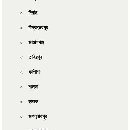
দিরাই
বিশ্বম্ভরপুর
জামালগঞ্জ
তাহিরপুর
ধর্মপাশা
শাল্লা
ছাতক
জগন্নাথপুর