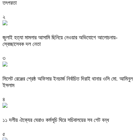
তৎপরতা
২
জুলাই হত্যা মামলার আসামি ছিনিয়ে নেওয়ার অভিযোগে আলোচনায়-
স্বেচ্ছাসেবক দল নেতা
৩
‎সিলেট রেঞ্জের শ্রেষ্ঠ অফিসার ইনচার্জ নির্বাচিত দিরাই থানার ওসি মো. আমিনুল
ইসলাম
৪
‎১১ দলীয় ঐক্যের ঘেরাও কর্মসূচি ঘিরে সচিবালয়ের সব গেট বন্ধ
৫