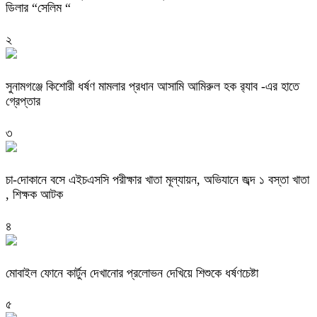
ডিলার “সেলিম “
২
‎সুনামগঞ্জে কিশোরী ধর্ষণ মামলার প্রধান আসামি আমিরুল হক র‌্যাব -এর হাতে
গ্রেপ্তার
৩
চা-দোকানে বসে এইচএসসি পরীক্ষার খাতা মূল্যায়ন, অভিযানে জব্দ ১ বস্তা খাতা
, শিক্ষক আটক
৪
মোবাইল ফোনে কার্টুন দেখানোর প্রলোভন দেখিয়ে শিশুকে ধর্ষণচেষ্টা
৫