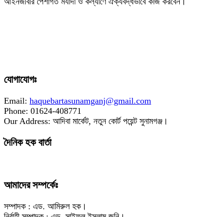
আইনজীবীর পেশাগত মর্যাদা ও কল্যাণে ঐক্যবদ্ধভাবে কাজ করবেন।
যোগাযোগঃ
Email:
haquebartasunamganj@gmail.com
Phone: 01624-408771
Our Address: আদিবা মার্কেট, নতুন কোর্ট পয়েন্ট সুনামগঞ্জ।
দৈনিক হক বার্তা
আমাদের সম্পর্কেঃ
সম্পাদক : এড. আমিরুল হক।
নির্বাহী সম্পাদক : এড. সাইফুল ইসলাম জনি।