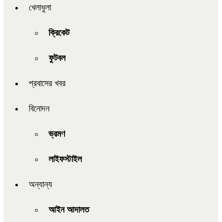
খেলাধুলা
ক্রিকেট
ফুটবল
প্রবাসের খবর
বিনোদন
ভ্রমণ
লাইফস্টাইল
অন্যান্য
আইন আদালত