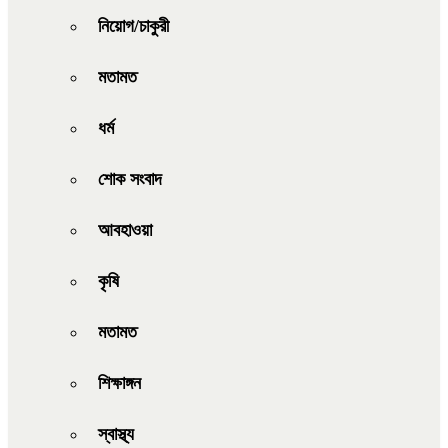
নিয়োগ/চাকুরী
মতামত
ধর্ম
শোক সংবাদ
আবহাওয়া
কৃষি
মতামত
শিক্ষাঙ্গন
স্বাস্থ্য