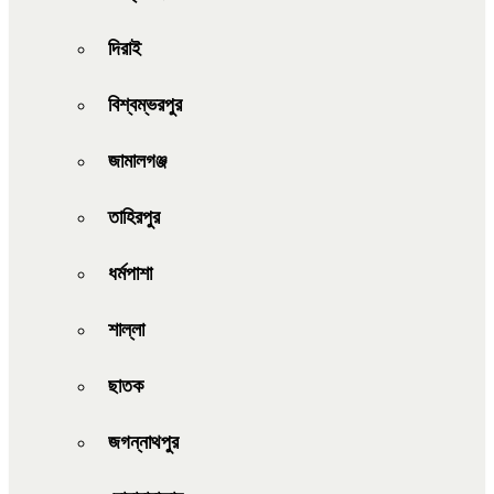
দিরাই
বিশ্বম্ভরপুর
জামালগঞ্জ
তাহিরপুর
ধর্মপাশা
শাল্লা
ছাতক
জগন্নাথপুর