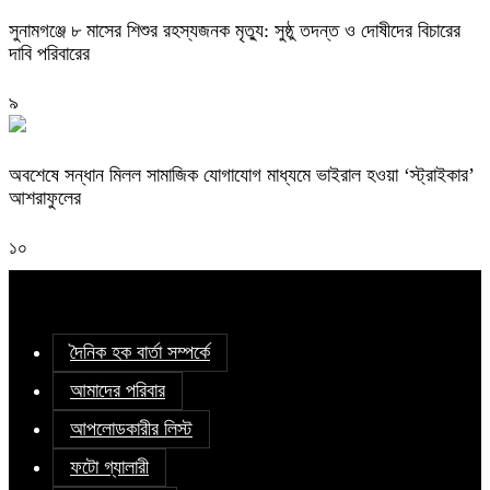
সুনামগঞ্জে ৮ মাসের শিশুর রহস্যজনক মৃত্যু: সুষ্ঠু তদন্ত ও দোষীদের বিচারের
দাবি পরিবারের
৯
অবশেষে সন্ধান মিলল সামাজিক যোগাযোগ মাধ্যমে ভাইরাল হওয়া ‘স্ট্রাইকার’
আশরাফুলের
১০
দৈনিক হক বার্তা সম্পর্কে
আমাদের পরিবার
আপলোডকারীর লিস্ট
ফটো গ্যালারী