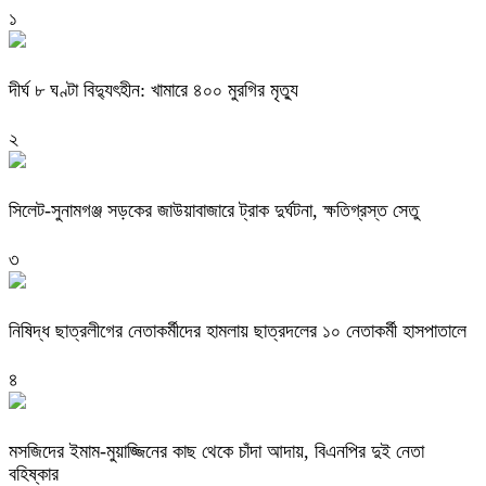
১
দীর্ঘ ৮ ঘণ্টা বিদ্যুৎহীন: খামারে ৪০০ মুরগির মৃত্যু
২
‎সিলেট-সুনামগঞ্জ সড়কের জাউয়াবাজারে ট্রাক দুর্ঘটনা, ক্ষতিগ্রস্ত সেতু
৩
নিষিদ্ধ ছাত্রলীগের নেতাকর্মীদের হামলায় ছাত্রদলের ১০ নেতাকর্মী হাসপাতালে
৪
মসজিদের ইমাম-মুয়াজ্জিনের কাছ থেকে চাঁদা আদায়, বিএনপির দুই নেতা
বহিষ্কার