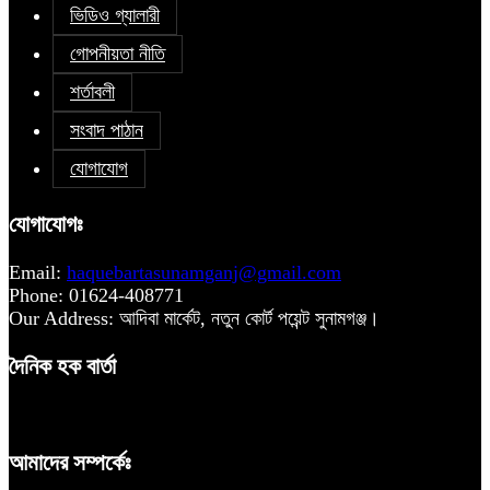
ভিডিও গ্যালারী
গোপনীয়তা নীতি
শর্তাবলী
সংবাদ পাঠান
যোগাযোগ
যোগাযোগঃ
Email:
haquebartasunamganj@gmail.com
Phone: 01624-408771
Our Address: আদিবা মার্কেট, নতুন কোর্ট পয়েন্ট সুনামগঞ্জ।
দৈনিক হক বার্তা
আমাদের সম্পর্কেঃ