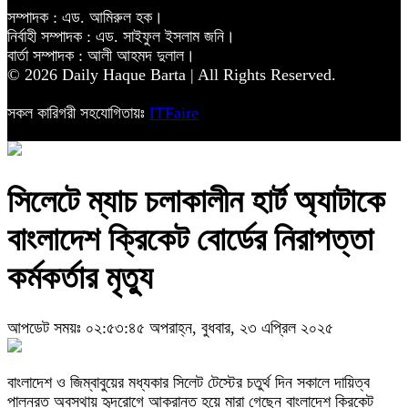
সম্পাদক : এড. আমিরুল হক।
নির্বাহী সম্পাদক : এড. সাইফুল ইসলাম জনি।
বার্তা সম্পাদক : আলী আহমদ দুলাল।
© 2026 Daily Haque Barta | All Rights Reserved.
সকল কারিগরী সহযোগিতায়ঃ
ITFaire
সিলেটে ম্যাচ চলাকালীন হার্ট অ্যাটাকে
বাংলাদেশ ক্রিকেট বোর্ডের নিরাপত্তা
কর্মকর্তার মৃত্যু
আপডেট সময়ঃ ০২:৫৩:৪৫ অপরাহ্ন, বুধবার, ২৩ এপ্রিল ২০২৫
বাংলাদেশ ও জিম্বাবুয়ের মধ্যকার সিলেট টেস্টের চতুর্থ দিন সকালে দায়িত্ব
পালনরত অবস্থায় হৃদরোগে আক্রান্ত হয়ে মারা গেছেন বাংলাদেশ ক্রিকেট