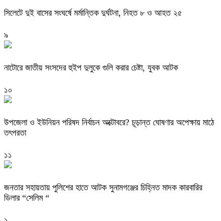
সিলেটে দুই বাসের সংঘর্ষে মর্মান্তিক দুর্ঘটনা, নিহত ৮ ও আহত ২৫
৯
নাটোরে জাতীয় সংসদের হুইপ দুলুকে গুলি করার চেষ্টা, যুবক আটক
১০
উপজেলা ও ইউনিয়ন পরিষদ নির্বাচন অক্টোবরে? চূড়ান্ত ঘোষণার অপেক্ষায় মাঠে
তৎপরতা
১১
জনতার সহায়তায় পুলিশের হাতে আটক সুনামগঞ্জের চিহ্নিত মাদক কারবারির
ডিলার “সেলিম “
১