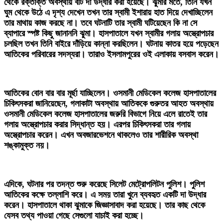
থেকে রক্তাক্ত অবস্থায় বঁটি দা উদ্ধার করা হয়েছে। ঝুমার মতে, তিনি যখন
ঘুম থেকে উঠে এ দৃশ্য দেখেন তখন তার স্বামী ইশারায় হাত দিয়ে দেখাচ্ছিলেন
তার মাথায় কাজ করছে না। তবে ঘটনাটি তার স্বামী ঘটিয়েছেন কি না সে
ব্যাপারে স্পষ্ট কিছু জানাননি ঝুমা। হাসপাতালে যখন স্বামীর গলায় অস্ত্রোপচার
চলছিল তখন তিনি বাইরে দাঁড়িয়ে কান্না করছিলেন। ঘটনায় কাতর হয়ে পড়েছেন
আতিকের পরিবারের সদস্যরা। তারাও ইসলামপুরের ওই এলাকায় বসবাস করেন।
‎আতিকের বোন বার বার মূর্ছা যাচ্ছিলেন। ওসমানী মেডিকেল কলেজ হাসপাতালের
চিকিৎসকরা জানিয়েছেন, গলাকাটা অবস্থায় আতিককে গুরুতর আহত অবস্থায়
ওসমানী মেডিকেল কলেজ হাসপাতালের জরুরি বিভাগে নিয়ে এলে রাতেই তার
গলায় অস্ত্রোপচার করার সিদ্ধান্ত হয়। এরপর চিকিৎসকরা তার গলায়
অস্ত্রোপচার করেন। এখন অবজারভেশনে থাকলেও তার শারীরিক অবস্থা
শঙ্কামুক্ত নয়।
‎এদিকে, ঘটনার পর তদন্ত শুরু করেছে সিলেট মেট্রোপলিটন পুলিশ। পুলিশ
আতিকের কক্ষে তল্লাশি করে। এ সময় তারা খুনে ব্যবহৃত একটি দা উদ্ধার
করেন। হাসপাতালে থাকা ঝুমাকে জিজ্ঞাসাবাদ করা হয়েছে। তার কাছ থেকে
যেসব তথ্য পাওয়া গেছে সেগুলো যাচাই করা হচ্ছে।