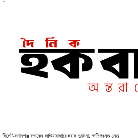
১
‎সিলেট-সুনামগঞ্জ সড়কের জাউয়াবাজারে ট্রাক দুর্ঘটনা, ক্ষতিগ্রস্ত সেতু