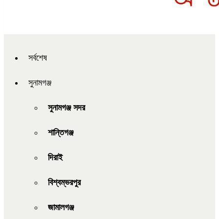
সর্বশেষ
সুনামগঞ্জ
সুনামগঞ্জ সদর
শান্তিগঞ্জ
দিরাই
বিশ্বম্ভরপুর
জামালগঞ্জ