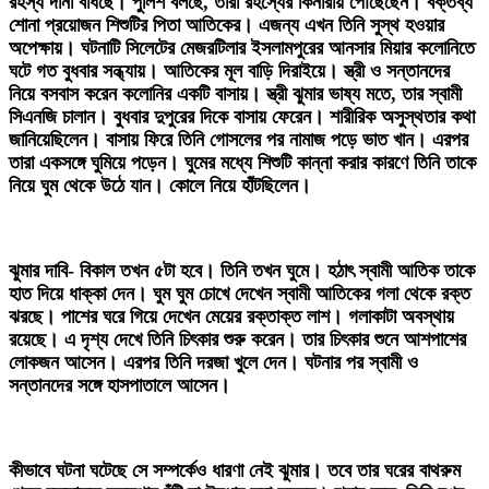
‎রহস্য দানা বাঁধছে। পুলিশ বলছে, তারা রহস্যের কিনারায় পৌঁছেছেন। বক্তব্য
শোনা প্রয়োজন শিশুটির পিতা আতিকের। এজন্য এখন তিনি সুস্থ হওয়ার
অপেক্ষায়। ঘটনাটি সিলেটের মেজরটিলার ইসলামপুরের আনসার মিয়ার কলোনিতে
ঘটে গত বুধবার সন্ধ্যায়। আতিকের মূল বাড়ি দিরাইয়ে। স্ত্রী ও সন্তানদের
নিয়ে বসবাস করেন কলোনির একটি বাসায়। স্ত্রী ঝুমার ভাষ্য মতে, তার স্বামী
সিএনজি চালান। বুধবার দুপুরের দিকে বাসায় ফেরেন। শারীরিক অসুস্থতার কথা
জানিয়েছিলেন। বাসায় ফিরে তিনি গোসলের পর নামাজ পড়ে ভাত খান। এরপর
তারা একসঙ্গে ঘুমিয়ে পড়েন। ঘুমের মধ্যে শিশুটি কান্না করার কারণে তিনি তাকে
নিয়ে ঘুম থেকে উঠে যান। কোলে নিয়ে হাঁটছিলেন।
‎ঝুমার দাবি- বিকাল তখন ৫টা হবে। তিনি তখন ঘুমে। হঠাৎ স্বামী আতিক তাকে
হাত দিয়ে ধাক্কা দেন। ঘুম ঘুম চোখে দেখেন স্বামী আতিকের গলা থেকে রক্ত
ঝরছে। পাশের ঘরে গিয়ে দেখেন মেয়ের রক্তাক্ত লাশ। গলাকাটা অবস্থায়
রয়েছে। এ দৃশ্য দেখে তিনি চিৎকার শুরু করেন। তার চিৎকার শুনে আশপাশের
লোকজন আসেন। এরপর তিনি দরজা খুলে দেন। ঘটনার পর স্বামী ও
সন্তানদের সঙ্গে হাসপাতালে আসেন।
‎কীভাবে ঘটনা ঘটেছে সে সম্পর্কেও ধারণা নেই ঝুমার। তবে তার ঘরের বাথরুম