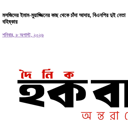
মসজিদের ইমাম-মুয়াজ্জিনের কাছ থেকে চাঁদা আদায়, বিএনপির দুই নেতা
বহিষ্কার
শনিবার, ৮ অগাস্ট, ২০২৬