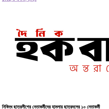
নিষিদ্ধ ছাত্রলীগের নেতাকর্মীদের হামলায় ছাত্রদলের ১০ নেতাকর্মী