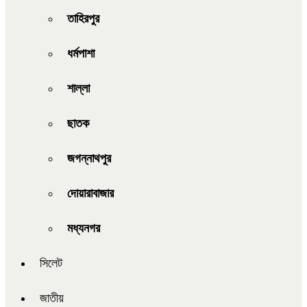
তাহিরপুর
ধর্মপাশা
শাল্লা
ছাতক
জগন্নাথপুর
দোয়ারাবাজার
মধ্যনগর
সিলেট
জাতীয়