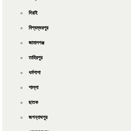
দিরাই
বিশ্বম্ভরপুর
জামালগঞ্জ
তাহিরপুর
ধর্মপাশা
শাল্লা
ছাতক
জগন্নাথপুর