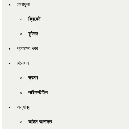
খেলাধুলা
ক্রিকেট
ফুটবল
প্রবাসের খবর
বিনোদন
ভ্রমণ
লাইফস্টাইল
অন্যান্য
আইন আদালত