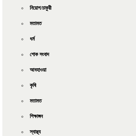
নিয়োগ/চাকুরী
মতামত
ধর্ম
শোক সংবাদ
আবহাওয়া
কৃষি
মতামত
শিক্ষাঙ্গন
স্বাস্থ্য