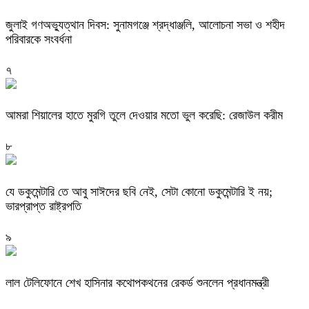
জুলাই গণঅভ্যুত্থান দিবস: সুনামগঞ্জে শ্রদ্ধাঞ্জলি, আলোচনা সভা ও শহীদ
পরিবারকে সংবর্ধনা
৭
‎আমরা শিয়ালের হাতে মুরগি তুলে দেওয়ার মতো ভুল করেছি: রেজাউল করীম
৮
যে ডকুমেন্টারি তে আবু সাঈদের ছবি নেই, সেটা কোনো ডকুমেন্টারি ই নয়;
ভারপ্রাপ্ত রাষ্ট্রপতি
৯
লাল টেলিফোনে শেখ হাসিনার কথোপকথনের রেকর্ড শুনলেন প্রধানমন্ত্রী