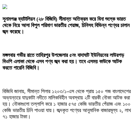
‎সুনামগঞ্জ ব্যাটালিয়ন (২৮ বিজিবি) সীমান্ত অতিক্রম করে বিনা শুল্কে ভারত
থেকে নিয়ে আসা বিপুল পরিমাণ ভারতীয় পেয়াজ, চিনিসহ বিভিন্ন পণ্যের চালান
জব্দ করেছে।
‎মঙ্গলবার গভীর রাতে তাহিরপুর উপজেলার ৫নং বাদাঘাট ইউনিয়নের লাউরগড়
বিওপি এলাকা থেকে এসব পণ্য জব্দ করা হয়। তবে এসময় কাউকে আটক
করতে পারেনি বিজিবি।
‎বিজিবি জানায়, সীমান্ত পিলার ১২০৩/১-এস থেকে প্রায় ১৫০ গজ বাংলাদেশের
অভ্যন্তরে যাদুকাটা নদীতে মালিকবিহীন অবস্থায় ২টি বারকী নৌকা আটক করা
হয়। নৌকাগুলো তল্লাশি করে ১ হাজার ৫৭৫ কেজি ভারতীয় পেঁয়াজ এবং ১০০
কেজি ভারতীয় চিনি পাওয়া যায়। জব্দকৃত পণ্যের আনুমানিক বাজারমূল্য ২, লাখ
৭১ হাজার টাকা।