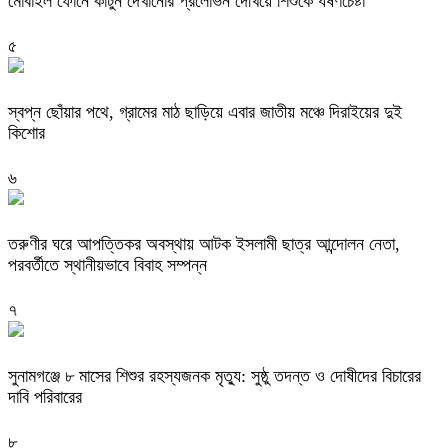
মোবাইল ফোনে কার্টুন দেখানোর প্রলোভন দেখিয়ে শিশুকে ধর্ষণচেষ্টা
৫
স্বপ্ন ছোঁয়ার পথে, গ্রামের মাঠ ছাড়িয়ে এবার জাতীয় মঞ্চে দিরাইয়ের দুই
কিশোর
৬
তরুণীর ঘরে আপত্তিকর অবস্থায় আটক ইসলামী ছাত্র আন্দোলন নেতা,
পরবর্তীতে স্থানীয়ভাবে বিবাহ সম্পন্ন
৭
সুনামগঞ্জে ৮ মাসের শিশুর রহস্যজনক মৃত্যু: সুষ্ঠু তদন্ত ও দোষীদের বিচারের
দাবি পরিবারের
৮