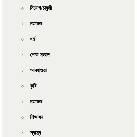
নিয়োগ/চাকুরী
মতামত
ধর্ম
শোক সংবাদ
আবহাওয়া
কৃষি
মতামত
শিক্ষাঙ্গন
স্বাস্থ্য