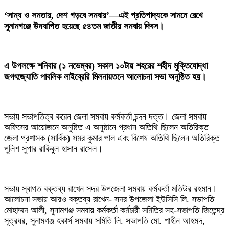
‎‘সাম্য ও সমতায়, দেশ গড়বে সমবায়’—এই প্রতিপাদ্যকে সামনে রেখে
সুনামগঞ্জে উদযাপিত হয়েছে ৫৪তম জাতীয় সমবায় দিবস।
‎এ উপলক্ষে শনিবার (১ নভেম্বর) সকাল ১০টায় শহরের শহীদ মুক্তিযোদ্ধা
জগৎজ্যোতি পাবলিক লাইব্রেরি মিলনায়তনে আলোচনা সভা অনুষ্ঠিত হয়।
‎সভায় সভাপতিত্ব করেন জেলা সমবায় কর্মকর্তা চন্দন দত্ত। জেলা সমবায়
অফিসের আয়োজনে অনুষ্ঠিত এ অনুষ্ঠানে প্রধান অতিথি ছিলেন অতিরিক্ত
জেলা প্রশাসক (সার্বিক) সমর কুমার পাল এবং বিশেষ অতিথি ছিলেন অতিরিক্ত
পুলিশ সুপার রাকিবুল হাসান রাসেল।
‎সভায় স্বাগত বক্তব্য রাখেন সদর উপজেলা সমবায় কর্মকর্তা মতিউর রহমান।
আলোচনা সভায় আরও বক্তব্য রাখেন- সদর উপজেলা ইউসিসি লি. সভাপতি
মোহাম্মদ আলী, সুনামগঞ্জ সমবায় কর্মকর্তা কর্মচারী সমিতির সহ-সভাপতি জিতেন্দ্র
সূত্রধর, সুনামগঞ্জ হকার্স সমবায় সমিতি লি. সভাপতি মো. শাহীন আহমদ,