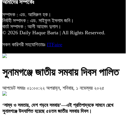
আমাদের সম্পর্কেঃ
সম্পাদক : এড. আমিরুল হক।
নির্বাহী সম্পাদক : এড. সাইফুল ইসলাম জনি।
বার্তা সম্পাদক : আলী আহমদ দুলাল।
© 2026 Daily Haque Barta | All Rights Reserved.
সকল কারিগরী সহযোগিতায়ঃ
ITFaire
সুনামগঞ্জে জাতীয় সমবায় দিবস পালিত
আপডেট সময়ঃ ০১:০০:২২ অপরাহ্ন, শনিবার, ১ নভেম্বর ২০২৫
‎‘সাম্য ও সমতায়, দেশ গড়বে সমবায়’—এই প্রতিপাদ্যকে সামনে রেখে
সুনামগঞ্জে উদযাপিত হয়েছে ৫৪তম জাতীয় সমবায় দিবস।