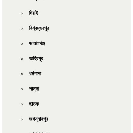
দিরাই
বিশ্বম্ভরপুর
জামালগঞ্জ
তাহিরপুর
ধর্মপাশা
শাল্লা
ছাতক
জগন্নাথপুর