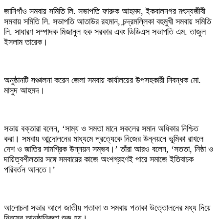
‎জানিগাঁও সমবায় সমিতি লি. সভাপতি ফারুক আহমদ, ইকবালনগর মৎস্যজীবী
সমবায় সমিতি লি. সভাপতি আতাউর রহমান, চন্দ্রমল্লিকা বহুমুখী সমবায় সমিতি
লি. সাধারণ সম্পাদক মিজানুল হক সরকার এবং ডিডিএস সভাপতি এম. তাজুল
ইসলাম তারেক।
‎অনুষ্ঠানটি সঞ্চালনা করেন জেলা সমবায় কার্যালয়ের উপসহকারী নিবন্ধক মো.
মাসুদ আহমদ।
‎সভায় বক্তারা বলেন, ‘সাম্য ও সমতা মানে সকলের সমান অধিকার নিশ্চিত
করা। সমবায় আন্দোলনের মাধ্যমে প্রত্যেকে নিজের উন্নয়নে ভূমিকা রাখলে
দেশ ও জাতির সামগ্রিক উন্নয়ন সম্ভব।’ তাঁরা আরও বলেন, ‘সততা, নিষ্ঠা ও
দায়িত্বশীলতার সঙ্গে সমবায়ের কাজে অংশগ্রহণই পারে সমাজে ইতিবাচক
পরিবর্তন আনতে।’
‎আলোচনা সভার আগে জাতীয় পতাকা ও সমবায় পতাকা উত্তোলনের মধ্য দিয়ে
দিবসের আনুষ্ঠানিকতা শুরু হয়।