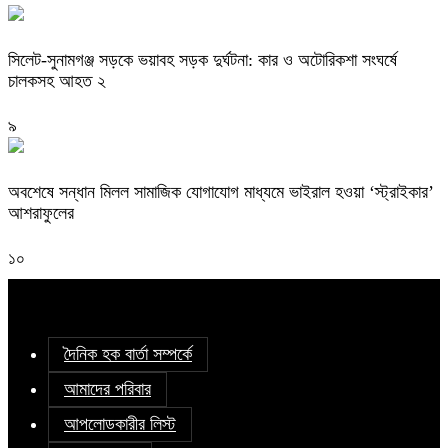
সিলেট-সুনামগঞ্জ সড়কে ভয়াবহ সড়ক দুর্ঘটনা: কার ও অটোরিকশা সংঘর্ষে
চালকসহ আহত ২
৯
অবশেষে সন্ধান মিলল সামাজিক যোগাযোগ মাধ্যমে ভাইরাল হওয়া ‘স্ট্রাইকার’
আশরাফুলের
১০
দৈনিক হক বার্তা সম্পর্কে
আমাদের পরিবার
আপলোডকারীর লিস্ট