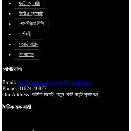
ফটো গ্যালারী
ভিডিও গ্যালারী
গোপনীয়তা নীতি
শর্তাবলী
সংবাদ পাঠান
যোগাযোগ
যোগাযোগঃ
Email:
haquebartasunamganj@gmail.com
Phone: 01624-408771
Our Address: আদিবা মার্কেট, নতুন কোর্ট পয়েন্ট সুনামগঞ্জ।
দৈনিক হক বার্তা