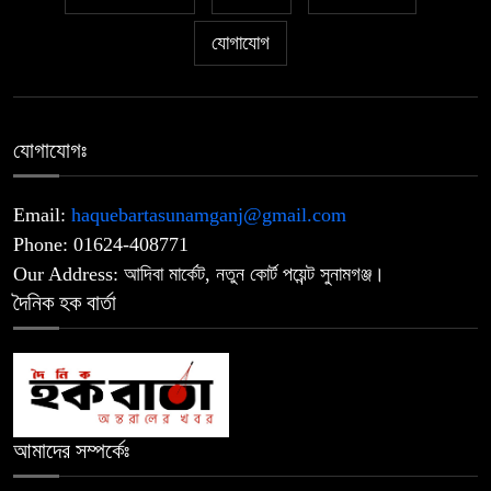
রেকর্ড শুনলেন প্রধানমন্ত্রী
যোগাযোগ
অডিটোরিয়াম ছাড়লেন এনসিপি নেতারা:
৭
জুলাই গণঅভ্যুত্থান অনুষ্ঠান বয়কট
যোগাযোগঃ
“দেশের বারোটা বাজবে, আমরা চুপ থাকবো
৮
না”—জামায়াত আমিরের কড়া হুঁশিয়ারি
Email:
haquebartasunamganj@gmail.com
Phone: 01624-408771
এনসিপির সাময়িক অব্যাহতিপ্রাপ্ত নেতাকে
Our Address: আদিবা মার্কেট, নতুন কোর্ট পয়েন্ট সুনামগঞ্জ।
৯
গ্রেপ্তার করেছে পুলিশ
দৈনিক হক বার্তা
বিয়ের আশ্বাসে কলেজছাত্রীকে ধর্ষণের
১০
অভিযোগ, ইমাম গ্রেপ্তার
আমাদের সম্পর্কেঃ
সুনামগঞ্জের কৃতী সন্তান ব্যারিস্টার আবিদুল
১১
হক ডেপুটি অ্যাটর্নি জেনারেল মনোনীত