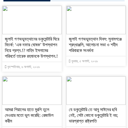
‎জুলাই গণঅভ্যুত্থানের ডকুমেন্টারি ঘিরে
জুলাই গণঅভ্যুত্থান দিবস: সুনামগঞ্জে
বিতর্ক: ‘এক দফার ঘোষক’ উপস্থাপন
শ্রদ্ধাঞ্জলি, আলোচনা সভা ও শহীদ
নিয়ে প্রশ্ন.!? নাহিদ ইসলামের
পরিবারকে সংবর্ধনা
পরিবর্তে তারেক রহমানকে উপস্থাপন.!
বুধবার, ৫ অগাস্ট, ২০২৬
বৃহস্পতিবার, ৬ অগাস্ট, ২০২৬
‎আমরা শিয়ালের হাতে মুরগি তুলে
যে ডকুমেন্টারি তে আবু সাঈদের ছবি
দেওয়ার মতো ভুল করেছি: রেজাউল
নেই, সেটা কোনো ডকুমেন্টারি ই নয়;
করীম
ভারপ্রাপ্ত রাষ্ট্রপতি