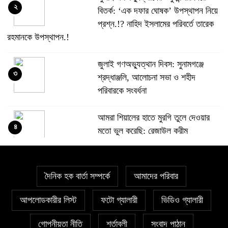
২
বিতর্ক: ‘এক দফার ঘোষক’ উপস্থাপন নিয়ে
প্রশ্ন.!? নাহিদ ইসলামের পরিবর্তে তারেক
রহমানকে উপস্থাপন.!
জুলাই গণঅভ্যুত্থান দিবস: সুনামগঞ্জে
৩
শ্রদ্ধাঞ্জলি, আলোচনা সভা ও শহীদ
পরিবারকে সংবর্ধনা
‎আমরা শিয়ালের হাতে মুরগি তুলে দেওয়ার
৪
মতো ভুল করেছি: রেজাউল করীম
যে ডকুমেন্টারি তে আবু সাঈদের ছবি নেই,
৫
দৈনিক হক বার্তা সম্পর্কে
সেটা কোনো ডকুমেন্টারি ই নয়; ভারপ্রাপ্ত
আমাদের পরিবার
রাষ্ট্রপতি
আপলোডকারীর লিস্ট
ফটো গ্যালারী
ভিডিও গ্যালারী
লাল টেলিফোনে শেখ হাসিনার কথোপকথনের
গোপনীয়তা নীতি
শর্তাবলী
সংবাদ পাঠান
৬