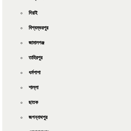
দিরাই
বিশ্বম্ভরপুর
জামালগঞ্জ
তাহিরপুর
ধর্মপাশা
শাল্লা
ছাতক
জগন্নাথপুর