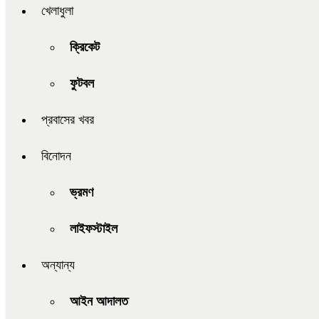
খেলাধুলা
ক্রিকেট
ফুটবল
প্রবাসের খবর
বিনোদন
ভ্রমণ
লাইফস্টাইল
অন্যান্য
আইন আদালত