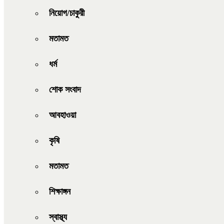
নিয়োগ/চাকুরী
মতামত
ধর্ম
শোক সংবাদ
আবহাওয়া
কৃষি
মতামত
শিক্ষাঙ্গন
স্বাস্থ্য