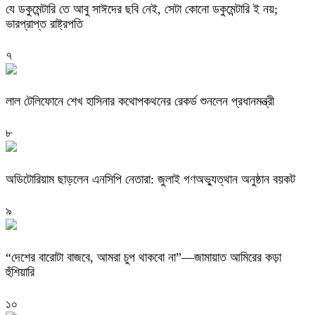
যে ডকুমেন্টারি তে আবু সাঈদের ছবি নেই, সেটা কোনো ডকুমেন্টারি ই নয়;
ভারপ্রাপ্ত রাষ্ট্রপতি
৭
লাল টেলিফোনে শেখ হাসিনার কথোপকথনের রেকর্ড শুনলেন প্রধানমন্ত্রী
৮
অডিটোরিয়াম ছাড়লেন এনসিপি নেতারা: জুলাই গণঅভ্যুত্থান অনুষ্ঠান বয়কট
৯
“দেশের বারোটা বাজবে, আমরা চুপ থাকবো না”—জামায়াত আমিরের কড়া
হুঁশিয়ারি
১০