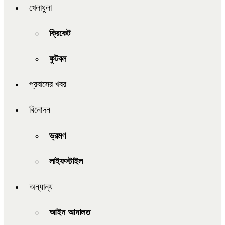
খেলাধুলা
ক্রিকেট
ফুটবল
প্রবাসের খবর
বিনোদন
ভ্রমণ
লাইফস্টাইল
অন্যান্য
আইন আদালত