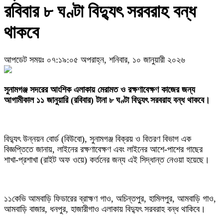
রবিবার ৮ ঘণ্টা বিদ্যুৎ সরবরাহ বন্ধ
থাকবে
আপডেট সময়ঃ ০৭:১৯:০৫ অপরাহ্ন, শনিবার, ১০ জানুয়ারী ২০২৬
‎সুনামগঞ্জ সদরের আংশিক এলাকায় মেরামত ও রক্ষণাবেক্ষণ কাজের জন্য
আগামীকাল ১১ জানুয়ারি (রবিবার) টানা ৮ ঘণ্টা বিদ্যুৎ সরবরাহ বন্ধ থাকবে।
‎বিদ্যুৎ উন্নয়ন বোর্ড (বিউবো), সুনামগঞ্জ বিক্রয় ও বিতরণ বিভাগ এক
বিজ্ঞপ্তিতে জানায়, লাইনের রক্ষণাবেক্ষণ এবং লাইনের আশে-পাশের গাছের
শাখা-প্রশাখা (রাইট অফ ওয়ে) কর্তনের জন্য এই সিদ্ধান্ত নেওয়া হয়েছে।
‎১১কেভি আমবাড়ি ফিডারের ব্রাহ্মণ গাও, অচিন্তপুর, হামিলপুর, আমবাড়ি গাও,
আমবাড়ি বাজার, ধনপুর, হাজারীগাও এলাকায় বিদ্যুৎ সরবরাহ বন্ধ থাকিবে।