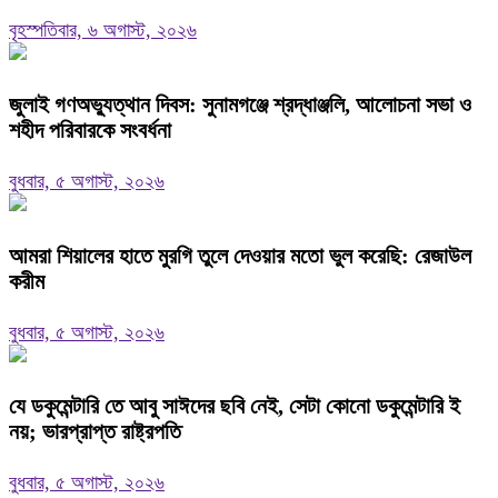
বৃহস্পতিবার, ৬ অগাস্ট, ২০২৬
জুলাই গণঅভ্যুত্থান দিবস: সুনামগঞ্জে শ্রদ্ধাঞ্জলি, আলোচনা সভা ও
শহীদ পরিবারকে সংবর্ধনা
বুধবার, ৫ অগাস্ট, ২০২৬
‎আমরা শিয়ালের হাতে মুরগি তুলে দেওয়ার মতো ভুল করেছি: রেজাউল
করীম
বুধবার, ৫ অগাস্ট, ২০২৬
যে ডকুমেন্টারি তে আবু সাঈদের ছবি নেই, সেটা কোনো ডকুমেন্টারি ই
নয়; ভারপ্রাপ্ত রাষ্ট্রপতি
বুধবার, ৫ অগাস্ট, ২০২৬