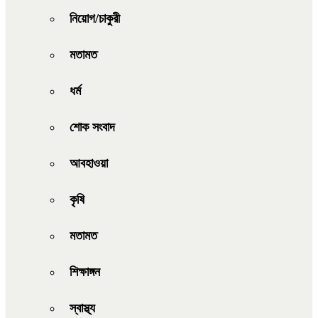
নিয়োগ/চাকুরী
মতামত
ধর্ম
শোক সংবাদ
আবহাওয়া
কৃষি
মতামত
শিক্ষাঙ্গন
স্বাস্থ্য