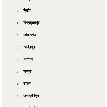
দিরাই
বিশ্বম্ভরপুর
জামালগঞ্জ
তাহিরপুর
ধর্মপাশা
শাল্লা
ছাতক
জগন্নাথপুর