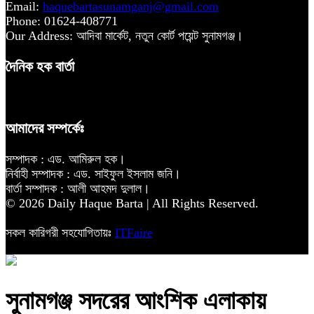
Email:
haquebartasunamganj@gmail.com
Phone: 01624-408771
Our Address: আদিবা মার্কেট, নতুন কোর্ট পয়েন্ট সুনামগঞ্জ।
দৈনিক হক বার্তা
আমাদের সম্পর্কেঃ
সম্পাদক : এড. আমিরুল হক।
নির্বাহী সম্পাদক : এড. সাইফুল ইসলাম জনি।
বার্তা সম্পাদক : আলী আহমদ দুলাল।
© 2026 Daily Haque Barta | All Rights Reserved.
সকল কারিগরী সহযোগিতায়ঃ
ITFaire
সুনামগঞ্জ সদরের আংশিক এলাকায়