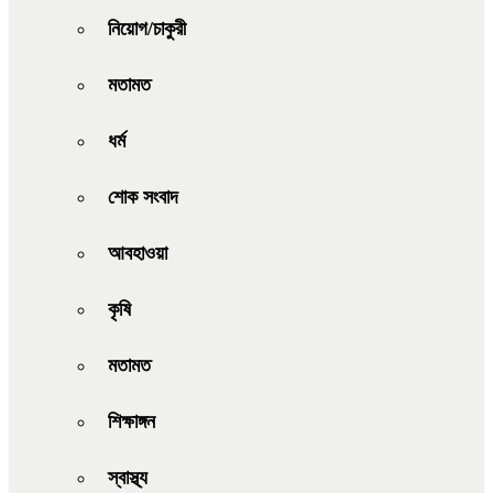
নিয়োগ/চাকুরী
মতামত
ধর্ম
শোক সংবাদ
আবহাওয়া
কৃষি
মতামত
শিক্ষাঙ্গন
স্বাস্থ্য