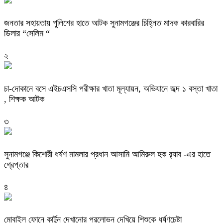
জনতার সহায়তায় পুলিশের হাতে আটক সুনামগঞ্জের চিহ্নিত মাদক কারবারির
ডিলার “সেলিম “
২
চা-দোকানে বসে এইচএসসি পরীক্ষার খাতা মূল্যায়ন, অভিযানে জব্দ ১ বস্তা খাতা
, শিক্ষক আটক
৩
‎সুনামগঞ্জে কিশোরী ধর্ষণ মামলার প্রধান আসামি আমিরুল হক র‌্যাব -এর হাতে
গ্রেপ্তার
৪
মোবাইল ফোনে কার্টুন দেখানোর প্রলোভন দেখিয়ে শিশুকে ধর্ষণচেষ্টা