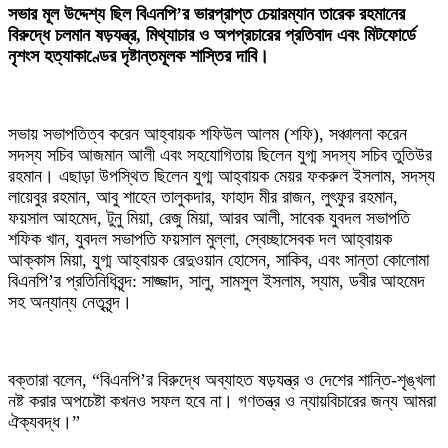
সভার মূল উদ্দেশ্য ছিল বিএনপি’র ভারপ্রাপ্ত চেয়ারম্যান তারেক রহমানের
বিরুদ্ধে চলমান ষড়যন্ত্র, মিথ্যাচার ও অপপ্রচারের প্রতিবাদ এবং মিটফোর্ডে
নৃশংস হত্যাকাণ্ডের দৃষ্টান্তমূলক শাস্তির দাবি।
‎সভায় সভাপতিত্ব করেন আহ্বায়ক শফিউল আলম (শফি), সঞ্চালনা করেন
সদস্য সচিব আজমান আলী এবং সহযোগিতায় ছিলেন যুগ্ম সদস্য সচিব তুতিউর
রহমান। এছাড়া উপস্থিত ছিলেন যুগ্ম আহ্বায়ক মেয়র ফকরুল ইসলাম, সদস্য
লায়েবুর রহমান, আবু শাহেন তালুকদার, ফাহাদ মীর রাজন, লুৎফুর রহমান,
ফয়সাল আহমেদ, টুনু মিয়া, রেজু মিয়া, আরব আলী, সাবেক যুবদল সভাপতি
শফিক খান, যুবদল সভাপতি ফয়সাল মুল্লা, স্বেচ্ছাসেবক দল আহ্বায়ক
আক্কাস মিয়া, যুগ্ম আহ্বায়ক রেদুওয়ান হোসেন, সাকিব, এবং সান্তা কোলোমা
বিএনপি’র প্রতিনিধিবৃন্দ: সাজ্জাদ, সালু, সামসুল ইসলাম, স্যাম, ডবীর আহমেদ
সহ অন্যান্য নেতৃবৃন্দ।
‎বক্তারা বলেন, “বিএনপি’র বিরুদ্ধে অব্যাহত ষড়যন্ত্র ও দেশের শান্তি-শৃঙ্খলা
নষ্ট করার অপচেষ্টা কখনও সফল হবে না। গণতন্ত্র ও ন্যায়বিচারের জন্য আমরা
ঐক্যবদ্ধ।”