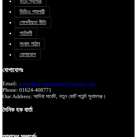
ফটো গ্যালারী
ভিডিও গ্যালারী
গোপনীয়তা নীতি
শর্তাবলী
সংবাদ পাঠান
যোগাযোগ
যোগাযোগঃ
Email:
haquebartasunamganj@gmail.com
Phone: 01624-408771
Our Address: আদিবা মার্কেট, নতুন কোর্ট পয়েন্ট সুনামগঞ্জ।
দৈনিক হক বার্তা
আমাদের সম্পর্কেঃ