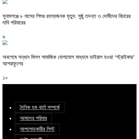
সুনামগঞ্জে ৮ মাসের শিশুর রহস্যজনক মৃত্যু: সুষ্ঠু তদন্ত ও দোষীদের বিচারের
দাবি পরিবারের
৯
অবশেষে সন্ধান মিলল সামাজিক যোগাযোগ মাধ্যমে ভাইরাল হওয়া ‘স্ট্রাইকার’
আশরাফুলের
১০
দৈনিক হক বার্তা সম্পর্কে
আমাদের পরিবার
আপলোডকারীর লিস্ট