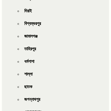
দিরাই
বিশ্বম্ভরপুর
জামালগঞ্জ
তাহিরপুর
ধর্মপাশা
শাল্লা
ছাতক
জগন্নাথপুর