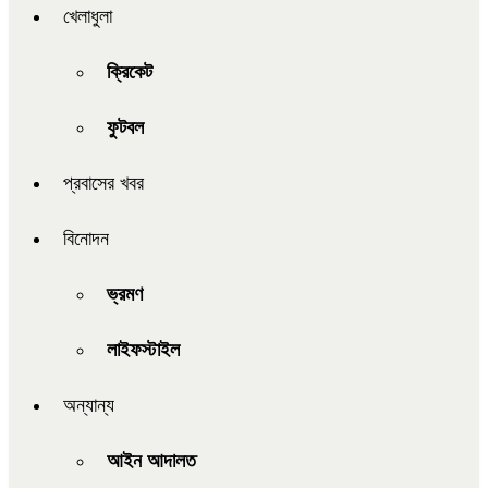
খেলাধুলা
ক্রিকেট
ফুটবল
প্রবাসের খবর
বিনোদন
ভ্রমণ
লাইফস্টাইল
অন্যান্য
আইন আদালত