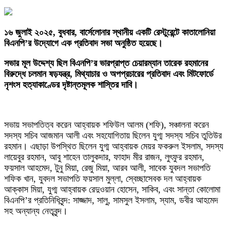
১৬ জুলাই ২০২৫, বুধবার, বার্সেলোনার স্থানীয় একটি রেস্টুরেন্টে কাতালোনিয়া
বিএনপি’র উদ্যোগে এক প্রতিবাদ সভা অনুষ্ঠিত হয়েছে।
সভার মূল উদ্দেশ্য ছিল বিএনপি’র ভারপ্রাপ্ত চেয়ারম্যান তারেক রহমানের
বিরুদ্ধে চলমান ষড়যন্ত্র, মিথ্যাচার ও অপপ্রচারের প্রতিবাদ এবং মিটফোর্ডে
নৃশংস হত্যাকাণ্ডের দৃষ্টান্তমূলক শাস্তির দাবি।
‎সভায় সভাপতিত্ব করেন আহ্বায়ক শফিউল আলম (শফি), সঞ্চালনা করেন
সদস্য সচিব আজমান আলী এবং সহযোগিতায় ছিলেন যুগ্ম সদস্য সচিব তুতিউর
রহমান। এছাড়া উপস্থিত ছিলেন যুগ্ম আহ্বায়ক মেয়র ফকরুল ইসলাম, সদস্য
লায়েবুর রহমান, আবু শাহেন তালুকদার, ফাহাদ মীর রাজন, লুৎফুর রহমান,
ফয়সাল আহমেদ, টুনু মিয়া, রেজু মিয়া, আরব আলী, সাবেক যুবদল সভাপতি
শফিক খান, যুবদল সভাপতি ফয়সাল মুল্লা, স্বেচ্ছাসেবক দল আহ্বায়ক
আক্কাস মিয়া, যুগ্ম আহ্বায়ক রেদুওয়ান হোসেন, সাকিব, এবং সান্তা কোলোমা
বিএনপি’র প্রতিনিধিবৃন্দ: সাজ্জাদ, সালু, সামসুল ইসলাম, স্যাম, ডবীর আহমেদ
সহ অন্যান্য নেতৃবৃন্দ।