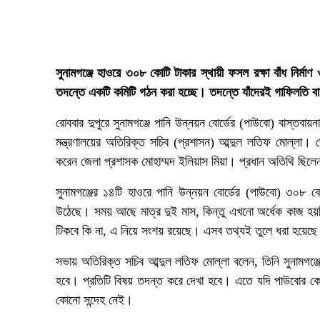
সুনামগঞ্জে হাওরে ৩০৮ কোটি টাকার স্থায়ী ফসল রক্ষা বাঁধ নির্মা
তদন্তে একটি কমিটি গঠন করা হচ্ছে। তদন্তে যাঁদেরই গাফিলতি বা 
রোববার দুপুরে সুনামগঞ্জে পানি উন্নয়ন বোর্ডের (পাউবো) বাস্তব
মন্ত্রণালয়ের অতিরিক্ত সচিব (প্রশাসন) আব্দুল লতিফ মোল্লা।
করেন জেলা প্রশাসক মোহাম্মদ ইলিয়াস মিয়া। প্রধান অতিথি ছিলে
সুনামগঞ্জের ১৪টি হাওরে পানি উন্নয়ন বোর্ডের (পাউবো) ৩০৮ ক
উঠেছে। সময় আছে মাত্র দুই মাস, কিন্তু এখনো অর্ধেক কাজ হয়
টিকবে কি না, এ নিয়ে সংশয় রয়েছে। এসব তথ্যই তুলে ধরা হয়েছে
সভায় অতিরিক্ত সচিব আব্দুল লতিফ মোল্লা বলেন, তিনি সুনামগঞ
হবে। প্রতিটি বিষয় তদন্ত করে দেখা হবে। এতে যদি পাউবোর কোনো
কোনো সন্দেহ নেই।