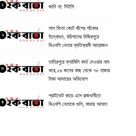
১
জানি না: সিইসি
‎লাল ফিতা কেটে বাঁশের সাঁকোর
২
উদ্বোধন, বরিশালের উজিরপুরে
বিএনপি নেতার ব্যতিক্রমী আয়োজন
তাহিরপুরে ফ্যামিলি কার্ড দেওয়ার নাম
৩
করে,২৬ জনের কাছ থেকে ৭৮ হাজার
টাকা আদায়ের অভিযোগ
প্রাইভেট কারে এসে রাজধানীতে
৪
বিএনপি নেতাকে গুলি, মাথায় আঘাত
সিলেটে দুই বাসের সংঘর্ষে মর্মান্তিক
৫
দুর্ঘটনা, নিহত ৮ ও আহত ২৫