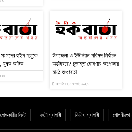
০২৬
 সংসদের হুইপ দুলুকে
উপজেলা ও ইউনিয়ন পরিষদ নির্বাচন
্টা, যুবক আটক
অক্টোবরে? চূড়ান্ত ঘোষণার অপেক্ষায়
মাঠে তৎপরতা
 ২০২৬
বৃহস্পতিবার, ৬ অগাস্ট, ২০২৬
োডকারীর লিস্ট
ফটো গ্যালারী
ভিডিও গ্যালারী
গোপনীয়তা 