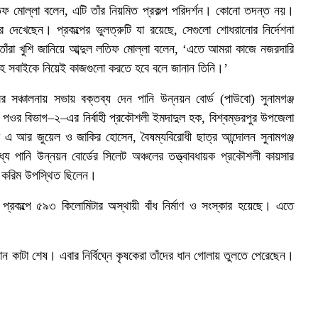
তিফ মোল্লা বলেন, এটি তাঁর নিয়মিত প্রকল্প পরিদর্শন। কোনো তদন্ত নয়।
রে দেখেছেন। প্রকল্পের ভুলত্রুটি যা রয়েছে, সেগুলো শোধরানোর নির্দেশনা
তাঁরা খুশি জানিয়ে আব্দুল লতিফ মোল্লা বলেন, ‘এতে আমরা কাজে নজরদারি
সনসহ সবাইকে নিয়েই কাজগুলো করতে হবে বলে জানান তিনি।’
ের সঞ্চালনায় সভায় বক্তব্য দেন পানি উন্নয়ন বোর্ড (পাউবো) সুনামগঞ্জ
ার, পওর বিভাগ–২–এর নির্বাহী প্রকৌশলী ইমদাদুল হক, বিশ্বম্ভরপুর উপজেলা
দিক এ আর জুয়েল ও জাকির হোসেন, বৈষম্যবিরোধী ছাত্র আন্দোলন সুনামগঞ্জ
 পানি উন্নয়ন বোর্ডের সিলেট অঞ্চলের তত্ত্বাবধায়ক প্রকৌশলী কায়সার
ই
উল করিম উপস্থিত ছিলেন।
প্রকল্পে ৫৯৩ কিলোমিটার অস্থায়ী বাঁধ নির্মাণ ও সংস্কার হয়েছে। এতে
ন কাটা শেষ। এবার নির্বিঘ্নে কৃষকেরা তাঁদের ধান গোলায় তুলতে পেরেছেন।