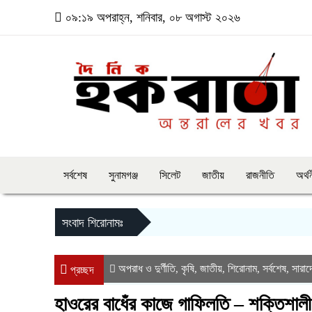
০৯:১৯ অপরাহ্ন, শনিবার, ০৮ অগাস্ট ২০২৬
সর্বশেষ
সুনামগঞ্জ
সিলেট
জাতীয়
রাজনীতি
অর্থ
সংবাদ শিরোনামঃ
অপরাধ ও দুর্ণীতি
কৃষি
জাতীয়
শিরোনাম
সর্বশেষ
সারাদ
,
,
,
,
,
প্রচ্ছদ
হাওরের বাধেঁর কাজে গাফিলতি – শক্তিশালী