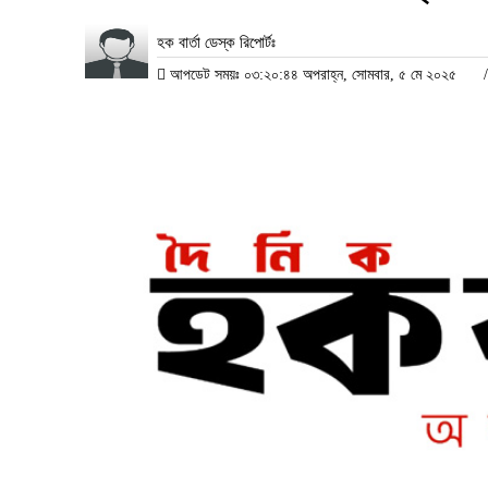
হক বার্তা ডেস্ক রিপোর্টঃ
আপডেট সময়ঃ ০৩:২০:৪৪ অপরাহ্ন, সোমবার, ৫ মে ২০২৫